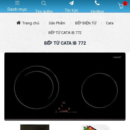
0
Danh mục
Tin tức
Tìm kiếm
Hotline
Hiện chưa có sản phẩm nào trong giỏ hàng của bạn
Trang chủ
Sản Phẩm
BẾP ĐIỆN TỪ
Cata
BẾP TỪ CATA IB 772
BẾP TỪ CATA IB 772