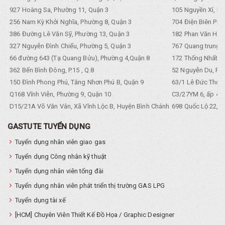
927 Hoàng Sa, Phường 11, Quận 3
105 Nguyền Xí, Ph
256 Nam Kỳ Khởi Nghĩa, Phường 8, Quận 3
704 Điện Biên Phũ 
386 Đường Lê Văn Sỹ, Phường 13, Quận 3
182 Phan Văn Hân,
327 Nguyễn Đình Chiểu, Phường 5, Quận 3
767 Quang trung, 
66 đường 643 (Tạ Quang Bửu), Phường 4,Quận 8
172 Thống Nhất. P
362 Bến Bình Đông, P.15 , Q.8
52 Nguyễn Du, Ph
150 Đình Phong Phú, Tăng Nhơn Phú B, Quận 9
63/1 Lê Đức Thọ, 
Q168 Vĩnh Viễn, Phường 9, Quận 10
C3/27YM 6, ấp 4, 
D15/21A Võ Văn Vân, Xã Vĩnh Lộc B, Huyện Bình Chánh
698 Quốc Lộ 22, Tổ
GASTUTE TUYỂN DỤNG
Tuyển dụng nhân viên giao gas
Tuyển dụng Công nhân kỹ thuật
Tuyển dụng nhân viên tổng đài
Tuyển dụng nhân viên phát triển thị trường GAS LPG
Tuyển dụng tài xế
[HCM] Chuyên Viên Thiết Kế Đồ Họa / Graphic Designer