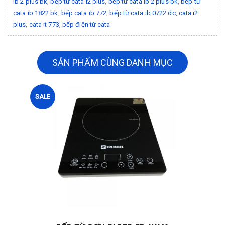
ib 2 plus bk
,
bếp từ cata i2 plus
,
bếp từ cata ib 2 plus bk
,
bếp từ
cata ib 1822 bk
,
bếp cata ib 772
,
bếp từ cata ib 0722 dc
,
cata i2
plus
,
cata it 773
,
bếp điện từ cata
SẢN PHẨM CÙNG DANH MỤC
SALE