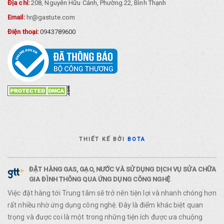
Địa chỉ:
208, Nguyễn Hữu Cảnh, Phường 22, Bình Thạnh
Email:
hr@gastute.com
Điện thoại:
0943789600
THIẾT KẾ BỞI
BOTA
ĐẶT HÀNG GAS, GẠO, NƯỚC VÀ SỬ DỤNG DỊCH VỤ SỬA CHỮA
GIA ĐÌNH THÔNG QUA ỨNG DỤNG CÔNG NGHỆ
Việc đặt hàng tới Trung tâm sẽ trở nên tiện lợi và nhanh chóng hơn
rất nhiều nhờ ứng dụng công nghệ. Đây là điểm khác biệt quan
trọng và được coi là một trong những tiện ích được ưa chuộng