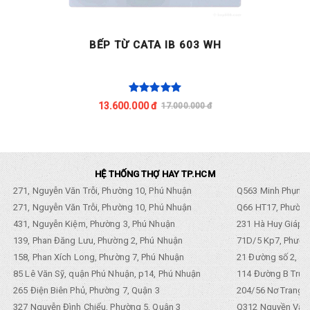
BẾP TỪ CATA IB 603 WH
13.600.000 đ
17.000.000 đ
HỆ THỐNG THỢ HAY TP.HCM
271, Nguyễn Văn Trỗi, Phường 10, Phú Nhuận
Q563 Minh Phụng,
271, Nguyễn Văn Trỗi, Phường 10, Phú Nhuận
Q66 HT17, Phường
431, Nguyễn Kiệm, Phường 3, Phú Nhuận
231 Hà Huy Giáp, 
139, Phan Đăng Lưu, Phường 2, Phú Nhuận
71D/5 Kp7, Phường
158, Phan Xích Long, Phường 7, Phú Nhuận
21 Đường số 2, KP
85 Lê Văn Sỹ, quận Phú Nhuận, p14, Phú Nhuận
114 Đường B Trưng
265 Điện Biên Phủ, Phường 7, Quận 3
204/56 Nơ Trang L
327 Nguyễn Đình Chiểu, Phường 5, Quận 3
Q312 Nguyền Văn 