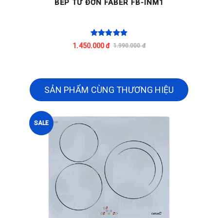
BẾP TỪ ĐƠN FABER FB-INM1
1.450.000 đ
1.990.000 đ
SẢN PHẨM CÙNG THƯƠNG HIỆU
SALE