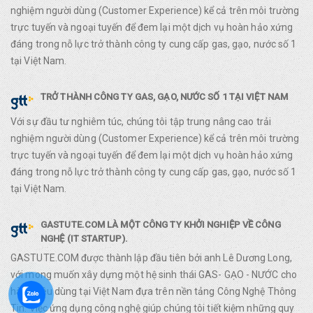
nghiệm người dùng (Customer Experience) kể cả trên môi trường
trực tuyến và ngoại tuyến để đem lại một dịch vụ hoàn hảo xứng
đáng trong nỗ lực trở thành công ty cung cấp gas, gạo, nước số 1
tại Việt Nam.
TRỞ THÀNH CÔNG TY GAS, GẠO, NƯỚC SỐ 1 TẠI VIỆT NAM
Với sự đầu tư nghiêm túc, chúng tôi tập trung nâng cao trải
nghiệm người dùng (Customer Experience) kể cả trên môi trường
trực tuyến và ngoại tuyến để đem lại một dịch vụ hoàn hảo xứng
đáng trong nỗ lực trở thành công ty cung cấp gas, gạo, nước số 1
tại Việt Nam.
GASTUTE.COM LÀ MỘT CÔNG TY KHỞI NGHIỆP VỀ CÔNG
NGHỆ (IT STARTUP).
GASTUTE.COM được thành lập đầu tiên bởi anh Lê Dương Long,
với mong muốn xây dựng một hệ sinh thái GAS- GẠO - NƯỚC cho
hàng tiêu dùng tại Việt Nam đựa trên nền tảng Công Nghệ Thông
Tin. Việc ứng dụng công nghệ giúp chúng tôi tiết kiệm những quy