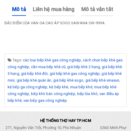
Mô tả
Liên hệ mua hàng
Mô tả vắn tắt
ĐẶC ĐIỂM CỦA VAN GA CAO ÁP SOGO SAWANA SW-999A
Tags:
các loại bếp khè gas công nghiệp
,
cách chọn bếp khè gas
công nghiệp
,
cần mua bếp khè cũ
,
giá bếp khè 2 họng
,
giá bếp khè
3 họng
,
giá bếp khè đôi
,
giá bếp khè gas công nghiệp
,
giá bếp khè
mini
,
giá bếp khè quán ăn
,
giá bếp khè sogo
,
giá bếp khè vinasun
,
kệ bếp ga công nghiệp
,
kệ bếp khè
,
mua bếp khè
,
mua bếp khè
công nghiệp
,
bếp khò bán công nghiệp
,
bếp lửa khò
,
van điều áp
bếp khè
,
van bếp gas công nghiệp
HỆ THỐNG THỢ HAY TP.HCM
271, Nguyễn Văn Trỗi, Phường 10, Phú Nhuận
Q563 Minh Phụng,