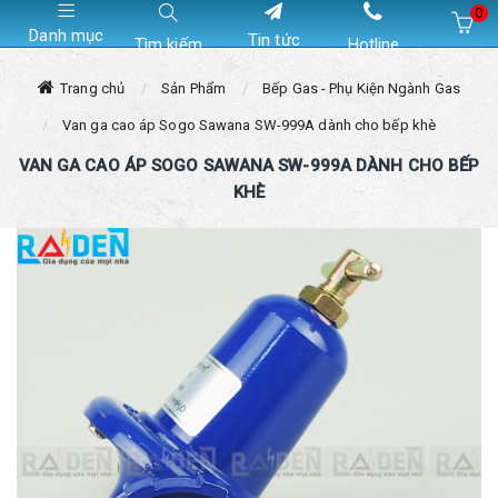
0
Danh mục
Tin tức
Tìm kiếm
Hotline
Hiện chưa có sản phẩm nào trong giỏ hàng của bạn
Trang chủ
Sản Phẩm
Bếp Gas - Phụ Kiện Ngành Gas
Van ga cao áp Sogo Sawana SW-999A dành cho bếp khè
VAN GA CAO ÁP SOGO SAWANA SW-999A DÀNH CHO BẾP
KHÈ