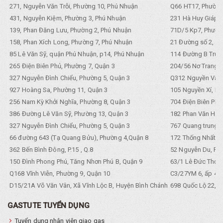
271, Nguyễn Văn Trỗi, Phường 10, Phú Nhuận
Q66 HT17, Phường
431, Nguyễn Kiệm, Phường 3, Phú Nhuận
231 Hà Huy Giáp, 
139, Phan Đăng Lưu, Phường 2, Phú Nhuận
71D/5 Kp7, Phường
158, Phan Xích Long, Phường 7, Phú Nhuận
21 Đường số 2, KP
85 Lê Văn Sỹ, quận Phú Nhuận, p14, Phú Nhuận
114 Đường B Trưng
265 Điện Biên Phủ, Phường 7, Quận 3
204/56 Nơ Trang L
327 Nguyễn Đình Chiểu, Phường 5, Quận 3
Q312 Nguyền Văn 
927 Hoàng Sa, Phường 11, Quận 3
105 Nguyền Xí, Ph
256 Nam Kỳ Khởi Nghĩa, Phường 8, Quận 3
704 Điện Biên Phũ 
386 Đường Lê Văn Sỹ, Phường 13, Quận 3
182 Phan Văn Hân,
327 Nguyễn Đình Chiểu, Phường 5, Quận 3
767 Quang trung, 
66 đường 643 (Tạ Quang Bửu), Phường 4,Quận 8
172 Thống Nhất. P
362 Bến Bình Đông, P.15 , Q.8
52 Nguyễn Du, Ph
150 Đình Phong Phú, Tăng Nhơn Phú B, Quận 9
63/1 Lê Đức Thọ, 
Q168 Vĩnh Viễn, Phường 9, Quận 10
C3/27YM 6, ấp 4, 
D15/21A Võ Văn Vân, Xã Vĩnh Lộc B, Huyện Bình Chánh
698 Quốc Lộ 22, Tổ
GASTUTE TUYỂN DỤNG
Tuyển dụng nhân viên giao gas