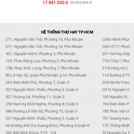
17.841.000 đ
20.990.000 đ
HỆ THỐNG THỢ HAY TP.HCM
271, Nguyễn Văn Trỗi, Phường 10, Phú Nhuận
Q563 Minh Phụng,
271, Nguyễn Văn Trỗi, Phường 10, Phú Nhuận
Q66 HT17, Phường
431, Nguyễn Kiệm, Phường 3, Phú Nhuận
231 Hà Huy Giáp, 
139, Phan Đăng Lưu, Phường 2, Phú Nhuận
71D/5 Kp7, Phường
158, Phan Xích Long, Phường 7, Phú Nhuận
21 Đường số 2, KP
85 Lê Văn Sỹ, quận Phú Nhuận, p14, Phú Nhuận
114 Đường B Trưng
265 Điện Biên Phủ, Phường 7, Quận 3
204/56 Nơ Trang L
327 Nguyễn Đình Chiểu, Phường 5, Quận 3
Q312 Nguyền Văn 
927 Hoàng Sa, Phường 11, Quận 3
105 Nguyền Xí, Ph
256 Nam Kỳ Khởi Nghĩa, Phường 8, Quận 3
704 Điện Biên Phũ 
386 Đường Lê Văn Sỹ, Phường 13, Quận 3
182 Phan Văn Hân,
327 Nguyễn Đình Chiểu, Phường 5, Quận 3
767 Quang trung, 
66 đường 643 (Tạ Quang Bửu), Phường 4,Quận 8
172 Thống Nhất. P
362 Bến Bình Đông, P.15 , Q.8
52 Nguyễn Du, Ph