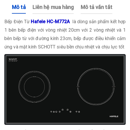
Mô tả
Liên hệ mua hàng
Mô tả vắn tắt
Bếp Điện Từ
Hafele HC-M772A
là dòng sản phẩm kết hợp
1 bên bếp điện với vòng nhiệt 20cm với 2 vòng nhiệt và 1
bên bếp từ với đường kính 23cm, bếp được điều khiển cảm
ứng và mặt kính SCHOTT siêu bền chịu nhiệt và chịu lực tốt