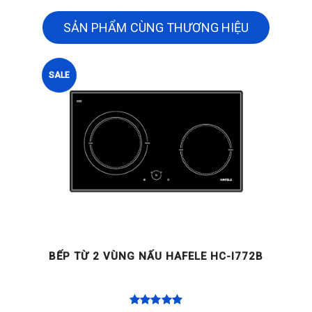
SẢN PHẨM CÙNG THƯƠNG HIỆU
SALE
BẾP TỪ 2 VÙNG NẤU HAFELE HC-I772B