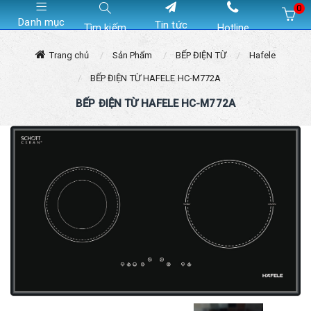
0
Danh mục
Tin tức
Tìm kiếm
Hotline
Hiện chưa có sản phẩm nào trong giỏ hàng của bạn
Trang chủ
Sản Phẩm
BẾP ĐIỆN TỪ
Hafele
BẾP ĐIỆN TỪ HAFELE HC-M772A
BẾP ĐIỆN TỪ HAFELE HC-M772A