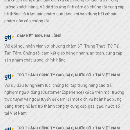
Khi khách hàng dùng đến dịch vụ của chúng tôi luôn trân trọng
tường khách hàng. Và để đáp ứng tình cảm đó chúng tôi cung cấp
hệ thống cà trăm sản phẩm quà tặng khi bạn dùng bất cứ sản
phẩm nào của chúng tôi.
CAM KẾT 100% HÀI LÒNG
Với đội ngũ nhân viên với phường châm 6T: Trung Thực, Tử Tế,
Tận Tâm. Chúng tôi cam kết giao hàng nhanh, an toàn, cung cấp
sản phẩm chất lượng, chính hãng.
TRỞ THÀNH CÔNG TY GAS, GẠO, NƯỚC SỐ 1 TẠI VIỆT NAM
Với sự đầu tư nghiêm túc, chúng tôi tập trung nâng cao trải
nghiệm người dùng (Customer Experience) kể cả trên môi trường
trực tuyến và ngoại tuyến để đem lại một dịch vụ hoàn hảo xứng
đáng trong nỗ lực trở thành công ty cung cấp gas, gạo, nước số 1
tại Việt Nam.
TRỞ THÀNH CÔNG TY GAS, GẠO, NƯỚC SỐ 1 TẠI VIỆT NAM