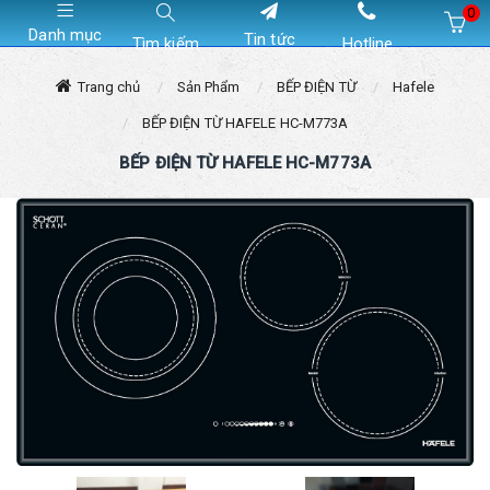
0
Danh mục
Tin tức
Tìm kiếm
Hotline
Hiện chưa có sản phẩm nào trong giỏ hàng của bạn
Trang chủ
Sản Phẩm
BẾP ĐIỆN TỪ
Hafele
BẾP ĐIỆN TỪ HAFELE HC-M773A
BẾP ĐIỆN TỪ HAFELE HC-M773A