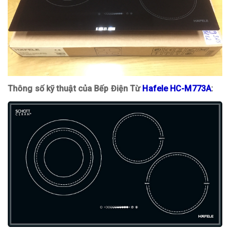
Thông số kỹ thuật của Bếp Điện Từ
Hafele HC-M773A
: