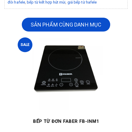
đôi hafele
,
bếp từ kết hợp hút mùi
,
giá bếp từ hafele
SẢN PHẨM CÙNG DANH MỤC
SALE
BẾP TỪ ĐƠN FABER FB-INM1