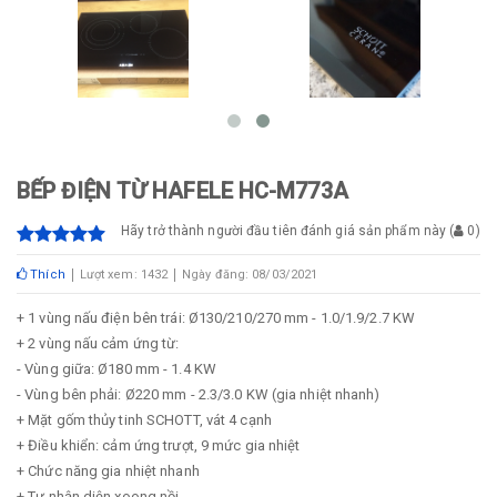
BẾP ĐIỆN TỪ HAFELE HC-M773A
Hãy trở thành người đầu tiên đánh giá sản phẩm này
(
0
)
Thích
Lượt xem: 1432
Ngày đăng: 08/03/2021
+ 1 vùng nấu điện bên trái: Ø130/210/270 mm - 1.0/1.9/2.7 KW
+ 2 vùng nấu cảm ứng từ:
- Vùng giữa: Ø180 mm - 1.4 KW
- Vùng bên phải: Ø220 mm - 2.3/3.0 KW (gia nhiệt nhanh)
+ Mặt gốm thủy tinh SCHOTT, vát 4 cạnh
+ Điều khiển: cảm ứng trượt, 9 mức gia nhiệt
+ Chức năng gia nhiệt nhanh
+ Tự nhận diện xoong nồi