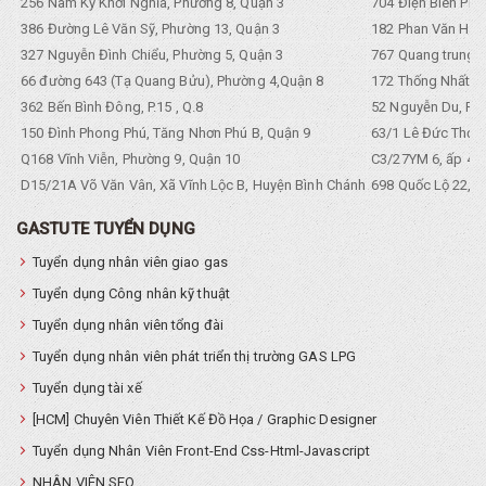
256 Nam Kỳ Khởi Nghĩa, Phường 8, Quận 3
704 Điện Biên Phũ 
386 Đường Lê Văn Sỹ, Phường 13, Quận 3
182 Phan Văn Hân,
327 Nguyễn Đình Chiểu, Phường 5, Quận 3
767 Quang trung, 
66 đường 643 (Tạ Quang Bửu), Phường 4,Quận 8
172 Thống Nhất. P
362 Bến Bình Đông, P.15 , Q.8
52 Nguyễn Du, Ph
150 Đình Phong Phú, Tăng Nhơn Phú B, Quận 9
63/1 Lê Đức Thọ, 
Q168 Vĩnh Viễn, Phường 9, Quận 10
C3/27YM 6, ấp 4, 
D15/21A Võ Văn Vân, Xã Vĩnh Lộc B, Huyện Bình Chánh
698 Quốc Lộ 22, Tổ
GASTUTE TUYỂN DỤNG
Tuyển dụng nhân viên giao gas
Tuyển dụng Công nhân kỹ thuật
Tuyển dụng nhân viên tổng đài
Tuyển dụng nhân viên phát triển thị trường GAS LPG
Tuyển dụng tài xế
[HCM] Chuyên Viên Thiết Kế Đồ Họa / Graphic Designer
Tuyển dụng Nhân Viên Front-End Css-Html-Javascript
NHÂN VIÊN SEO