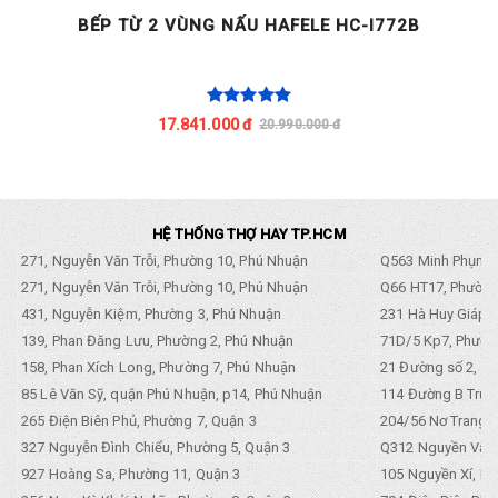
BẾP TỪ 2 VÙNG NẤU HAFELE HC-I772B
17.841.000 đ
20.990.000 đ
HỆ THỐNG THỢ HAY TP.HCM
271, Nguyễn Văn Trỗi, Phường 10, Phú Nhuận
Q563 Minh Phụng,
271, Nguyễn Văn Trỗi, Phường 10, Phú Nhuận
Q66 HT17, Phường
431, Nguyễn Kiệm, Phường 3, Phú Nhuận
231 Hà Huy Giáp, 
139, Phan Đăng Lưu, Phường 2, Phú Nhuận
71D/5 Kp7, Phường
158, Phan Xích Long, Phường 7, Phú Nhuận
21 Đường số 2, KP
85 Lê Văn Sỹ, quận Phú Nhuận, p14, Phú Nhuận
114 Đường B Trưng
265 Điện Biên Phủ, Phường 7, Quận 3
204/56 Nơ Trang L
327 Nguyễn Đình Chiểu, Phường 5, Quận 3
Q312 Nguyền Văn 
927 Hoàng Sa, Phường 11, Quận 3
105 Nguyền Xí, Ph