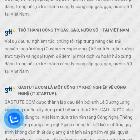
đáng trong nỗ lực trở thành công ty cung cấp gas, gạo, nước số 1
tại Việt Nam.
TRỞ THÀNH CÔNG TY GAS, GẠO, NƯỚC SỐ 1 TẠI VIỆT NAM
Với sự đầu tư nghiêm túc, chúng tôi tập trung nâng cao trải
nghiệm người dùng (Customer Experience) kể cả trên môi trường
trực tuyến và ngoại tuyến để đem lại một dịch vụ hoàn hảo xứng
đáng trong nỗ lực trở thành công ty cung cấp gas, gạo, nước số 1
tại Việt Nam.
GASTUTE.COM LÀ MỘT CÔNG TY KHỞI NGHIỆP VỀ CÔNG
NGHỆ (IT STARTUP).
GASTUTE.COM được thành lập đầu tiên bởi anh Lê Dương Long,
với mong muốn xây dựng một hệ sinh thái GAS- GẠO - NƯỚC cho
hàng tiêu dùng tại Việt Nam đựa trên nền tảng Công Nghệ Thông
Tin. Việc ứng dụng công nghệ giúp chúng tôi tiết kiệm những quy
trình không cần thiết để giảm giá thành sản phẩm và giải quyết
được nhiều bài toán lớn về chuỗi cung ứng gas, gạo, nước trên cả