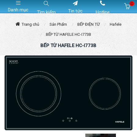
0
Danh mục
Tin tức
Tìm kiếm
Hotline
Hiện chưa có sản phẩm nào trong giỏ hàng của bạn
Trang chủ
Sản Phẩm
BẾP ĐIỆN TỪ
Hafele
BẾP TỪ HAFELE HC-I773B
BẾP TỪ HAFELE HC-I773B