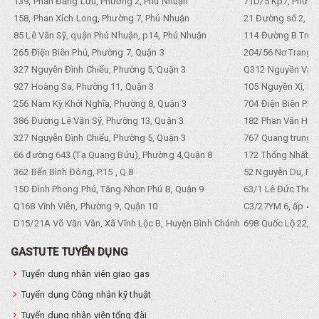
139, Phan Đăng Lưu, Phường 2, Phú Nhuận
71D/5 Kp7, Phường
158, Phan Xích Long, Phường 7, Phú Nhuận
21 Đường số 2, KP
85 Lê Văn Sỹ, quận Phú Nhuận, p14, Phú Nhuận
114 Đường B Trưng
265 Điện Biên Phủ, Phường 7, Quận 3
204/56 Nơ Trang L
327 Nguyễn Đình Chiểu, Phường 5, Quận 3
Q312 Nguyền Văn 
927 Hoàng Sa, Phường 11, Quận 3
105 Nguyền Xí, Ph
256 Nam Kỳ Khởi Nghĩa, Phường 8, Quận 3
704 Điện Biên Phũ 
386 Đường Lê Văn Sỹ, Phường 13, Quận 3
182 Phan Văn Hân,
327 Nguyễn Đình Chiểu, Phường 5, Quận 3
767 Quang trung, 
66 đường 643 (Tạ Quang Bửu), Phường 4,Quận 8
172 Thống Nhất. P
362 Bến Bình Đông, P.15 , Q.8
52 Nguyễn Du, Ph
150 Đình Phong Phú, Tăng Nhơn Phú B, Quận 9
63/1 Lê Đức Thọ, 
Q168 Vĩnh Viễn, Phường 9, Quận 10
C3/27YM 6, ấp 4, 
D15/21A Võ Văn Vân, Xã Vĩnh Lộc B, Huyện Bình Chánh
698 Quốc Lộ 22, Tổ
GASTUTE TUYỂN DỤNG
Tuyển dụng nhân viên giao gas
Tuyển dụng Công nhân kỹ thuật
Tuyển dụng nhân viên tổng đài