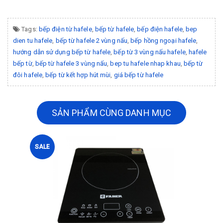
Tags:
bếp điện từ hafele
,
bếp từ hafele
,
bếp điện hafele
,
bep
dien tu hafele
,
bếp từ hafele 2 vùng nấu
,
bếp hồng ngoại hafele
,
hướng dẫn sử dụng bếp từ hafele
,
bếp từ 3 vùng nấu hafele
,
hafele
bếp từ
,
bếp từ hafele 3 vùng nấu
,
bep tu hafele nhap khau
,
bếp từ
đôi hafele
,
bếp từ kết hợp hút mùi
,
giá bếp từ hafele
SẢN PHẨM CÙNG DANH MỤC
SALE