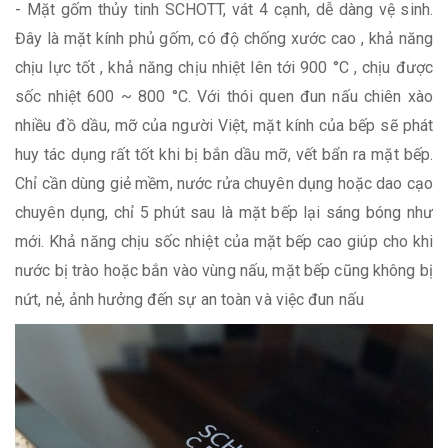
- Mặt gốm thủy tinh SCHOTT, vát 4 cạnh, dễ dàng vệ sinh.
Đây là mặt kính phủ gốm, có độ chống xước cao , khả năng
chịu lực tốt , khả năng chịu nhiệt lên tới 900 °C , chịu được
sốc nhiệt 600 ~ 800 °C. Với thói quen đun nấu chiên xào
nhiều đồ dầu, mỡ của người Việt, mặt kính của bếp sẽ phát
huy tác dụng rất tốt khi bị bắn dầu mỡ, vết bẩn ra mặt bếp.
Chỉ cần dùng giẻ mềm, nước rửa chuyên dụng hoặc dao cạo
chuyên dụng, chỉ 5 phút sau là mặt bếp lại sáng bóng như
mới. Khả năng chịu sốc nhiệt của mặt bếp cao giúp cho khi
nước bị trào hoặc bắn vào vùng nấu, mặt bếp cũng không bị
nứt, nẻ, ảnh hưởng đến sự an toàn và việc đun nấu