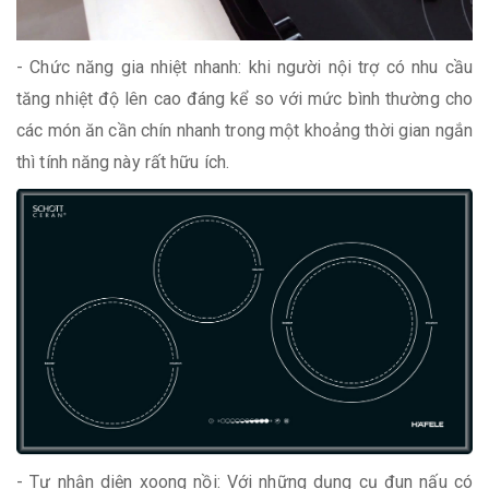
- Chức năng gia nhiệt nhanh: khi người nội trợ có nhu cầu
tăng nhiệt độ lên cao đáng kể so với mức bình thường cho
các món ăn cần chín nhanh trong một khoảng thời gian ngắn
thì tính năng này rất hữu ích.
- Tự nhận diện xoong nồi: Với những dụng cụ đun nấu có