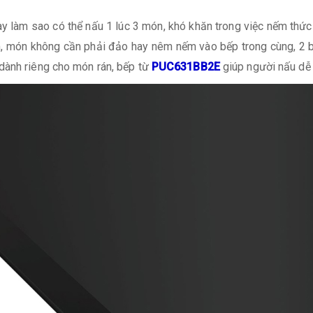
này làm sao có thể nấu 1 lúc 3 món, khó khăn trong việc nếm thứ
, món không cần phải đảo hay nêm nếm vào bếp trong cùng, 2 bế
dành riêng cho món rán, bếp từ
PUC631BB2E
giúp người nấu dễ 