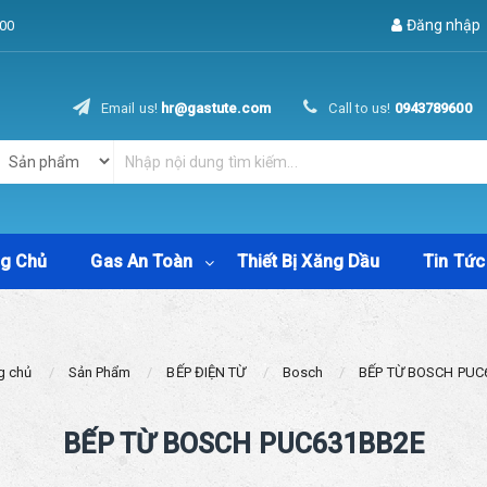
Đăng nhập
00
Email us!
hr@gastute.com
Call to us!
0943789600
ng Chủ
Gas An Toàn
Thiết Bị Xăng Dầu
Tin Tức
g chủ
Sản Phẩm
BẾP ĐIỆN TỪ
Bosch
BẾP TỪ BOSCH PUC
BẾP TỪ BOSCH PUC631BB2E