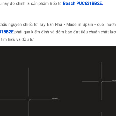
ệu này đó chính là sản phẩm Bếp từ
Bosch PUC631BB2E
.
hẩu nguyên chiếc từ Tây Ban Nha - Made in Spain - quê hương
31BB2E
phải qua kiểm định và đảm bảo đạt tiêu chuẩn chất lượn
 tìm hiểu và đầu tư.