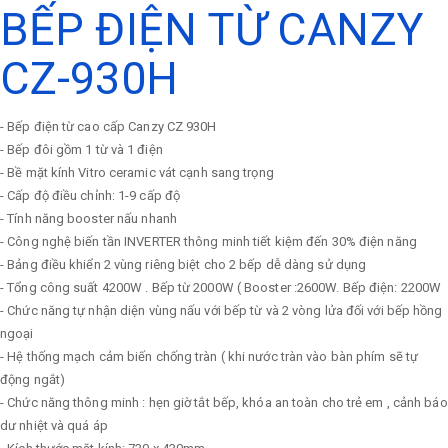
BẾP ĐIỆN TỪ CANZY
CZ-930H
- Bếp điện từ cao cấp Canzy CZ 930H
- Bếp đôi gồm 1 từ và 1 điện
- Bề mặt kính Vitro ceramic vát cạnh sang trọng
- Cấp độ điều chỉnh: 1-9 cấp độ
- Tính năng booster nấu nhanh
- Công nghệ biến tần INVERTER thông minh tiết kiệm đến 30% điện năng
- Bảng điều khiển 2 vùng riêng biệt cho 2 bếp dễ dàng sử dụng
- Tổng công suất 4200W . Bếp từ 2000W ( Booster :2600W. Bếp điện: 2200W
- Chức năng tự nhận diện vùng nấu với bếp từ và 2 vòng lửa đối với bếp hồng
ngoại
- Hệ thống mạch cảm biến chống tràn ( khi nước tràn vào bàn phím sẽ tự
động ngắt)
- Chức năng thông minh : hẹn giờ tắt bếp, khóa an toàn cho trẻ em , cảnh báo
dư nhiệt và quá áp