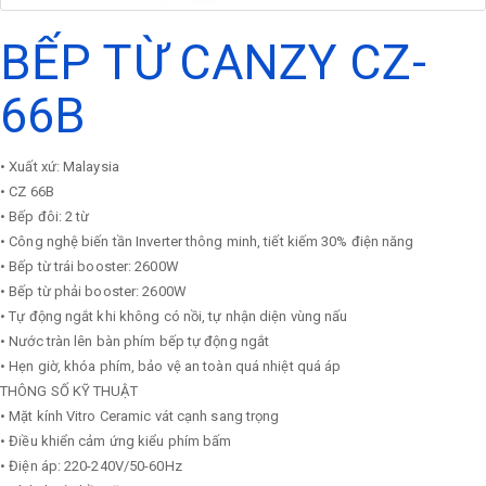
BẾP TỪ CANZY CZ-
66B
• Xuất xứ: Malaysia
• CZ 66B
• Bếp đôi: 2 từ
• Công nghệ biến tần Inverter thông minh, tiết kiếm 30% điện năng
• Bếp từ trái booster: 2600W
• Bếp từ phải booster: 2600W
• Tự động ngắt khi không có nồi, tự nhận diện vùng nấu
• Nước tràn lên bàn phím bếp tự động ngắt
• Hẹn giờ, khóa phím, bảo vệ an toàn quá nhiệt quá áp
THÔNG SỐ KỸ THUẬT
• Mặt kính Vitro Ceramic vát cạnh sang trọng
• Điều khiển cảm ứng kiểu phím bấm
• Điện áp: 220-240V/50-60Hz