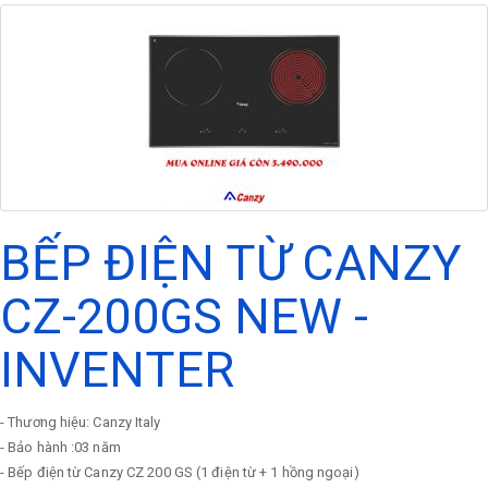
BẾP ĐIỆN TỪ CANZY
CZ-200GS NEW -
INVENTER
- Thương hiệu: Canzy Italy
- Bảo hành :03 năm
- Bếp điện từ Canzy CZ 200 GS (1 điện từ + 1 hồng ngoại)