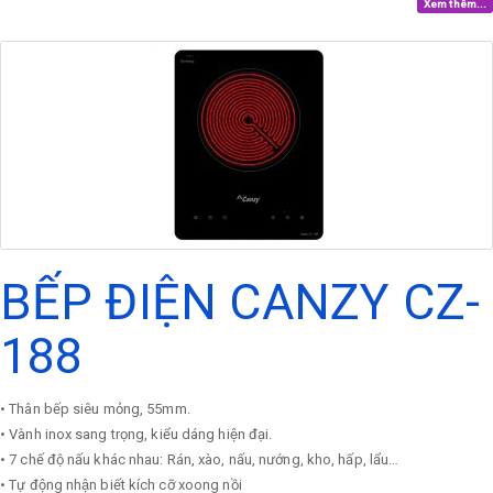
Xem thêm...
BẾP ĐIỆN CANZY CZ-
188
• Thân bếp siêu mỏng, 55mm.
• Vành inox sang trọng, kiểu dáng hiện đại.
• 7 chế độ nấu khác nhau: Rán, xào, nấu, nướng, kho, hấp, lẩu…
• Tự động nhận biết kích cỡ xoong nồi