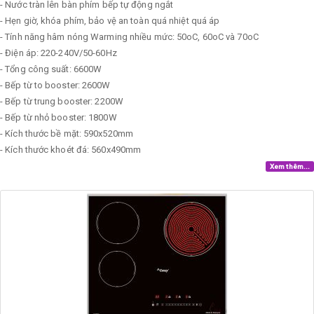
- Nước tràn lên bàn phím bếp tự động ngắt
- Hẹn giờ, khóa phím, bảo vệ an toàn quá nhiệt quá áp
- Tính năng hâm nóng Warming nhiều mức: 50oC, 60oC và 70oC
- Điện áp: 220-240V/50-60Hz
- Tổng công suất: 6600W
- Bếp từ to booster: 2600W
- Bếp từ trung booster: 2200W
- Bếp từ nhỏ booster: 1800W
- Kích thước bề mặt: 590x520mm
- Kích thước khoét đá: 560x490mm
Xem thêm...