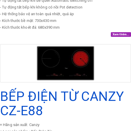
- Tự động tắt bếp khi để quên Automatic switching off
- Tự động tắt bếp khi không có nồi Pot detection
- Hệ thống bảo vệ an toàn quá nhiệt, quá áp
- Kích thước bề mặt: 730x430 mm
- Kích thước khoét đá: 680x390 mm
Xem thêm...
BẾP ĐIỆN TỪ CANZY
CZ-E88
+ Hãng sản xuất: Canzy