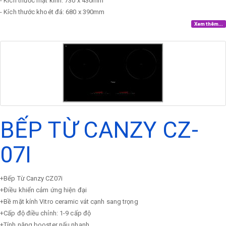
- Kích thước mặt kính: 730 x 430mm
- Kích thước khoét đá: 680 x 390mm
Xem thêm...
BẾP TỪ CANZY CZ-
07I
+Bếp Từ Canzy CZ07i
+Điều khiển cảm ứng hiện đại
+Bề mặt kính Vitro ceramic vát cạnh sang trọng
+Cấp độ điều chỉnh: 1-9 cấp độ
+Tính năng booster nấu nhanh