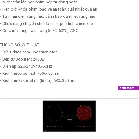
• Nước tràn lên bàn phím bếp tự động ngắt
• Hẹn giờ, khóa phím, bảo vệ an toàn quá nhiệt quá áp.
• Tự nhận diện vùng nấu, cảnh báo dư nhiệt vùng nấu
• Chức năng chuyển chế độ nhiệt phủ hợp chiên xào
• Có chức năng hâm nóng 50ºC, 60ºC, 70ºC.
THÔNG SỐ KỸ THUẬT
• Điều khiển cảm ứng trượt slide
• Bếp từ Booster : 2400w
• Điện áp: 220-240V/50-60Hz
• Kích thước bề mặt: 750x450mm
• Kích thước khoét đá (lỗ đá): 680x390mm
Xem thêm...