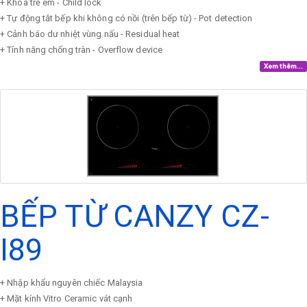
+ Khóa trẻ em - Child lock
+ Tự động tắt bếp khi không có nồi (trên bếp từ) - Pot detection
+ Cảnh báo dư nhiệt vùng nấu - Residual heat
+ Tính năng chống tràn - Overflow device
Xem thêm...
BẾP TỪ CANZY CZ-
I89
+ Nhập khẩu nguyên chiếc Malaysia
+ Mặt kính Vitro Ceramic vát cạnh