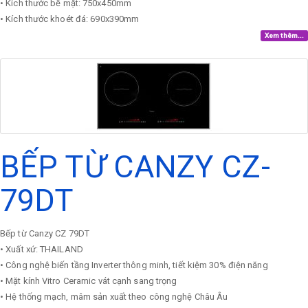
• Kích thước bề mặt: 750x450mm
• Kích thước khoét đá: 690x390mm
Xem thêm...
BẾP TỪ CANZY CZ-
79DT
Bếp từ Canzy CZ 79DT
• Xuất xứ: THAILAND
• Công nghệ biến tầng Inverter thông minh, tiết kiệm 30% điện năng
• Mặt kính Vitro Ceramic vát cạnh sang trọng
• Hệ thống mạch, mâm sản xuất theo công nghệ Châu Âu