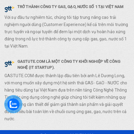
TRỞ THÀNH CÔNG TY GAS, GẠO, NƯỚC SỐ 1 TẠI VIỆT NAM
Với sự đầu tư nghiêm túc, chúng tôi tập trung nâng cao trải
nghiệm người dùng (Customer Experience) kể cả trên môi trường
trực tuyến và ngoại tuyến để đem lại một dịch vụ hoàn hảo xứng
đáng trong nỗ lực trở thành công ty cung cấp gas, gạo, nước số 1
tại Việt Nam.
GASTUTE.COM LÀ MỘT CÔNG TY KHỞI NGHIỆP VỀ CÔNG
NGHỆ (IT STARTUP).
GASTUTE.COM được thành lập đầu tiên bởi anh Lê Dương Long,
với mong muốn xây dựng một hệ sinh thái GAS- GẠO - NƯỚC cho
hàng tiêu dùng tại Việt Nam đựa trên nền tảng Công Nghệ Thông
Tin. Việc ứng dụng công nghệ giúp chúng tôi tiết kiệm những quy
trình không cần thiết để giảm giá thành sản phẩm và giải quyết
được nhiều bài toán lớn về chuỗi cung ứng gas, gạo, nước trên cả
nước.