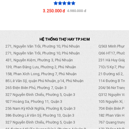
3.250.000 đ
4.980.000 đ
HỆ THỐNG THỢ HAY TP.HCM
271, Nguyễn Văn Trỗi, Phường 10, Phú Nhuận
Q563 Minh Phụng,
271, Nguyễn Văn Trỗi, Phường 10, Phú Nhuận
Q66 HT17, Phường
431, Nguyễn Kiệm, Phường 3, Phú Nhuận
231 Hà Huy Giáp, 
139, Phan Đăng Lưu, Phường 2, Phú Nhuận
71D/5 Kp7, Phường
158, Phan Xích Long, Phường 7, Phú Nhuận
21 Đường số 2, KP
85 Lê Văn Sỹ, quận Phú Nhuận, p14, Phú Nhuận
114 Đường B Trưng
265 Điện Biên Phủ, Phường 7, Quận 3
204/56 Nơ Trang L
327 Nguyễn Đình Chiểu, Phường 5, Quận 3
Q312 Nguyền Văn 
927 Hoàng Sa, Phường 11, Quận 3
105 Nguyền Xí, Ph
256 Nam Kỳ Khởi Nghĩa, Phường 8, Quận 3
704 Điện Biên Phũ 
386 Đường Lê Văn Sỹ, Phường 13, Quận 3
182 Phan Văn Hân,
327 Nguyễn Đình Chiểu, Phường 5, Quận 3
767 Quang trung, 