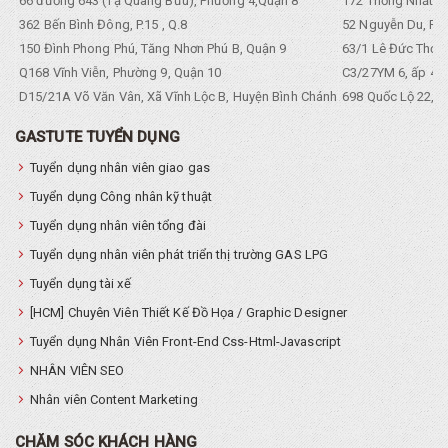
66 đường 643 (Tạ Quang Bửu), Phường 4,Quận 8
172 Thống Nhất. P
362 Bến Bình Đông, P.15 , Q.8
52 Nguyễn Du, Ph
150 Đình Phong Phú, Tăng Nhơn Phú B, Quận 9
63/1 Lê Đức Thọ, 
Q168 Vĩnh Viễn, Phường 9, Quận 10
C3/27YM 6, ấp 4, 
D15/21A Võ Văn Vân, Xã Vĩnh Lộc B, Huyện Bình Chánh
698 Quốc Lộ 22, Tổ
GASTUTE TUYỂN DỤNG
Tuyển dụng nhân viên giao gas
Tuyển dụng Công nhân kỹ thuật
Tuyển dụng nhân viên tổng đài
Tuyển dụng nhân viên phát triển thị trường GAS LPG
Tuyển dụng tài xế
[HCM] Chuyên Viên Thiết Kế Đồ Họa / Graphic Designer
Tuyển dụng Nhân Viên Front-End Css-Html-Javascript
NHÂN VIÊN SEO
Nhân viên Content Marketing
CHĂM SÓC KHÁCH HÀNG