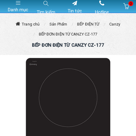
0
Danh mục
Tin tức
Tìm kiếm
Hotline
Hiện chưa có sản phẩm nào trong giỏ hàng của bạn
Trang chủ
Sản Phẩm
BẾP ĐIỆN TỪ
Canzy
BẾP ĐƠN ĐIỆN TỪ CANZY CZ-177
BẾP ĐƠN ĐIỆN TỪ CANZY CZ-177