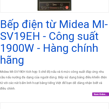
Bếp điện từ Midea MI-
SV19EH - Công suất
1900W - Hàng chính
hãng
Midea MI-SV19EH tích hợp 5 chế độ nấu và 6 mức công suất đáp ứng nhu
cầu nấu nướng đa dạng của người dùng. Bếp sử dụng bảng điều khiển điện
tử với các nút bấm linh hoạt bằng tiếng Việt để bạn dễ dàng nhận biết và
điều chỉnh.
Xem thêm...