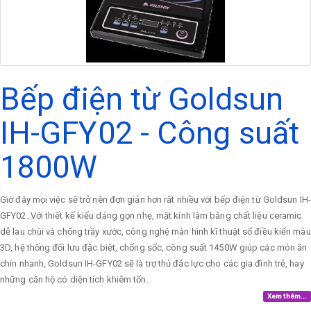
Bếp điện từ Goldsun
IH-GFY02 - Công suất
1800W
Giờ đây mọi việc sẽ trở nên đơn giản hơn rất nhiều với bếp điện từ Goldsun IH-
GFY02. Với thiết kế kiểu dáng gọn nhẹ, mặt kính làm bằng chất liệu ceramic
dễ lau chùi và chống trầy xước, công nghệ màn hình kĩ thuật số điều kiển màu
3D, hệ thống đối lưu đặc biệt, chống sốc, công suất 1450W giúp các món ăn
chín nhanh, Goldsun IH-GFY02 sẽ là trợ thủ đắc lực cho các gia đình trẻ, hay
những căn hộ có diện tích khiêm tốn.
Xem thêm...