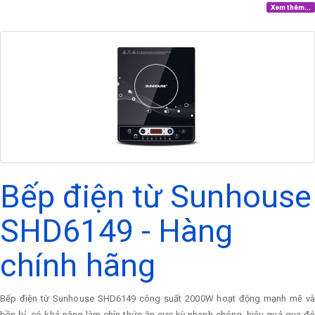
Xem thêm...
Bếp điện từ Sunhouse
SHD6149 - Hàng
chính hãng
Bếp điện từ Sunhouse SHD6149 công suất 2000W hoạt động mạnh mẽ và
bền bỉ, có khả năng làm chín thức ăn cực kỳ nhanh chóng, hiệu quả qua đó