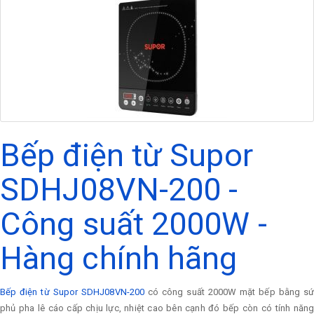
Bếp điện từ Supor
SDHJ08VN-200 -
Công suất 2000W -
Hàng chính hãng
Bếp điện từ Supor SDHJ08VN-200
có công suất 2000W mặt bếp bằng s
phủ pha lê cáo cấp chịu lực, nhiệt cao bên cạnh đó bếp còn có tính năng