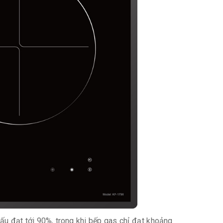
ấu đạt tới 90%, trong khi bếp gas chỉ đạt khoảng