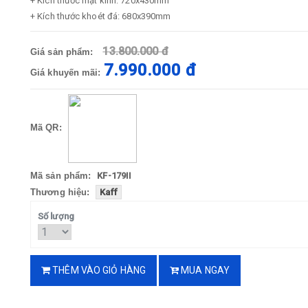
+ Kích thước mặt kính: 720x430mm
+ Kích thước khoét đá: 680x390mm
13.800.000 đ
Giá sản phẩm:
7.990.000 đ
Giá khuyến mãi:
Mã QR:
Mã sản phẩm:
KF-179II
Thương hiệu:
Kaff
Số lượng
THÊM VÀO GIỎ HÀNG
MUA NGAY