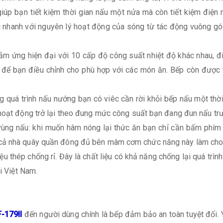
úp bạn tiết kiệm thời gian nấu một nửa mà còn tiết kiệm điện nă
 nhanh với nguyên lý hoạt động của sóng từ tác động vuông góc 
ảm ứng hiện đại với 10 cấp độ công suất nhiệt độ khác nhau, đ
t để bạn điều chỉnh cho phù hợp với các món ăn. Bếp còn được
g quá trình nấu nướng bạn có viêc cần rời khỏi bếp nấu một thờ
 hoạt động trở lại theo đung mức công suất bạn đang đun nấu tr
ùng nấu: khi muốn hâm nóng lại thức ăn bạn chỉ cần bấm phím
cả nhà quây quần đông đủ bên mâm cơm chức năng này làm cho t
u thép chống rỉ. Đây là chất liệu có khả năng chống lại quá trình
i Việt Nam.
-179II
đến người dùng chính là bếp đảm bảo an toàn tuyệt đối. 