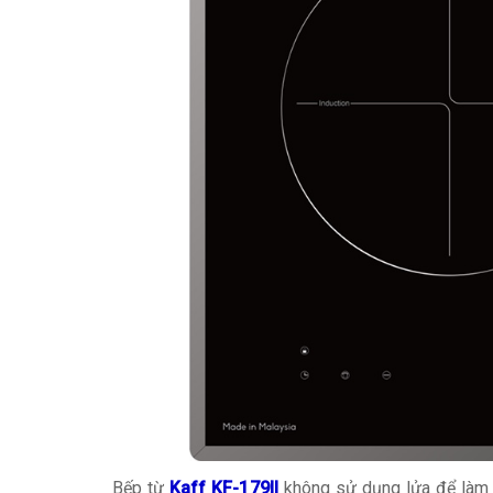
Bếp từ
Kaff KF-179II
không sử dụng lửa để làm c