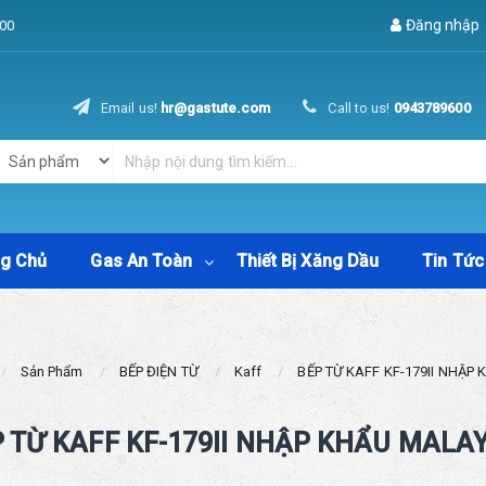
Đăng nhập
00
Email us!
hr@gastute.com
Call to us!
0943789600
ng Chủ
Gas An Toàn
Thiết Bị Xăng Dầu
Tin Tức
Sản Phẩm
BẾP ĐIỆN TỪ
Kaff
BẾP TỪ KAFF KF-179II NHẬP
 TỪ KAFF KF-179II NHẬP KHẨU MALA