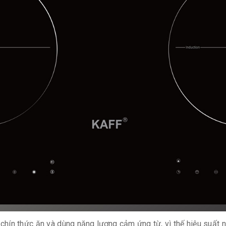
hín thức ăn và dùng năng lượng cảm ứng từ, vì thế hiệu suất n