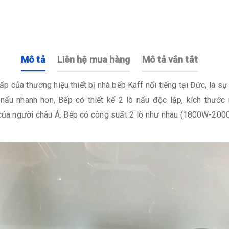
Mô tả
Liên hệ mua hàng
Mô tả vắn tắt
p của thương hiệu thiết bị nhà bếp Kaff nổi tiếng tại Đức, là 
n nấu nhanh hơn, Bếp có thiết kế 2 lò nấu độc lập, kích thư
a người châu Á. Bếp có công suất 2 lò như nhau (1800W-2000W)