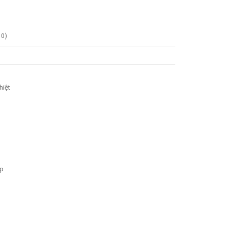
0
)
hiệt
ếp