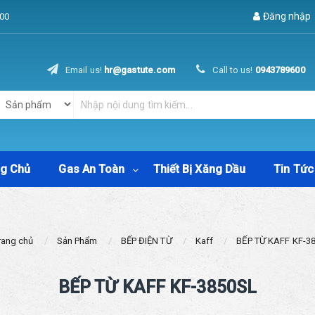
Đăng nhập
00
Email us!
hr@gastute.com
Call to us!
0943789600
ng Chủ
Gas An Toàn
Thiết Bị Xăng Dầu
Tin Tức
rang chủ
Sản Phẩm
BẾP ĐIỆN TỪ
Kaff
BẾP TỪ KAFF KF-3
BẾP TỪ KAFF KF-3850SL