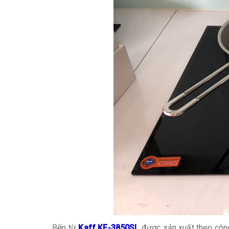
Bếp từ
Kaff KF-3850SL
được sản xuất theo công