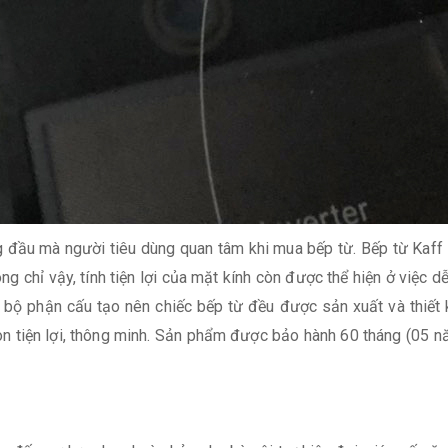
ng đầu mà người tiêu dùng quan tâm khi mua bếp từ. Bếp từ Ka
g chỉ vậy, tính tiện lợi của mặt kính còn được thể hiện ở việc 
t bộ phận cấu tạo nên chiếc bếp từ đều được sản xuất và thi
 tiện lợi, thông minh. Sản phẩm được bảo hành 60 tháng (05 n