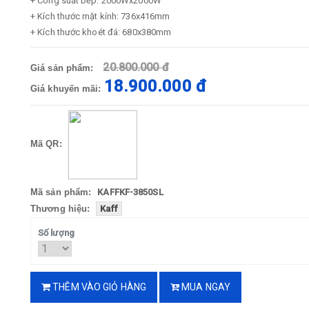
+ Công suất bếp: 2000Wx2000W
+ Kích thước mặt kính: 736x416mm
+ Kích thước khoét đá: 680x380mm
20.800.000 đ
Giá sản phẩm:
18.900.000 đ
Giá khuyến mãi:
Mã QR:
Mã sản phẩm:
KAFFKF-3850SL
Thương hiệu:
Kaff
Số lượng
THÊM VÀO GIỎ HÀNG
MUA NGAY