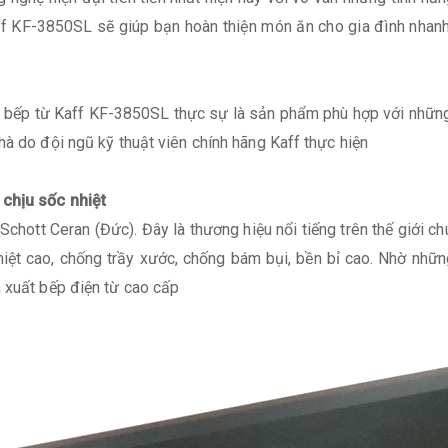
 KF-3850SL sẽ giúp bạn hoàn thiện món ăn cho gia đình nhanh c
hì bếp từ Kaff KF-3850SL thực sự là sản phẩm phù hợp với những 
hà do đội ngũ kỹ thuật viên chính hãng Kaff thực hiện
 chịu sốc nhiệt
Schott Ceran (Đức). Đây là thương hiệu nổi tiếng trên thế giới c
ệt cao, chống trầy xước, chống bám bụi, bền bỉ cao. Nhờ nhữn
 xuất bếp điện từ cao cấp