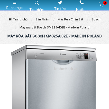
0
Danh mục
Tin tức
Tìm kiếm
Hotline
Hiện chưa có sản phẩm nào trong giỏ hàng của bạn
Trang chủ
Sản Phẩm
Máy Rửa Chén Bát
Bosch
Máy rửa bát Bosch SMS25AI02E - Made in Poland
MÁY RỬA BÁT BOSCH SMS25AI02E - MADE IN POLAND