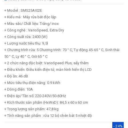
+ Model : SMS25AI02E
+ Kiểu má : Máy rửa bát độc lập
+ Màu sắc/ Chất liệu: Trắng/ inox
+ Công nghệ : VarioSpeed, Extra Dry
+ Công suất rửa: 2400 (W)
+ Lượng nước tiêu thụ: 9,5l
+ Chương trình rửa: 5 Chương trình: 70 ° C, Tự động 45-65 ° C, Sinh thái
50 ° C, Ly 40 ° C, Giờ 65 ° C
+ 2 chức năng đặc biệt: VarioSpeed ​​Plus, sấy thêm
+ Điều khiển: Điều kiển điện tử, màn hình hiển thị LCD
+ Độ ồn: 46 dB
+ Mức tiêu thụ điện năng: 0.9 kWh
+ Dòng điện: 10A
+ Điện áp/ Tần số: 220-240V/50-60Hz
+ Kích thước sản phẩm (HxWxD): 84,5 x 60 x 60 cm
+ Trọng lượng sản phẩm: 47,8 kg
+ Tính năng sản phẩm : rửa 12 bộ chén bát 5 nhiệt độ
- 24%