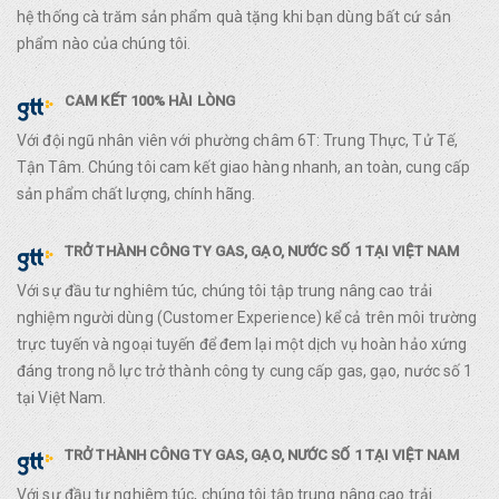
hệ thống cà trăm sản phẩm quà tặng khi bạn dùng bất cứ sản
phẩm nào của chúng tôi.
CAM KẾT 100% HÀI LÒNG
Với đội ngũ nhân viên với phường châm 6T: Trung Thực, Tử Tế,
Tận Tâm. Chúng tôi cam kết giao hàng nhanh, an toàn, cung cấp
sản phẩm chất lượng, chính hãng.
TRỞ THÀNH CÔNG TY GAS, GẠO, NƯỚC SỐ 1 TẠI VIỆT NAM
Với sự đầu tư nghiêm túc, chúng tôi tập trung nâng cao trải
nghiệm người dùng (Customer Experience) kể cả trên môi trường
trực tuyến và ngoại tuyến để đem lại một dịch vụ hoàn hảo xứng
đáng trong nỗ lực trở thành công ty cung cấp gas, gạo, nước số 1
tại Việt Nam.
TRỞ THÀNH CÔNG TY GAS, GẠO, NƯỚC SỐ 1 TẠI VIỆT NAM
Với sự đầu tư nghiêm túc, chúng tôi tập trung nâng cao trải