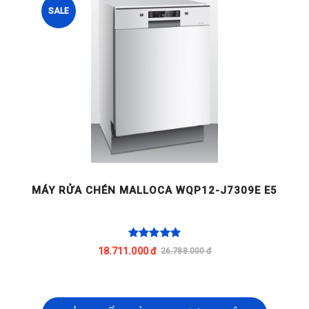
SALE
MÁY RỬA CHÉN MALLOCA WQP12-J7309E E5
M
18.711.000 đ
26.788.000 đ