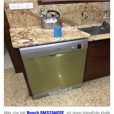
Máy rửa bát
Bosch SMS25AI02E
sử dụng bảngĐiều khiển