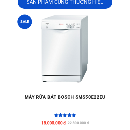
SẢN PHẨM CÙNG THƯƠNG HIỆU
SALE
MÁY RỬA BÁT BOSCH SMS50E22EU
18.000.000 đ
22.800.000 đ