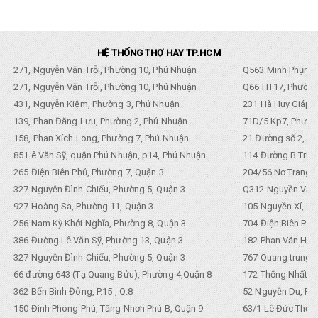
HỆ THỐNG THỢ HAY TP.HCM
271, Nguyễn Văn Trỗi, Phường 10, Phú Nhuận
Q563 Minh Phụng,
271, Nguyễn Văn Trỗi, Phường 10, Phú Nhuận
Q66 HT17, Phường
431, Nguyễn Kiệm, Phường 3, Phú Nhuận
231 Hà Huy Giáp, 
139, Phan Đăng Lưu, Phường 2, Phú Nhuận
71D/5 Kp7, Phường
158, Phan Xích Long, Phường 7, Phú Nhuận
21 Đường số 2, KP
85 Lê Văn Sỹ, quận Phú Nhuận, p14, Phú Nhuận
114 Đường B Trưng
265 Điện Biên Phủ, Phường 7, Quận 3
204/56 Nơ Trang L
327 Nguyễn Đình Chiểu, Phường 5, Quận 3
Q312 Nguyền Văn 
927 Hoàng Sa, Phường 11, Quận 3
105 Nguyền Xí, Ph
256 Nam Kỳ Khởi Nghĩa, Phường 8, Quận 3
704 Điện Biên Phũ 
386 Đường Lê Văn Sỹ, Phường 13, Quận 3
182 Phan Văn Hân,
327 Nguyễn Đình Chiểu, Phường 5, Quận 3
767 Quang trung, 
66 đường 643 (Tạ Quang Bửu), Phường 4,Quận 8
172 Thống Nhất. P
362 Bến Bình Đông, P.15 , Q.8
52 Nguyễn Du, Ph
150 Đình Phong Phú, Tăng Nhơn Phú B, Quận 9
63/1 Lê Đức Thọ, 