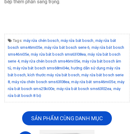
bếp thêm phần sang trọng.
Tags:
máy rửa chén bosch
,
máy rửa bát bosch
,
máy rửa bát
bosch sms46mi05e
,
máy rửa bát bosch serie 6
,
máy rửa bát bosch
sms46ni05e
,
máy rửa bát bosch sms63l08ea
,
máy rửa bát bosch
serie 4
,
máy rửa chén bosch sms46mi05e
,
máy rửa bát bosch âm
tủ
,
máy rửa bát bosch sms68mi04e
,
hướng dẫn sử dụng máy rửa
bát bosch
,
kích thước máy rửa bát bosch
,
máy rửa bát bosch serie
8
,
máy rửa chén bosch sms63l08ea
,
máy rửa bát sms46mi05e
,
máy
rửa bát bosch sms25ki00e
,
máy rửa bát bosch sms63l02ea
,
máy
rửa bát bosch 8 bộ
SẢN PHẨM CÙNG DANH MỤC