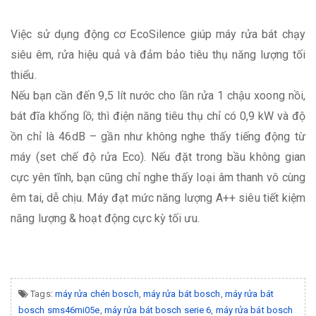
Việc sử dụng động cơ EcoSilence giúp máy rửa bát chạy
siêu êm, rửa hiệu quả và đảm bảo tiêu thụ năng lượng tối
thiểu.
Nếu bạn cần đến 9,5 lít nước cho lần rửa 1 chậu xoong nồi,
bát đĩa khổng lồ; thì điện năng tiêu thụ chỉ có 0,9 kW và độ
ồn chỉ là 46dB – gần như không nghe thấy tiếng động từ
máy (set chế độ rửa Eco). Nếu đặt trong bầu không gian
cực yên tĩnh, bạn cũng chỉ nghe thấy loại âm thanh vô cùng
êm tai, dễ chịu. Máy đạt mức năng lượng A++ siêu tiết kiệm
năng lượng & hoạt động cực kỳ tối ưu.
Tags:
máy rửa chén bosch
,
máy rửa bát bosch
,
máy rửa bát
bosch sms46mi05e
,
máy rửa bát bosch serie 6
,
máy rửa bát bosch