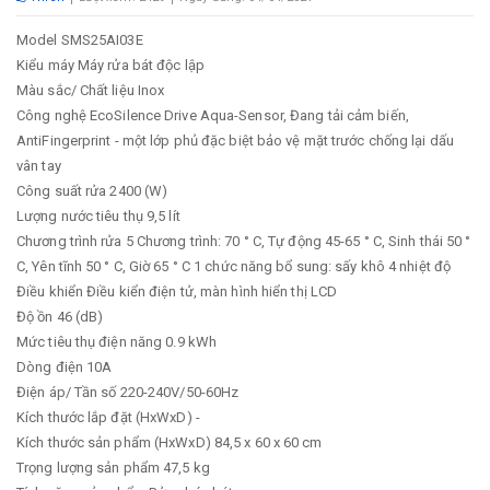
Model
SMS25AI03E
Kiểu máy
Máy rửa bát độc lập
Màu sắc/ Chất liệu
Inox
Công nghệ
EcoSilence Drive Aqua-Sensor, Đang tải cảm biến,
AntiFingerprint - một lớp phủ đặc biệt bảo vệ mặt trước chống lại dấu
vân tay
Công suất rửa
2400 (W)
Lượng nước tiêu thụ
9,5 lít
Chương trình rửa
5 Chương trình: 70 ° C, Tự động 45-65 ° C, Sinh thái 50 °
C, Yên tĩnh 50 ° C, Giờ 65 ° C 1 chức năng bổ sung: sấy khô 4 nhiệt độ
Điều khiển
Điều kiển điện tử, màn hình hiển thị LCD
Độ ồn
46 (dB)
Mức tiêu thụ điện năng
0.9 kWh
Dòng điện
10A
Điện áp/ Tần số
220-240V/50-60Hz
Kích thước lắp đặt (HxWxD)
-
Kích thước sản phẩm (HxWxD)
84,5 x 60 x 60 cm
Trọng lượng sản phẩm
47,5 kg