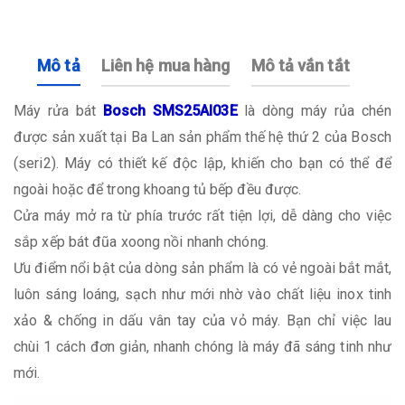
Mô tả
Liên hệ mua hàng
Mô tả vắn tắt
Máy rửa bát
Bosch SMS25AI03E
là dòng máy rủa chén
được sản xuất tại Ba Lan sản phẩm thế hệ thứ 2 của Bosch
(seri2). Máy có thiết kế độc lập, khiến cho bạn có thể để
ngoài hoặc để trong khoang tủ bếp đều được.
Cửa máy mở ra từ phía trước rất tiện lợi, dễ dàng cho việc
sắp xếp bát đũa xoong nồi nhanh chóng.
Ưu điểm nổi bật của dòng sản phẩm là có vẻ ngoài bắt mắt,
luôn sáng loáng, sạch như mới nhờ vào chất liệu inox tinh
xảo & chống in dấu vân tay của vỏ máy. Bạn chỉ việc lau
chùi 1 cách đơn giản, nhanh chóng là máy đã sáng tinh như
mới.