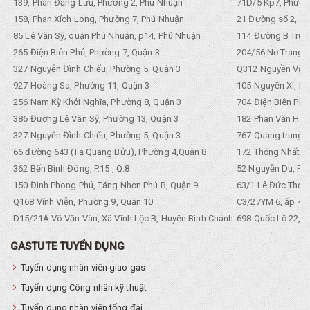
139, Phan Đăng Lưu, Phường 2, Phú Nhuận
71D/5 Kp7, Phường
158, Phan Xích Long, Phường 7, Phú Nhuận
21 Đường số 2, KP
85 Lê Văn Sỹ, quận Phú Nhuận, p14, Phú Nhuận
114 Đường B Trưng
265 Điện Biên Phủ, Phường 7, Quận 3
204/56 Nơ Trang L
327 Nguyễn Đình Chiểu, Phường 5, Quận 3
Q312 Nguyền Văn 
927 Hoàng Sa, Phường 11, Quận 3
105 Nguyền Xí, Ph
256 Nam Kỳ Khởi Nghĩa, Phường 8, Quận 3
704 Điện Biên Phũ 
386 Đường Lê Văn Sỹ, Phường 13, Quận 3
182 Phan Văn Hân,
327 Nguyễn Đình Chiểu, Phường 5, Quận 3
767 Quang trung, 
66 đường 643 (Tạ Quang Bửu), Phường 4,Quận 8
172 Thống Nhất. P
362 Bến Bình Đông, P.15 , Q.8
52 Nguyễn Du, Ph
150 Đình Phong Phú, Tăng Nhơn Phú B, Quận 9
63/1 Lê Đức Thọ, 
Q168 Vĩnh Viễn, Phường 9, Quận 10
C3/27YM 6, ấp 4, 
D15/21A Võ Văn Vân, Xã Vĩnh Lộc B, Huyện Bình Chánh
698 Quốc Lộ 22, Tổ
GASTUTE TUYỂN DỤNG
Tuyển dụng nhân viên giao gas
Tuyển dụng Công nhân kỹ thuật
Tuyển dụng nhân viên tổng đài