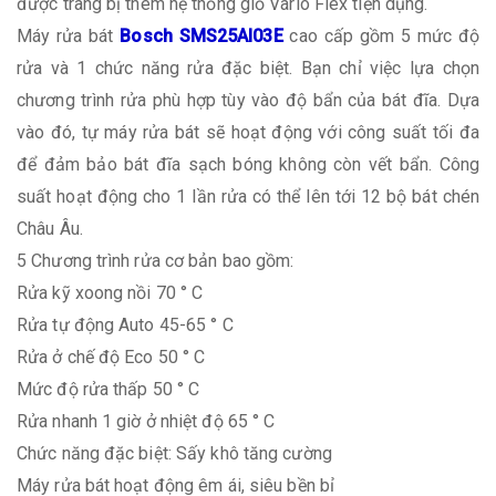
được trang bị thêm hệ thống giỏ Vario Flex tiện dụng.
Máy rửa bát
Bosch SMS25AI03E
cao cấp gồm 5 mức độ
rửa và 1 chức năng rửa đặc biệt. Bạn chỉ việc lựa chọn
chương trình rửa phù hợp tùy vào độ bẩn của bát đĩa. Dựa
vào đó, tự máy rửa bát sẽ hoạt động với công suất tối đa
để đảm bảo bát đĩa sạch bóng không còn vết bẩn. Công
suất hoạt động cho 1 lần rửa có thể lên tới 12 bộ bát chén
Châu Âu.
5 Chương trình rửa cơ bản bao gồm:
Rửa kỹ xoong nồi 70 ° C
Rửa tự động Auto 45-65 ° C
Rửa ở chế độ Eco 50 ° C
Mức độ rửa thấp 50 ° C
Rửa nhanh 1 giờ ở nhiệt độ 65 ° C
Chức năng đặc biệt: Sấy khô tăng cường
Máy rửa bát hoạt động êm ái, siêu bền bỉ