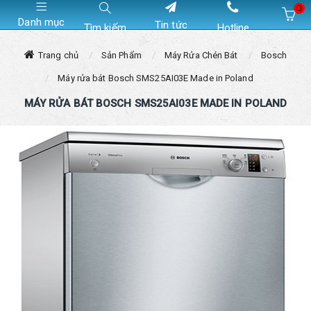
0
Danh mục
Tin tức
Tìm kiếm
Hotline
Hiện chưa có sản phẩm nào trong giỏ hàng của bạn
Trang chủ
Sản Phẩm
Máy Rửa Chén Bát
Bosch
Máy rửa bát Bosch SMS25AI03E Made in Poland
MÁY RỬA BÁT BOSCH SMS25AI03E MADE IN POLAND