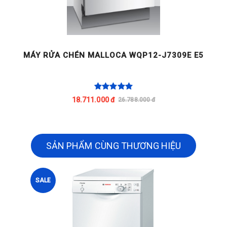
MÁY RỬA CHÉN MALLOCA WQP12-J7309E E5
M
18.711.000 đ
26.788.000 đ
SẢN PHẨM CÙNG THƯƠNG HIỆU
SALE