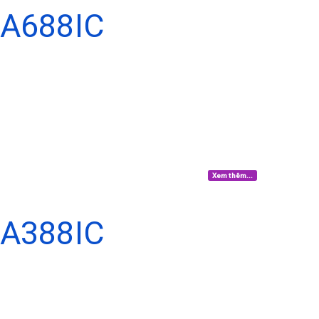
NA688IC
Xem thêm...
NA388IC