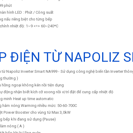
99 phút
 màn hình LED : Phút / Công suất
g nấu riêng biệt cho từng bếp
 chỉnh nhiệt độ: 1~9 <=> 60~240*C
P ĐIỆN TỪ NAPOLIZ 
 từ Napoliz Inverter Smart NA999 - Sử dụng công nghệ biến tần Inverter thông mi
g thường )
u hồng ngoại không kén nồi tiện dụng
tự động nhận biết kích cỡ xoong nồi vị trí đặt để cung cấp nhiệt độ
ng minh Heat up time automatic
ng hâm nóng Warming nhiều mức: 50-60-700C
iệt Power Booster cho vùng từ Max 3,0kW
g bếp khi đang sử dụng (Pause)
 làm nóng ( A )
tắt bếp khi bị lãng quên