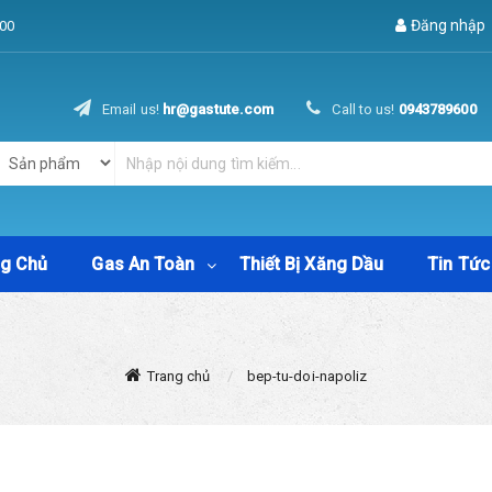
Đăng nhập
00
Email us!
hr@gastute.com
Call to us!
0943789600
ng Chủ
Gas An Toàn
Thiết Bị Xăng Dầu
Tin Tức
Trang chủ
bep-tu-doi-napoliz