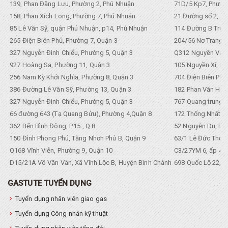
139, Phan Đăng Lưu, Phường 2, Phú Nhuận
71D/5 Kp7, Phường
158, Phan Xích Long, Phường 7, Phú Nhuận
21 Đường số 2, KP
85 Lê Văn Sỹ, quận Phú Nhuận, p14, Phú Nhuận
114 Đường B Trưng
265 Điện Biên Phủ, Phường 7, Quận 3
204/56 Nơ Trang L
327 Nguyễn Đình Chiểu, Phường 5, Quận 3
Q312 Nguyền Văn 
927 Hoàng Sa, Phường 11, Quận 3
105 Nguyền Xí, Ph
256 Nam Kỳ Khởi Nghĩa, Phường 8, Quận 3
704 Điện Biên Phũ 
386 Đường Lê Văn Sỹ, Phường 13, Quận 3
182 Phan Văn Hân,
327 Nguyễn Đình Chiểu, Phường 5, Quận 3
767 Quang trung, 
66 đường 643 (Tạ Quang Bửu), Phường 4,Quận 8
172 Thống Nhất. P
362 Bến Bình Đông, P.15 , Q.8
52 Nguyễn Du, Ph
150 Đình Phong Phú, Tăng Nhơn Phú B, Quận 9
63/1 Lê Đức Thọ, 
Q168 Vĩnh Viễn, Phường 9, Quận 10
C3/27YM 6, ấp 4, 
D15/21A Võ Văn Vân, Xã Vĩnh Lộc B, Huyện Bình Chánh
698 Quốc Lộ 22, Tổ
GASTUTE TUYỂN DỤNG
Tuyển dụng nhân viên giao gas
Tuyển dụng Công nhân kỹ thuật