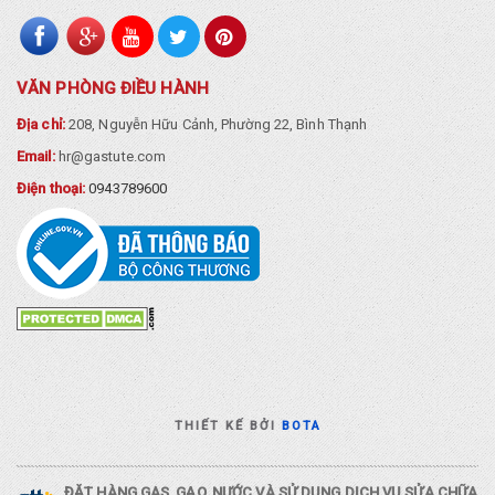
VĂN PHÒNG ĐIỀU HÀNH
Địa chỉ:
208, Nguyễn Hữu Cảnh, Phường 22, Bình Thạnh
Email:
hr@gastute.com
Điện thoại:
0943789600
THIẾT KẾ BỞI
BOTA
ĐẶT HÀNG GAS, GẠO, NƯỚC VÀ SỬ DỤNG DỊCH VỤ SỬA CHỮA