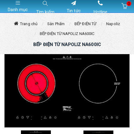
0
Danh mục
Tin tức
Tìm kiếm
Hotline
Hiện chưa có sản phẩm nào trong giỏ hàng của bạn
Trang chủ
Sản Phẩm
BẾP ĐIỆN TỪ
Napoliz
BẾP ĐIỆN TỪ NAPOLIZ NA600IC
BẾP ĐIỆN TỪ NAPOLIZ NA600IC