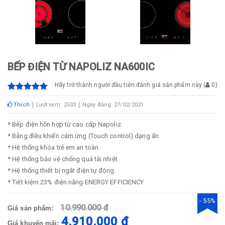
BẾP ĐIỆN TỪ NAPOLIZ NA600IC
Hãy trở thành người đầu tiên đánh giá sản phẩm này
(
0
)
Thích
Lượt xem: 2533
Ngày đăng: 27/02/2021
* Bếp điện hỗn hợp từ cao cấp Napoliz
* Bẳng điều khiển cảm ứng (Touch control) dạng ẩn.
* Hệ thống khóa trẻ em an toàn
* Hệ thống bảo vệ chống quá tải nhiệt
* Hệ thống thiết bị ngắt điện tự động.
* Tiết kiệm 23% điện năng ENERGY EFFICIENCY
- 55%
10.990.000 đ
Giá sản phẩm:
4.910.000 đ
Giá khuyến mãi: