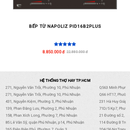
BẾP TỪ NAPOLIZ PID16B2PLUS
8.850.000 đ
22.880.000 đ
HỆ THỐNG THỢ HAY TP.HCM
271, Nguyễn Văn Trỗi, Phường 10, Phú Nhuận
Q563 Minh Phụng,
271, Nguyễn Văn Trỗi, Phường 10, Phú Nhuận
Q66 HT17, Phường
431, Nguyễn Kiệm, Phường 3, Phú Nhuận
231 Hà Huy Giáp, 
139, Phan Đăng Lưu, Phường 2, Phú Nhuận
71D/5 Kp7, Phường
158, Phan Xích Long, Phường 7, Phú Nhuận
21 Đường số 2, KP
85 Lê Văn Sỹ, quận Phú Nhuận, p14, Phú Nhuận
114 Đường B Trưng
265 Điện Biên Phủ, Phường 7, Quận 3
204/56 Nơ Trang L