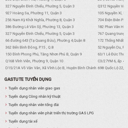
327 Nguyễn Đình Chiểu, Phường 5, Quận 3
Q312 Nguyền Văn 
927 Hoàng Sa, Phường 11, Quận 3
105 Nguyền Xí, Ph
256 Nam Kỳ Khởi Nghĩa, Phường 8, Quận 3
704 Điện Biên Phũ 
386 Đường Lê Văn Sỹ, Phường 13, Quận 3
182 Phan Văn Hân,
327 Nguyễn Đình Chiểu, Phường 5, Quận 3
767 Quang trung, 
66 đường 643 (Tạ Quang Bửu), Phường 4,Quận 8
172 Thống Nhất. P
362 Bến Bình Đông, P.15 , Q.8
52 Nguyễn Du, Ph
150 Đình Phong Phú, Tăng Nhơn Phú B, Quận 9
63/1 Lê Đức Thọ, 
Q168 Vĩnh Viễn, Phường 9, Quận 10
C3/27YM 6, ấp 4, 
D15/21A Võ Văn Vân, Xã Vĩnh Lộc B, Huyện Bình Chánh
698 Quốc Lộ 22, Tổ
GASTUTE TUYỂN DỤNG
Tuyển dụng nhân viên giao gas
Tuyển dụng Công nhân kỹ thuật
Tuyển dụng nhân viên tổng đài
Tuyển dụng nhân viên phát triển thị trường GAS LPG
Tuyển dụng tài xế