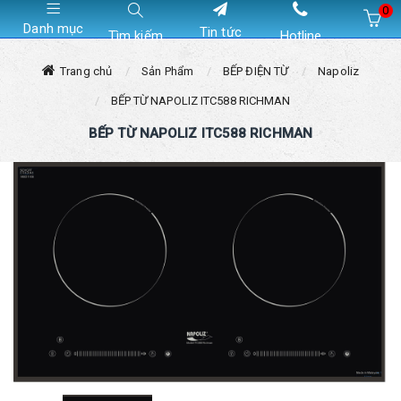
0
Danh mục
Tin tức
Tìm kiếm
Hotline
Hiện chưa có sản phẩm nào trong giỏ hàng của bạn
Trang chủ
Sản Phẩm
BẾP ĐIỆN TỪ
Napoliz
BẾP TỪ NAPOLIZ ITC588 RICHMAN
BẾP TỪ NAPOLIZ ITC588 RICHMAN