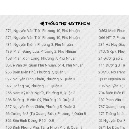
HỆ THỐNG THỢ HAY TP.HCM
271, Nguyễn Văn Trỗi, Phường 10, Phú Nhuận
Q563 Minh Phụng,
271, Nguyễn Văn Trỗi, Phường 10, Phú Nhuận
Q66 HT17, Phường
431, Nguyễn Kiệm, Phường 3, Phú Nhuận
231 Hà Huy Giáp, 
139, Phan Đăng Lưu, Phường 2, Phú Nhuận
71D/5 Kp7, Phường
158, Phan Xích Long, Phường 7, Phú Nhuận
21 Đường số 2, KP
85 Lê Văn Sỹ, quận Phú Nhuận, p14, Phú Nhuận
114 Đường B Trưng
265 Điện Biên Phủ, Phường 7, Quận 3
204/56 Nơ Trang L
327 Nguyễn Đình Chiểu, Phường 5, Quận 3
Q312 Nguyền Văn 
927 Hoàng Sa, Phường 11, Quận 3
105 Nguyền Xí, Ph
256 Nam Kỳ Khởi Nghĩa, Phường 8, Quận 3
704 Điện Biên Phũ 
386 Đường Lê Văn Sỹ, Phường 13, Quận 3
182 Phan Văn Hân,
327 Nguyễn Đình Chiểu, Phường 5, Quận 3
767 Quang trung, 
66 đường 643 (Tạ Quang Bửu), Phường 4,Quận 8
172 Thống Nhất. P
362 Bến Bình Đông, P.15 , Q.8
52 Nguyễn Du, Ph
150 Đình Phong Phú, Tăng Nhơn Phú B, Quận 9
63/1 Lê Đức Thọ, 