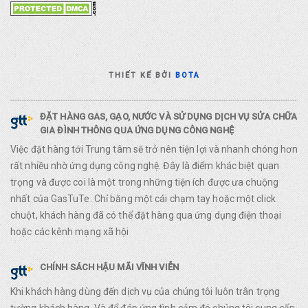
THIẾT KẾ BỞI
BOTA
ĐẶT HÀNG GAS, GẠO, NƯỚC VÀ SỬ DỤNG DỊCH VỤ SỬA CHỮA
GIA ĐÌNH THÔNG QUA ỨNG DỤNG CÔNG NGHỆ
Việc đặt hàng tới Trung tâm sẽ trở nên tiện lợi và nhanh chóng hơn
rất nhiều nhờ ứng dụng công nghệ. Đây là điểm khác biệt quan
trọng và được coi là một trong những tiện ích được ưa chuộng
nhất của GasTuTe. Chỉ bằng một cái chạm tay hoặc một click
chuột, khách hàng đã có thể đặt hàng qua ứng dụng điện thoại
hoặc các kênh mạng xã hội
CHÍNH SÁCH HẬU MÃI VĨNH VIỄN
Khi khách hàng dùng đến dịch vụ của chúng tôi luôn trân trọng
tường khách hàng. Và để đáp ứng tình cảm đó chúng tôi cung cấp