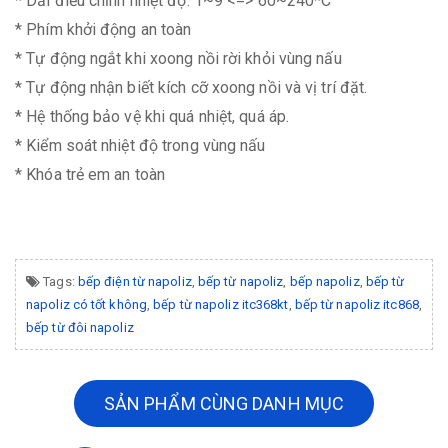
* Dải điều chỉnh nhiệt độ: 1~9 <=> 60~240*C
* Phím khởi động an toàn
* Tự động ngắt khi xoong nồi rời khỏi vùng nấu
* Tự động nhận biết kích cỡ xoong nồi và vị trí đặt.
* Hệ thống bảo vệ khi quá nhiệt, quá áp.
* Kiểm soát nhiệt độ trong vùng nấu
* Khóa trẻ em an toàn
Tags:
bếp điện từ napoliz
,
bếp từ napoliz
,
bếp napoliz
,
bếp từ
napoliz có tốt không
,
bếp từ napoliz itc368kt
,
bếp từ napoliz itc868
,
bếp từ đôi napoliz
SẢN PHẨM CÙNG DANH MỤC