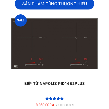
SẢN PHẨM CÙNG THƯƠNG HIỆU
SALE
BẾP TỪ NAPOLIZ PID16B2PLUS
8.850.000 đ
22.880.000 đ