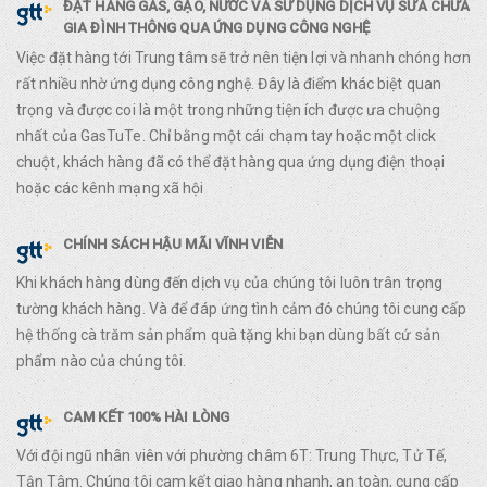
ĐẶT HÀNG GAS, GẠO, NƯỚC VÀ SỬ DỤNG DỊCH VỤ SỬA CHỮA
GIA ĐÌNH THÔNG QUA ỨNG DỤNG CÔNG NGHỆ
Việc đặt hàng tới Trung tâm sẽ trở nên tiện lợi và nhanh chóng hơn
rất nhiều nhờ ứng dụng công nghệ. Đây là điểm khác biệt quan
trọng và được coi là một trong những tiện ích được ưa chuộng
nhất của GasTuTe. Chỉ bằng một cái chạm tay hoặc một click
chuột, khách hàng đã có thể đặt hàng qua ứng dụng điện thoại
hoặc các kênh mạng xã hội
CHÍNH SÁCH HẬU MÃI VĨNH VIỄN
Khi khách hàng dùng đến dịch vụ của chúng tôi luôn trân trọng
tường khách hàng. Và để đáp ứng tình cảm đó chúng tôi cung cấp
hệ thống cà trăm sản phẩm quà tặng khi bạn dùng bất cứ sản
phẩm nào của chúng tôi.
CAM KẾT 100% HÀI LÒNG
Với đội ngũ nhân viên với phường châm 6T: Trung Thực, Tử Tế,
Tận Tâm. Chúng tôi cam kết giao hàng nhanh, an toàn, cung cấp