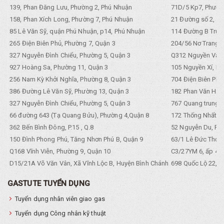
139, Phan Đăng Lưu, Phường 2, Phú Nhuận
71D/5 Kp7, Phường
158, Phan Xích Long, Phường 7, Phú Nhuận
21 Đường số 2, KP
85 Lê Văn Sỹ, quận Phú Nhuận, p14, Phú Nhuận
114 Đường B Trưng
265 Điện Biên Phủ, Phường 7, Quận 3
204/56 Nơ Trang L
327 Nguyễn Đình Chiểu, Phường 5, Quận 3
Q312 Nguyền Văn 
927 Hoàng Sa, Phường 11, Quận 3
105 Nguyền Xí, Ph
256 Nam Kỳ Khởi Nghĩa, Phường 8, Quận 3
704 Điện Biên Phũ 
386 Đường Lê Văn Sỹ, Phường 13, Quận 3
182 Phan Văn Hân,
327 Nguyễn Đình Chiểu, Phường 5, Quận 3
767 Quang trung, 
66 đường 643 (Tạ Quang Bửu), Phường 4,Quận 8
172 Thống Nhất. P
362 Bến Bình Đông, P.15 , Q.8
52 Nguyễn Du, Ph
150 Đình Phong Phú, Tăng Nhơn Phú B, Quận 9
63/1 Lê Đức Thọ, 
Q168 Vĩnh Viễn, Phường 9, Quận 10
C3/27YM 6, ấp 4, 
D15/21A Võ Văn Vân, Xã Vĩnh Lộc B, Huyện Bình Chánh
698 Quốc Lộ 22, Tổ
GASTUTE TUYỂN DỤNG
Tuyển dụng nhân viên giao gas
Tuyển dụng Công nhân kỹ thuật