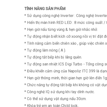
TÍNH NĂNG SẢN PHẨM
* Sử dụng công nghệ Inverter : Công nghệ Invert
* Hiển thị màn hình RED LED : 8 mức công suất /
* Hẹn giờ nấu từng vùng & hẹn giờ nhắc nhở.
* Tự động nhận biết kích cỡ xoong nồi vị trí đặt đ
* Tính năng cảm biến chiên xào , giúp việc chiên 
* Tự động làm nóng ( A ).
* Tự động tắt bếp khi bị lãng quên.
* Tự động san nhiệt IC5 Digi Turbo - Tổng công s
* Điều khiển cảm ứng của Napoliz ITC 399 là dạn
* Hẹn giờ thông minh, thời gian hẹn giờ lên đến 1g
* Chức năng tự động tắt bếp khi không có vật dụ
* Công nghệ IQ sử dụng khi tay dính nước.
* Có thể sử dụng vật dụng nấu 30cm.
* Khóa trẻ em an toàn Child lock..