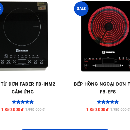
E
SALE
 TỪ ĐƠN FABER FB-INM2
BẾP HỒNG NGOẠI ĐƠN 
CẢM ỨNG
FB-EFS
1.350.000 đ
1.350.000 đ
1.990.000 đ
1.780.000 đ