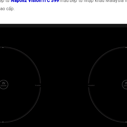
Bếp từ
Napoliz Vision ITC 399
mẫu bếp từ nhập khẩu Malaysia mớ
cao cấp.