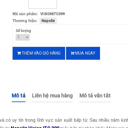
Mã sản phẩm:
VISIONITC399
Thương hiệu:
Napoliz
Số lượng
THÊM VÀO GIỎ HÀNG
MUA NGAY
Mô tả
Liên hệ mua hàng
Mô tả vắn tắt
và có uy tín trong lĩnh vực sản xuất bếp từ. Sau nhiều năm k