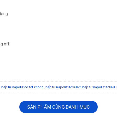
dạng.
g off.
,
bếp từ napoliz có tốt không
,
bếp từ napoliz itc368kt
,
bếp từ napoliz itc868
,
SẢN PHẨM CÙNG DANH MỤC