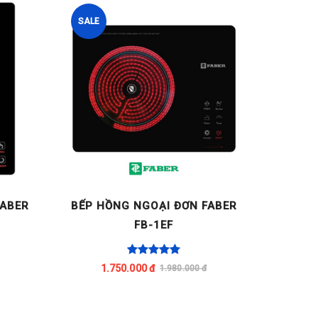
SALE
SALE
FABER
BẾP HỒNG NGOẠI ĐƠN FABER
BẾP H
FB-1EF
1.750.000 đ
1
1.980.000 đ