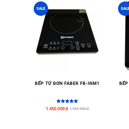
SALE
SAL
N OSAKO
BẾP TỪ ĐƠN FABER FB-INM1
BẾP
(KHÔNG
1.450.000 đ
0 đ
1.990.000 đ