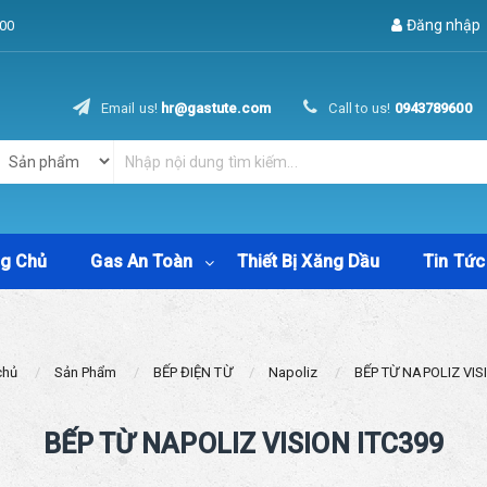
Đăng nhập
00
Email us!
hr@gastute.com
Call to us!
0943789600
ng Chủ
Gas An Toàn
Thiết Bị Xăng Dầu
Tin Tức
chủ
Sản Phẩm
BẾP ĐIỆN TỪ
Napoliz
BẾP TỪ NAPOLIZ VIS
BẾP TỪ NAPOLIZ VISION ITC399