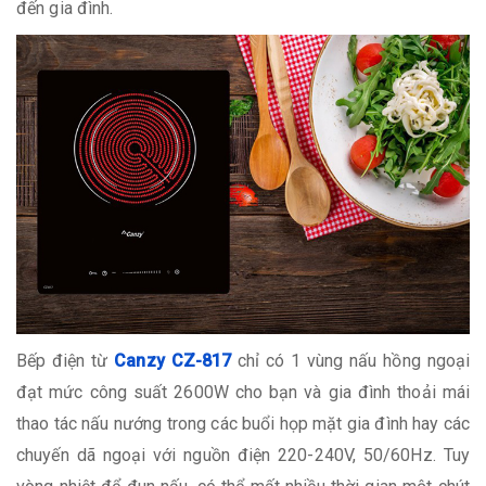
đến gia đình.
Bếp điện từ
Canzy CZ-817
chỉ có 1 vùng nấu hồng ngoại
đạt mức công suất 2600W cho bạn và gia đình thoải mái
thao tác nấu nướng trong các buổi họp mặt gia đình hay các
chuyến dã ngoại với nguồn điện 220-240V, 50/60Hz. Tuy