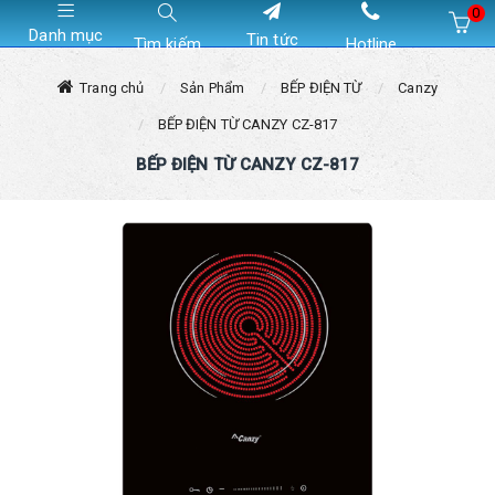
0
Danh mục
Tin tức
Tìm kiếm
Hotline
Hiện chưa có sản phẩm nào trong giỏ hàng của bạn
Trang chủ
Sản Phẩm
BẾP ĐIỆN TỪ
Canzy
BẾP ĐIỆN TỪ CANZY CZ-817
BẾP ĐIỆN TỪ CANZY CZ-817