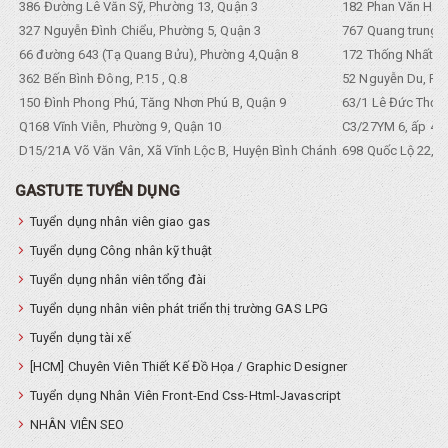
386 Đường Lê Văn Sỹ, Phường 13, Quận 3
182 Phan Văn Hân,
327 Nguyễn Đình Chiểu, Phường 5, Quận 3
767 Quang trung, 
66 đường 643 (Tạ Quang Bửu), Phường 4,Quận 8
172 Thống Nhất. P
362 Bến Bình Đông, P.15 , Q.8
52 Nguyễn Du, Ph
150 Đình Phong Phú, Tăng Nhơn Phú B, Quận 9
63/1 Lê Đức Thọ, 
Q168 Vĩnh Viễn, Phường 9, Quận 10
C3/27YM 6, ấp 4, 
D15/21A Võ Văn Vân, Xã Vĩnh Lộc B, Huyện Bình Chánh
698 Quốc Lộ 22, Tổ
GASTUTE TUYỂN DỤNG
Tuyển dụng nhân viên giao gas
Tuyển dụng Công nhân kỹ thuật
Tuyển dụng nhân viên tổng đài
Tuyển dụng nhân viên phát triển thị trường GAS LPG
Tuyển dụng tài xế
[HCM] Chuyên Viên Thiết Kế Đồ Họa / Graphic Designer
Tuyển dụng Nhân Viên Front-End Css-Html-Javascript
NHÂN VIÊN SEO