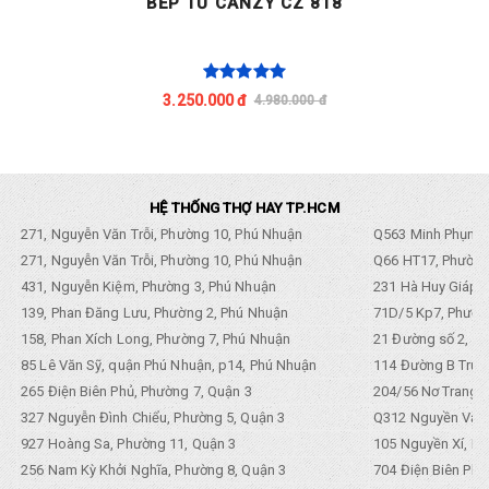
BẾP TỪ CANZY CZ 818
3.250.000 đ
4.980.000 đ
HỆ THỐNG THỢ HAY TP.HCM
271, Nguyễn Văn Trỗi, Phường 10, Phú Nhuận
Q563 Minh Phụng,
271, Nguyễn Văn Trỗi, Phường 10, Phú Nhuận
Q66 HT17, Phường
431, Nguyễn Kiệm, Phường 3, Phú Nhuận
231 Hà Huy Giáp, 
139, Phan Đăng Lưu, Phường 2, Phú Nhuận
71D/5 Kp7, Phường
158, Phan Xích Long, Phường 7, Phú Nhuận
21 Đường số 2, KP
85 Lê Văn Sỹ, quận Phú Nhuận, p14, Phú Nhuận
114 Đường B Trưng
265 Điện Biên Phủ, Phường 7, Quận 3
204/56 Nơ Trang L
327 Nguyễn Đình Chiểu, Phường 5, Quận 3
Q312 Nguyền Văn 
927 Hoàng Sa, Phường 11, Quận 3
105 Nguyền Xí, Ph
256 Nam Kỳ Khởi Nghĩa, Phường 8, Quận 3
704 Điện Biên Phũ 