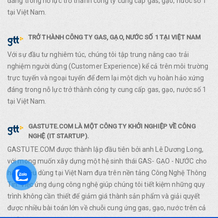
đáng trong nỗ lực trở thành công ty cung cấp gas, gạo, nước số 1
tại Việt Nam.
TRỞ THÀNH CÔNG TY GAS, GẠO, NƯỚC SỐ 1 TẠI VIỆT NAM
Với sự đầu tư nghiêm túc, chúng tôi tập trung nâng cao trải
nghiệm người dùng (Customer Experience) kể cả trên môi trường
trực tuyến và ngoại tuyến để đem lại một dịch vụ hoàn hảo xứng
đáng trong nỗ lực trở thành công ty cung cấp gas, gạo, nước số 1
tại Việt Nam.
GASTUTE.COM LÀ MỘT CÔNG TY KHỞI NGHIỆP VỀ CÔNG
NGHỆ (IT STARTUP).
GASTUTE.COM được thành lập đầu tiên bởi anh Lê Dương Long,
với mong muốn xây dựng một hệ sinh thái GAS- GẠO - NƯỚC cho
hàng tiêu dùng tại Việt Nam đựa trên nền tảng Công Nghệ Thông
Tin. Việc ứng dụng công nghệ giúp chúng tôi tiết kiệm những quy
trình không cần thiết để giảm giá thành sản phẩm và giải quyết
được nhiều bài toán lớn về chuỗi cung ứng gas, gạo, nước trên cả