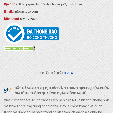
Địa chỉ:
208, Nguyễn Hữu Cảnh, Phường 22, Bình Thạnh
Email:
hr@gastute.com
Điện thoại:
0943789600
THIẾT KẾ BỞI
BOTA
ĐẶT HÀNG GAS, GẠO, NƯỚC VÀ SỬ DỤNG DỊCH VỤ SỬA CHỮA
GIA ĐÌNH THÔNG QUA ỨNG DỤNG CÔNG NGHỆ
Việc đặt hàng tới Trung tâm sẽ trở nên tiện lợi và nhanh chóng hơn
rất nhiều nhờ ứng dụng công nghệ. Đây là điểm khác biệt quan
trọng và được coi là một trong những tiện ích được ưa chuộng