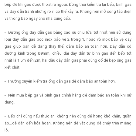
bếp để khí gas được thoát ra ngoài. Đồng thời kiểm tra lại bếp, bình gas
và dây dẫn tránh những rò rỉ có thể xảy ra. Không nên mở công tắc điện
và thông báo ngay cho nhà cung cấp.
- Đường ống dây dẫn gas bằng cao su chịu lửa; tốt nhất nên sử dụng
loại dây dẫn gas bọc inox bảo vệ 2 trong 1, hoặc vỏ inox bảo vệ dây
gas giúp bạn dễ dàng thay thế, đảm bảo an toàn hơn. Dây dẫn có
đường kính trong Ø9mm, chiều dài dây dẫn từ bình gas đến bếp tốt
nhất là 1.5m đến 2m, hai đầu dây dẫn gas phải dùng cổ dê kẹp ống gas
xiết chặt.
- Thường xuyên kiểm tra ống dẫn gas để đảm bảo an toàn hơn.
- Nên mua bếp ga và bình gas chính hãng để đảm bảo an toàn khi sử
dụng.
- Bếp chỉ dùng nấu thức ăn, không nên dùng để hong khô khăn, quần
áo...dễ dẫn đến hỏa hoạn. Không nên để vật dụng dễ cháy trên miệng
lò.