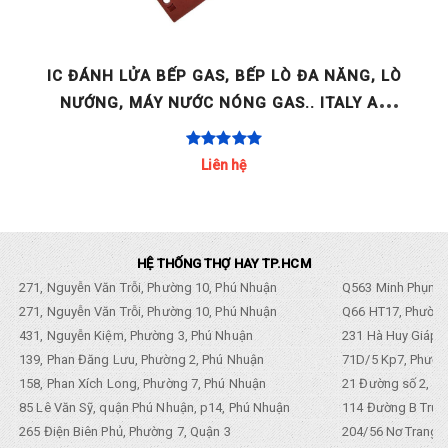
GE
IC ĐÁNH LỬA BẾP GAS, BẾP LÒ ĐA NĂNG, LÒ
NƯỚNG, MÁY NƯỚC NÓNG GAS.. ITALY AC
220-240V 2 LÒ / 4 LÒ / [...]
Liên hệ
HỆ THỐNG THỢ HAY TP.HCM
271, Nguyễn Văn Trỗi, Phường 10, Phú Nhuận
Q563 Minh Phụng,
271, Nguyễn Văn Trỗi, Phường 10, Phú Nhuận
Q66 HT17, Phường
431, Nguyễn Kiệm, Phường 3, Phú Nhuận
231 Hà Huy Giáp, 
139, Phan Đăng Lưu, Phường 2, Phú Nhuận
71D/5 Kp7, Phường
158, Phan Xích Long, Phường 7, Phú Nhuận
21 Đường số 2, KP
85 Lê Văn Sỹ, quận Phú Nhuận, p14, Phú Nhuận
114 Đường B Trưng
265 Điện Biên Phủ, Phường 7, Quận 3
204/56 Nơ Trang L