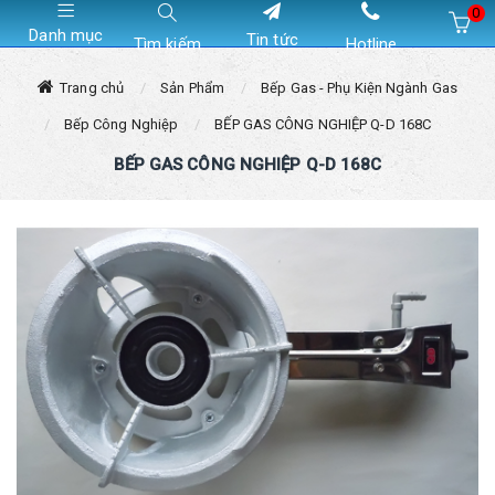
0
Danh mục
Tin tức
Tìm kiếm
Hotline
Hiện chưa có sản phẩm nào trong giỏ hàng của bạn
Trang chủ
Sản Phẩm
Bếp Gas - Phụ Kiện Ngành Gas
Bếp Công Nghiệp
BẾP GAS CÔNG NGHIỆP Q-D 168C
BẾP GAS CÔNG NGHIỆP Q-D 168C