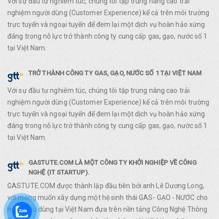
Với sự đầu tư nghiêm túc, chúng tôi tập trung nâng cao trải
nghiệm người dùng (Customer Experience) kể cả trên môi trường
trực tuyến và ngoại tuyến để đem lại một dịch vụ hoàn hảo xứng
đáng trong nỗ lực trở thành công ty cung cấp gas, gạo, nước số 1
tại Việt Nam.
TRỞ THÀNH CÔNG TY GAS, GẠO, NƯỚC SỐ 1 TẠI VIỆT NAM
Với sự đầu tư nghiêm túc, chúng tôi tập trung nâng cao trải
nghiệm người dùng (Customer Experience) kể cả trên môi trường
trực tuyến và ngoại tuyến để đem lại một dịch vụ hoàn hảo xứng
đáng trong nỗ lực trở thành công ty cung cấp gas, gạo, nước số 1
tại Việt Nam.
GASTUTE.COM LÀ MỘT CÔNG TY KHỞI NGHIỆP VỀ CÔNG
NGHỆ (IT STARTUP).
GASTUTE.COM được thành lập đầu tiên bởi anh Lê Dương Long,
với mong muốn xây dựng một hệ sinh thái GAS- GẠO - NƯỚC cho
hàng tiêu dùng tại Việt Nam đựa trên nền tảng Công Nghệ Thông