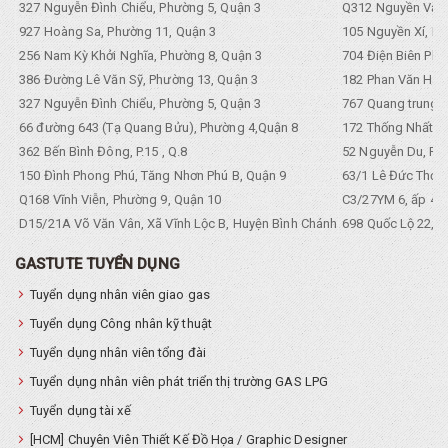
327 Nguyễn Đình Chiểu, Phường 5, Quận 3
Q312 Nguyền Văn 
927 Hoàng Sa, Phường 11, Quận 3
105 Nguyền Xí, Ph
256 Nam Kỳ Khởi Nghĩa, Phường 8, Quận 3
704 Điện Biên Phũ 
386 Đường Lê Văn Sỹ, Phường 13, Quận 3
182 Phan Văn Hân,
327 Nguyễn Đình Chiểu, Phường 5, Quận 3
767 Quang trung, 
66 đường 643 (Tạ Quang Bửu), Phường 4,Quận 8
172 Thống Nhất. P
362 Bến Bình Đông, P.15 , Q.8
52 Nguyễn Du, Ph
150 Đình Phong Phú, Tăng Nhơn Phú B, Quận 9
63/1 Lê Đức Thọ, 
Q168 Vĩnh Viễn, Phường 9, Quận 10
C3/27YM 6, ấp 4, 
D15/21A Võ Văn Vân, Xã Vĩnh Lộc B, Huyện Bình Chánh
698 Quốc Lộ 22, Tổ
GASTUTE TUYỂN DỤNG
Tuyển dụng nhân viên giao gas
Tuyển dụng Công nhân kỹ thuật
Tuyển dụng nhân viên tổng đài
Tuyển dụng nhân viên phát triển thị trường GAS LPG
Tuyển dụng tài xế
[HCM] Chuyên Viên Thiết Kế Đồ Họa / Graphic Designer