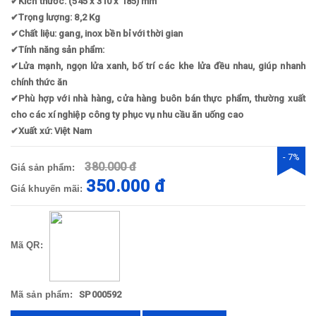
✔
Kích thước: (545 x 310 x 185) mm
✔
Trọng lượng: 8,2 Kg
✔
Chất liệu: gang, inox bền bỉ với thời gian
✔
Tính năng sản phẩm:
✔
Lửa mạnh, ngọn lửa xanh, bố trí các khe lửa đều nhau, giúp nhanh
chính thức ăn
✔
Phù hợp với nhà hàng, cửa hàng buôn bán thực phẩm, thường xuất
cho các xí nghiệp công ty phục vụ nhu cầu ăn uống cao
✔
Xuất xứ: Việt Nam
- 7%
380.000 đ
Giá sản phẩm:
350.000 đ
Giá khuyến mãi:
Mã QR:
Mã sản phẩm:
SP000592