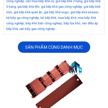
công nghiệp
,
cần mua bếp khè cũ
,
giá bếp khè 2 họng
,
giá bếp khè
3 họng
,
giá bếp khè đôi
,
giá bếp khè gas công nghiệp
,
giá bếp khè
mini
,
giá bếp khè quán ăn
,
giá bếp khè sogo
,
giá bếp khè vinasun
,
kệ bếp ga công nghiệp
,
kệ bếp khè
,
mua bếp khè
,
mua bếp khè
công nghiệp
,
bếp khò bán công nghiệp
,
bếp lửa khò
,
van điều áp
bếp khè
,
van bếp gas công nghiệp
SẢN PHẨM CÙNG DANH MỤC