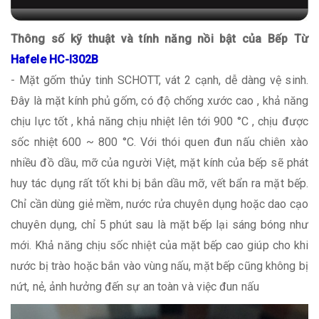
Thông số kỹ thuật và tính năng nồi bật của Bếp Từ
Hafele HC-I302B
- Mặt gốm thủy tinh SCHOTT, vát 2 cạnh, dễ dàng vệ sinh.
Đây là mặt kính phủ gốm, có độ chống xước cao , khả năng
chịu lực tốt , khả năng chịu nhiệt lên tới 900 °C , chịu được
sốc nhiệt 600 ~ 800 °C. Với thói quen đun nấu chiên xào
nhiều đồ dầu, mỡ của người Việt, mặt kính của bếp sẽ phát
huy tác dụng rất tốt khi bị bắn dầu mỡ, vết bẩn ra mặt bếp.
Chỉ cần dùng giẻ mềm, nước rửa chuyên dụng hoặc dao cạo
chuyên dụng, chỉ 5 phút sau là mặt bếp lại sáng bóng như
mới. Khả năng chịu sốc nhiệt của mặt bếp cao giúp cho khi
nước bị trào hoặc bắn vào vùng nấu, mặt bếp cũng không bị
nứt, nẻ, ảnh hưởng đến sự an toàn và việc đun nấu