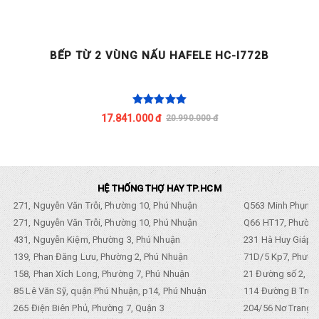
BẾP TỪ 2 VÙNG NẤU HAFELE HC-I772B
17.841.000 đ
20.990.000 đ
HỆ THỐNG THỢ HAY TP.HCM
271, Nguyễn Văn Trỗi, Phường 10, Phú Nhuận
Q563 Minh Phụng,
271, Nguyễn Văn Trỗi, Phường 10, Phú Nhuận
Q66 HT17, Phường
431, Nguyễn Kiệm, Phường 3, Phú Nhuận
231 Hà Huy Giáp, 
139, Phan Đăng Lưu, Phường 2, Phú Nhuận
71D/5 Kp7, Phường
158, Phan Xích Long, Phường 7, Phú Nhuận
21 Đường số 2, KP
85 Lê Văn Sỹ, quận Phú Nhuận, p14, Phú Nhuận
114 Đường B Trưng
265 Điện Biên Phủ, Phường 7, Quận 3
204/56 Nơ Trang L