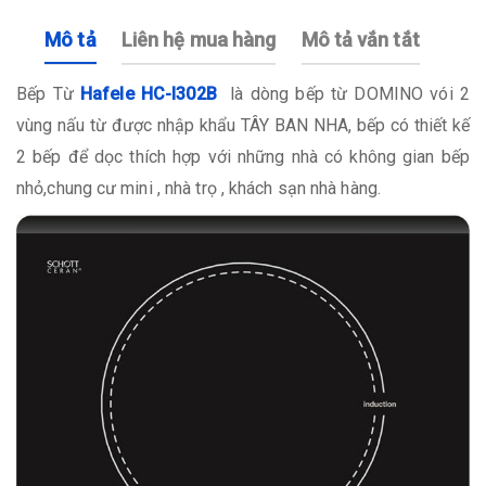
Mô tả
Liên hệ mua hàng
Mô tả vắn tắt
Bếp Từ
Hafele HC-I302B
là dòng bếp từ DOMINO vói 2
vùng nấu từ được nhập khẩu TÂY BAN NHA, bếp có thiết kế
2 bếp để dọc thích hợp với những nhà có không gian bếp
nhỏ,chung cư mini , nhà trọ , khách sạn nhà hàng.