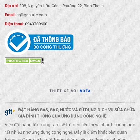
Địa chỉ:
208, Nguyễn Hữu Cảnh, Phường 22, Bình Thạnh
Email:
hr@gastute.com
Điện thoại:
0943789600
THIẾT KẾ BỞI
BOTA
ĐẶT HÀNG GAS, GẠO, NƯỚC VÀ SỬ DỤNG DỊCH VỤ SỬA CHỮA
GIA ĐÌNH THÔNG QUA ỨNG DỤNG CÔNG NGHỆ
Việc đặt hàng tới Trung tâm sẽ trở nên tiện lợi và nhanh chóng hơn
rất nhiều nhờ ứng dụng công nghệ. Đây là điểm khác biệt quan
trọng và được coi là một trong những tiện ích được ưa chuộng