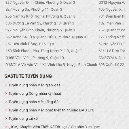
327 Nguyễn Đình Chiểu, Phường 5, Quận 3
Q312 Nguyền Văn 
927 Hoàng Sa, Phường 11, Quận 3
105 Nguyền Xí, Ph
256 Nam Kỳ Khởi Nghĩa, Phường 8, Quận 3
704 Điện Biên Phũ 
386 Đường Lê Văn Sỹ, Phường 13, Quận 3
182 Phan Văn Hân,
327 Nguyễn Đình Chiểu, Phường 5, Quận 3
767 Quang trung, 
66 đường 643 (Tạ Quang Bửu), Phường 4,Quận 8
172 Thống Nhất. P
362 Bến Bình Đông, P.15 , Q.8
52 Nguyễn Du, Ph
150 Đình Phong Phú, Tăng Nhơn Phú B, Quận 9
63/1 Lê Đức Thọ, 
Q168 Vĩnh Viễn, Phường 9, Quận 10
C3/27YM 6, ấp 4, 
D15/21A Võ Văn Vân, Xã Vĩnh Lộc B, Huyện Bình Chánh
698 Quốc Lộ 22, Tổ
GASTUTE TUYỂN DỤNG
Tuyển dụng nhân viên giao gas
Tuyển dụng Công nhân kỹ thuật
Tuyển dụng nhân viên tổng đài
Tuyển dụng nhân viên phát triển thị trường GAS LPG
Tuyển dụng tài xế
[HCM] Chuyên Viên Thiết Kế Đồ Họa / Graphic Designer