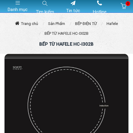
0
Danh mục
Tin tức
Tìm kiếm
Hotline
Hiện chưa có sản phẩm nào trong giỏ hàng của bạn
Trang chủ
Sản Phẩm
BẾP ĐIỆN TỪ
Hafele
BẾP TỪ HAFELE HC-I302B
BẾP TỪ HAFELE HC-I302B