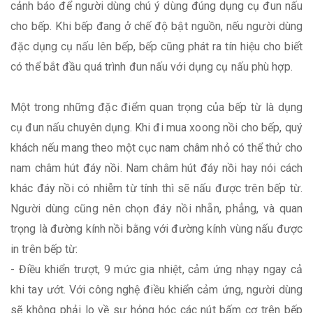
cảnh báo để người dùng chú ý dùng đúng dụng cụ đun nấu
cho bếp. Khi bếp đang ở chế độ bật nguồn, nếu người dùng
đặc dụng cụ nấu lên bếp, bếp cũng phát ra tín hiệu cho biết
có thể bắt đầu quá trình đun nấu với dụng cụ nấu phù hợp.
Một trong những đặc điểm quan trọng của bếp từ là dụng
cụ đun nấu chuyên dụng. Khi đi mua xoong nồi cho bếp, quý
khách nếu mang theo một cục nam châm nhỏ có thể thử cho
nam châm hút đáy nồi. Nam châm hút đáy nồi hay nói cách
khác đáy nồi có nhiễm từ tính thì sẽ nấu được trên bếp từ.
Người dùng cũng nên chọn đáy nồi nhẵn, phẳng, và quan
trọng là đường kính nồi bằng với đường kính vùng nấu được
in trên bếp từ:
- Điều khiển trượt, 9 mức gia nhiệt, cảm ứng nhạy ngay cả
khi tay ướt. Với công nghệ điều khiển cảm ứng, người dùng
sẽ không phải lo về sự hỏng hóc các nút bấm cơ trên bếp