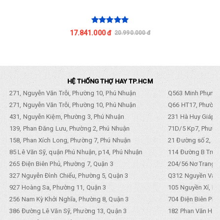
17.841.000 đ
20.990.000 đ
HỆ THỐNG THỢ HAY TP.HCM
271, Nguyễn Văn Trỗi, Phường 10, Phú Nhuận
Q563 Minh Phụng,
271, Nguyễn Văn Trỗi, Phường 10, Phú Nhuận
Q66 HT17, Phường
431, Nguyễn Kiệm, Phường 3, Phú Nhuận
231 Hà Huy Giáp, 
139, Phan Đăng Lưu, Phường 2, Phú Nhuận
71D/5 Kp7, Phường
158, Phan Xích Long, Phường 7, Phú Nhuận
21 Đường số 2, KP
85 Lê Văn Sỹ, quận Phú Nhuận, p14, Phú Nhuận
114 Đường B Trưng
265 Điện Biên Phủ, Phường 7, Quận 3
204/56 Nơ Trang L
327 Nguyễn Đình Chiểu, Phường 5, Quận 3
Q312 Nguyền Văn 
927 Hoàng Sa, Phường 11, Quận 3
105 Nguyền Xí, Ph
256 Nam Kỳ Khởi Nghĩa, Phường 8, Quận 3
704 Điện Biên Phũ 
386 Đường Lê Văn Sỹ, Phường 13, Quận 3
182 Phan Văn Hân,