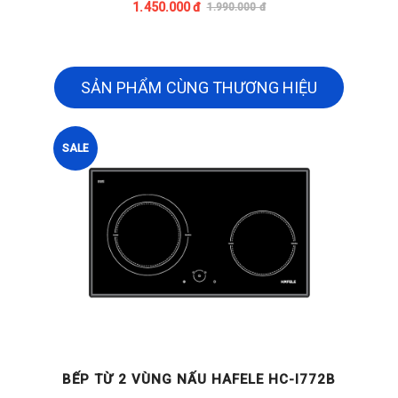
1.450.000 đ
1.990.000 đ
SẢN PHẨM CÙNG THƯƠNG HIỆU
SALE
BẾP TỪ 2 VÙNG NẤU HAFELE HC-I772B