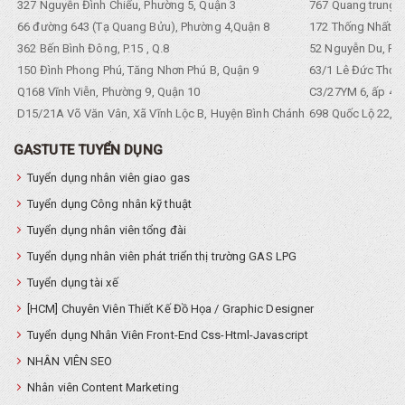
327 Nguyễn Đình Chiểu, Phường 5, Quận 3
767 Quang trung, 
66 đường 643 (Tạ Quang Bửu), Phường 4,Quận 8
172 Thống Nhất. P
362 Bến Bình Đông, P.15 , Q.8
52 Nguyễn Du, Ph
150 Đình Phong Phú, Tăng Nhơn Phú B, Quận 9
63/1 Lê Đức Thọ, 
Q168 Vĩnh Viễn, Phường 9, Quận 10
C3/27YM 6, ấp 4, 
D15/21A Võ Văn Vân, Xã Vĩnh Lộc B, Huyện Bình Chánh
698 Quốc Lộ 22, Tổ
GASTUTE TUYỂN DỤNG
Tuyển dụng nhân viên giao gas
Tuyển dụng Công nhân kỹ thuật
Tuyển dụng nhân viên tổng đài
Tuyển dụng nhân viên phát triển thị trường GAS LPG
Tuyển dụng tài xế
[HCM] Chuyên Viên Thiết Kế Đồ Họa / Graphic Designer
Tuyển dụng Nhân Viên Front-End Css-Html-Javascript
NHÂN VIÊN SEO
Nhân viên Content Marketing