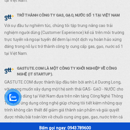
tại Việt Nam.
TRỞ THÀNH CÔNG TY GAS, GẠO, NƯỚC SỐ 1 TẠI VIỆT NAM
Với sự đầu tư nghiêm túc, chúng tôi tập trung nâng cao trải
nghiệm người dùng (Customer Experience) kể cả trên môi trường
trực tuyến và ngoại tuyến để đem lại một dịch vụ hoàn hảo xứng
đáng trong nỗ lực trở thành công ty cung cấp gas, gạo, nước số 1
tại Việt Nam.
GASTUTE.COM LÀ MỘT CÔNG TY KHỞI NGHIỆP VỀ CÔNG
NGHỆ (IT STARTUP).
GASTUTE.COM được thành lập đầu tiên bởi anh Lê Dương Long,
với mong muốn xây dựng một hệ sinh thái GAS- GẠO - NƯỚC cho
hàng tiêu dùng tại Việt Nam đựa trên nền tảng Công Nghệ Thông
Tin. Việc ứng dụng công nghệ giúp chúng tôi tiết kiệm những quy
trình không cần thiết để giảm giá thành sản phẩm và giải quyết
được nhiều bài toán lớn về chuỗi cung ứng gas, gạo, nước trên cả
nước.
Bấm gọi ngay: 0943789600