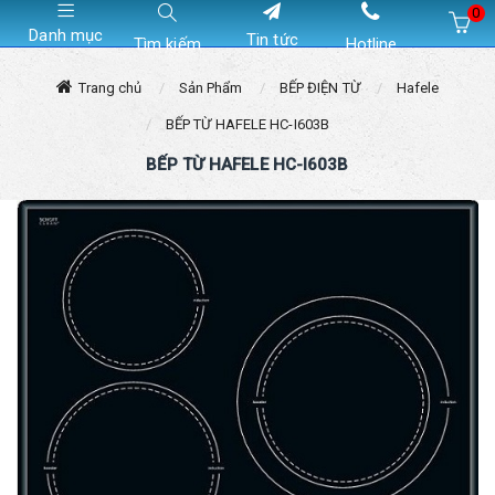
0
Danh mục
Tin tức
Tìm kiếm
Hotline
Hiện chưa có sản phẩm nào trong giỏ hàng của bạn
Trang chủ
Sản Phẩm
BẾP ĐIỆN TỪ
Hafele
BẾP TỪ HAFELE HC-I603B
BẾP TỪ HAFELE HC-I603B