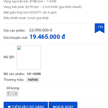
Vùng sau bên trái: Ø180 mm – 1.4 KW
Vùng bên phải: Ø270 mm – 2.3/3.0 KW (gia nhiệt nhanh)
Mặt gốm thủy tinh SCHOTT, vát 4 cạnh
Điều khiển trượt, 9 mức gia nhiệt
- 15%
22.990.000 đ
Giá sản phẩm:
19.465.000 đ
Giá khuyến mãi:
Mã QR:
Mã sản phẩm:
HC-I603B
Thương hiệu:
Hafele
Số lượng
THÊM VÀO GIỎ HÀNG
MUA NGAY