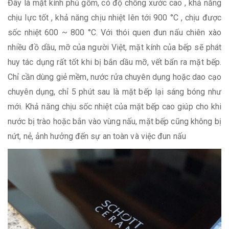
Đây là mặt kính phủ gốm, có độ chống xước cao , khả năng
chịu lực tốt , khả năng chịu nhiệt lên tới 900 °C , chịu được
sốc nhiệt 600 ~ 800 °C. Với thói quen đun nấu chiên xào
nhiều đồ dầu, mỡ của người Việt, mặt kính của bếp sẽ phát
huy tác dụng rất tốt khi bị bắn dầu mỡ, vết bẩn ra mặt bếp.
Chỉ cần dùng giẻ mềm, nước rửa chuyên dụng hoặc dao cạo
chuyên dụng, chỉ 5 phút sau là mặt bếp lại sáng bóng như
mới. Khả năng chịu sốc nhiệt của mặt bếp cao giúp cho khi
nước bị trào hoặc bắn vào vùng nấu, mặt bếp cũng không bị
nứt, nẻ, ảnh hưởng đến sự an toàn và việc đun nấu