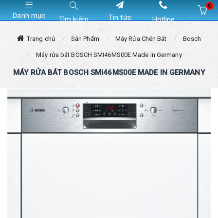
0
Danh mục
Tin tức
Tìm kiếm
Hotline
Hiện chưa có sản phẩm nào trong giỏ hàng của bạn
Trang chủ
Sản Phẩm
Máy Rửa Chén Bát
Bosch
Máy rửa bát BOSCH SMI46MS00E Made in Germany
MÁY RỬA BÁT BOSCH SMI46MS00E MADE IN GERMANY