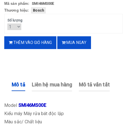
Mã sản phẩm:
SMI46MS00E
Thương hiệu:
Bosch
Số lượng
THÊM VÀO GIỎ HÀNG
MUA NGAY
Mô tả
Liên hệ mua hàng
Mô tả vắn tắt
Model
SMI46MS00E
Kiểu máy
Máy rửa bát độc lập
Màu sắc/ Chất liệu