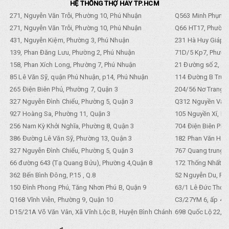
HỆ THỐNG THỢ HAY TP.HCM
271, Nguyễn Văn Trỗi, Phường 10, Phú Nhuận
Q563 Minh Phụng,
271, Nguyễn Văn Trỗi, Phường 10, Phú Nhuận
Q66 HT17, Phường
431, Nguyễn Kiệm, Phường 3, Phú Nhuận
231 Hà Huy Giáp, 
139, Phan Đăng Lưu, Phường 2, Phú Nhuận
71D/5 Kp7, Phường
158, Phan Xích Long, Phường 7, Phú Nhuận
21 Đường số 2, KP
85 Lê Văn Sỹ, quận Phú Nhuận, p14, Phú Nhuận
114 Đường B Trưng
265 Điện Biên Phủ, Phường 7, Quận 3
204/56 Nơ Trang L
327 Nguyễn Đình Chiểu, Phường 5, Quận 3
Q312 Nguyền Văn 
927 Hoàng Sa, Phường 11, Quận 3
105 Nguyền Xí, Ph
256 Nam Kỳ Khởi Nghĩa, Phường 8, Quận 3
704 Điện Biên Phũ 
386 Đường Lê Văn Sỹ, Phường 13, Quận 3
182 Phan Văn Hân,
327 Nguyễn Đình Chiểu, Phường 5, Quận 3
767 Quang trung, 
66 đường 643 (Tạ Quang Bửu), Phường 4,Quận 8
172 Thống Nhất. P
362 Bến Bình Đông, P.15 , Q.8
52 Nguyễn Du, Ph
150 Đình Phong Phú, Tăng Nhơn Phú B, Quận 9
63/1 Lê Đức Thọ, 
Q168 Vĩnh Viễn, Phường 9, Quận 10
C3/27YM 6, ấp 4, 
D15/21A Võ Văn Vân, Xã Vĩnh Lộc B, Huyện Bình Chánh
698 Quốc Lộ 22, Tổ