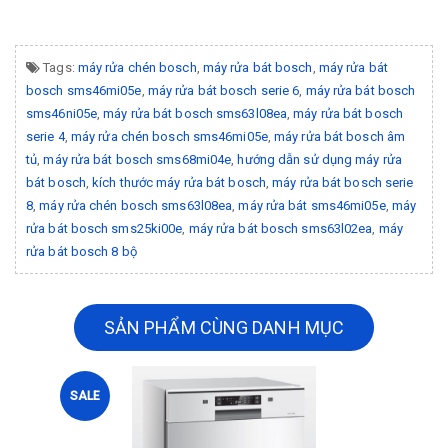
Tags:
máy rửa chén bosch
,
máy rửa bát bosch
,
máy rửa bát
bosch sms46mi05e
,
máy rửa bát bosch serie 6
,
máy rửa bát bosch
sms46ni05e
,
máy rửa bát bosch sms63l08ea
,
máy rửa bát bosch
serie 4
,
máy rửa chén bosch sms46mi05e
,
máy rửa bát bosch âm
tủ
,
máy rửa bát bosch sms68mi04e
,
hướng dẫn sử dụng máy rửa
bát bosch
,
kích thước máy rửa bát bosch
,
máy rửa bát bosch serie
8
,
máy rửa chén bosch sms63l08ea
,
máy rửa bát sms46mi05e
,
máy
rửa bát bosch sms25ki00e
,
máy rửa bát bosch sms63l02ea
,
máy
rửa bát bosch 8 bộ
SẢN PHẨM CÙNG DANH MỤC
SALE