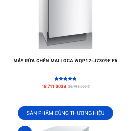
MÁY RỬA CHÉN MALLOCA WQP12-J7309E E5
M
18.711.000 đ
26.788.000 đ
SẢN PHẨM CÙNG THƯƠNG HIỆU