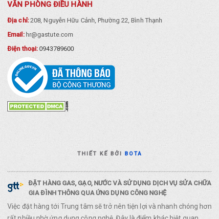
VĂN PHÒNG ĐIỀU HÀNH
Địa chỉ:
208, Nguyễn Hữu Cảnh, Phường 22, Bình Thạnh
Email:
hr@gastute.com
Điện thoại:
0943789600
THIẾT KẾ BỞI
BOTA
ĐẶT HÀNG GAS, GẠO, NƯỚC VÀ SỬ DỤNG DỊCH VỤ SỬA CHỮA
GIA ĐÌNH THÔNG QUA ỨNG DỤNG CÔNG NGHỆ
Việc đặt hàng tới Trung tâm sẽ trở nên tiện lợi và nhanh chóng hơn
rất nhiều nhờ ứng dụng công nghệ. Đây là điểm khác biệt quan