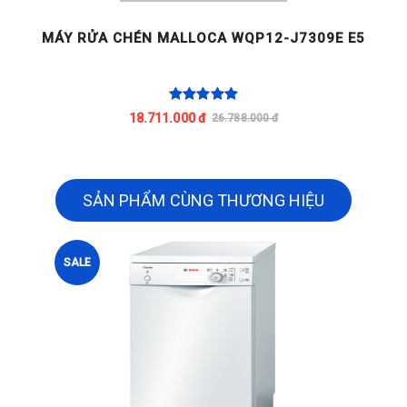
MÁY RỬA CHÉN MALLOCA WQP12-J7309E E5
M
18.711.000 đ
26.788.000 đ
SẢN PHẨM CÙNG THƯƠNG HIỆU
SALE