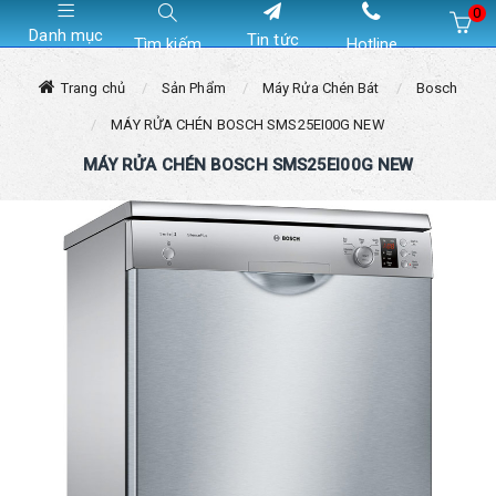
0
Danh mục
Tin tức
Tìm kiếm
Hotline
Hiện chưa có sản phẩm nào trong giỏ hàng của bạn
Trang chủ
Sản Phẩm
Máy Rửa Chén Bát
Bosch
MÁY RỬA CHÉN BOSCH SMS25EI00G NEW
MÁY RỬA CHÉN BOSCH SMS25EI00G NEW