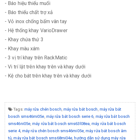
- Báo hiệu thiếu muối
- Báo thiếu chất trợ xả
- Vỏ inox chống bấm vân tay
- Hệ thống khay VarioDrawer
- Khay chứa thứ 3
- Khay màu xám
- 3 vị trí khay trên RackMatic
- Vi trí lật trên khay trên và khay dưới
- Kệ cho bát trên khay trên và khay dưới
Tags:
máy rửa chén bosch
,
máy rửa bát bosch
,
máy rửa bát
bosch sms46mi05e
,
máy rửa bát bosch serie 6
,
máy rửa bát bosch
sms46ni05e
,
máy rửa bát bosch sms63l08ea
,
máy rửa bát bosch
serie 4
,
máy rửa chén bosch sms46mi05e
,
máy rửa bát bosch âm
tủ
,
máy rửa bát bosch sms68mi04e
,
hướng dẫn sử dụng máy rửa