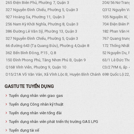
265 Điện Biên Phủ, Phường 7, Quận 3
204/56 Nơ Trang L
327 Nguyễn Đình Chiểu, Phường 5, Quận 3
Q312 Nguyền Văn 
927 Hoàng Sa, Phường 11, Quận 3
105 Nguyền Xí, Ph
256 Nam Kỳ Khởi Nghĩa, Phường 8, Quận 3
704 Điện Biên Phũ 
386 Đường Lê Văn Sỹ, Phường 13, Quận 3
182 Phan Văn Hân,
327 Nguyễn Đình Chiểu, Phường 5, Quận 3
767 Quang trung, 
66 đường 643 (Tạ Quang Bửu), Phường 4,Quận 8
172 Thống Nhất. P
362 Bến Bình Đông, P.15 , Q.8
52 Nguyễn Du, Ph
150 Đình Phong Phú, Tăng Nhơn Phú B, Quận 9
63/1 Lê Đức Thọ, 
Q168 Vĩnh Viễn, Phường 9, Quận 10
C3/27YM 6, ấp 4, 
D15/21A Võ Văn Vân, Xã Vĩnh Lộc B, Huyện Bình Chánh
698 Quốc Lộ 22, Tổ
GASTUTE TUYỂN DỤNG
Tuyển dụng nhân viên giao gas
Tuyển dụng Công nhân kỹ thuật
Tuyển dụng nhân viên tổng đài
Tuyển dụng nhân viên phát triển thị trường GAS LPG
Tuyển dụng tài xế