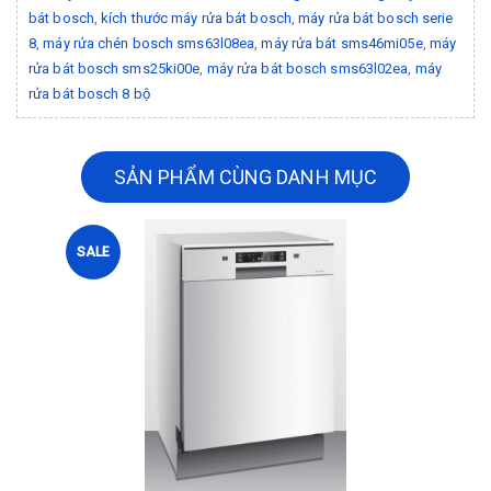
bát bosch
,
kích thước máy rửa bát bosch
,
máy rửa bát bosch serie
8
,
máy rửa chén bosch sms63l08ea
,
máy rửa bát sms46mi05e
,
máy
rửa bát bosch sms25ki00e
,
máy rửa bát bosch sms63l02ea
,
máy
rửa bát bosch 8 bộ
SẢN PHẨM CÙNG DANH MỤC
SALE