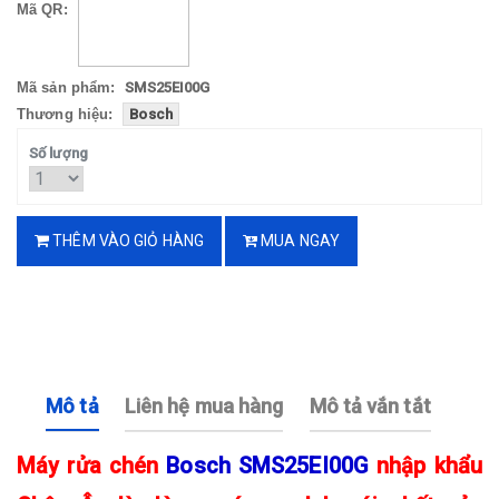
Mã QR:
Mã sản phẩm:
SMS25EI00G
Thương hiệu:
Bosch
Số lượng
THÊM VÀO GIỎ HÀNG
MUA NGAY
Mô tả
Liên hệ mua hàng
Mô tả vắn tắt
Máy rửa chén
Bosch SMS25EI00G
nhập khẩu