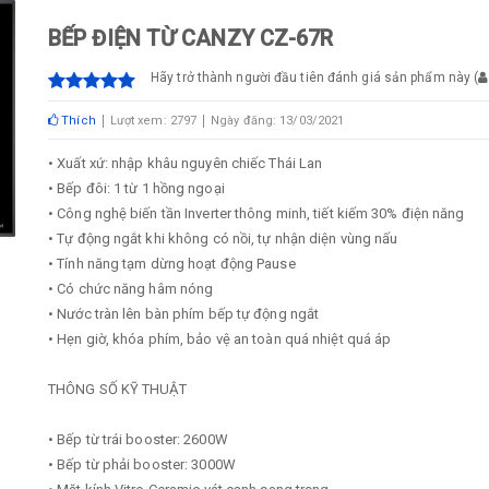
BẾP ĐIỆN TỪ CANZY CZ-67R
Hãy trở thành người đầu tiên đánh giá sản phẩm này
(
Thích
Lượt xem: 2797
Ngày đăng: 13/03/2021
• Xuất xứ: nhập khâu nguyên chiếc Thái Lan
• Bếp đôi: 1 từ 1 hồng ngoại
• Công nghệ biến tần Inverter thông minh, tiết kiếm 30% điện năng
• Tự động ngắt khi không có nồi, tự nhận diện vùng nấu
• Tính năng tạm dừng hoạt động Pause
• Có chức năng hâm nóng
• Nước tràn lên bàn phím bếp tự động ngắt
• Hẹn giờ, khóa phím, bảo vệ an toàn quá nhiệt quá áp
THÔNG SỐ KỸ THUẬT
• Bếp từ trái booster: 2600W
• Bếp từ phải booster: 3000W