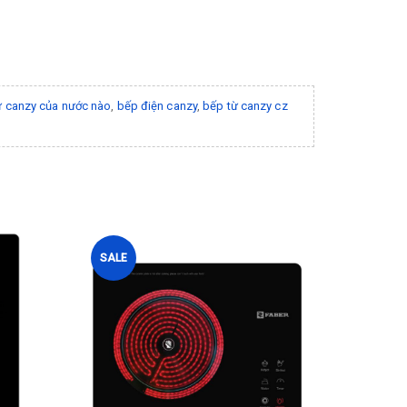
ừ canzy của nước nào
,
bếp điện canzy
,
bếp từ canzy cz
SALE
SALE