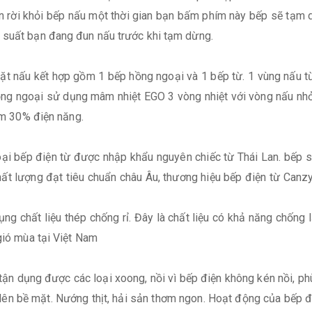
n rời khỏi bếp nấu một thời gian bạn bấm phím này bếp sẽ tạm dừ
 suất bạn đang đun nấu trước khi tạm dừng.
ặt nấu kết hợp gồm 1 bếp hồng ngoại và 1 bếp từ. 1 vùng nấu từ
ồng ngoại sử dụng mâm nhiệt EGO 3 vòng nhiệt với vòng nấu nh
iếm 30% điện năng.
ại bếp điện từ được nhập khẩu nguyên chiếc từ Thái Lan. bếp sử
hất lượng đạt tiêu chuẩn châu Âu, thương hiệu bếp điện từ Canz
ng chất liệu thép chống rỉ. Đây là chất liệu có khả năng chống lạ
gió mùa tại Việt Nam
tận dụng được các loại xoong, nồi vì bếp điện không kén nồi, ph
ên bề mặt. Nướng thịt, hải sản thơm ngon. Hoạt động của bếp điệ