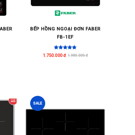
FABER
BẾP HỒNG NGOẠI ĐƠN FABER
BẾP H
FB-1EF
1.750.000 đ
1
1.980.000 đ
SALE
SALE