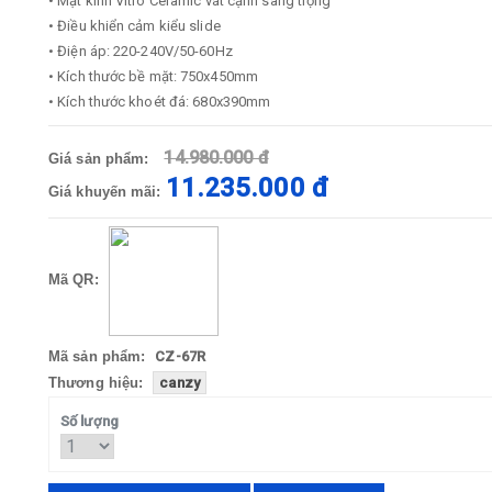
• Mặt kính Vitro Ceramic vát cạnh sang trọng
• Điều khiển cảm kiểu slide
• Điện áp: 220-240V/50-60Hz
• Kích thước bề mặt: 750x450mm
• Kích thước khoét đá: 680x390mm
14.980.000 đ
Giá sản phẩm:
11.235.000 đ
Giá khuyến mãi:
Mã QR:
Mã sản phẩm:
CZ-67R
Thương hiệu:
canzy
Số lượng