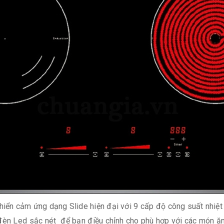
hiển cảm ứng dạng Slide hiện đại với 9 cấp độ công suất nhiệt
a đèn Led sắc nét để bạn điều chỉnh cho phù hợp với các món ă