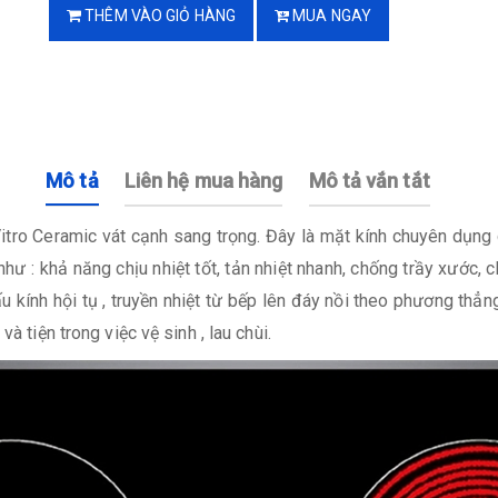
THÊM VÀO GIỎ HÀNG
MUA NGAY
Mô tả
Liên hệ mua hàng
Mô tả vắn tắt
tro Ceramic vát cạnh sang trọng. Đây là mặt kính chuyên dụng d
như : khả năng chịu nhiệt tốt, tản nhiệt nhanh, chống trầy xước, c
ấu kính hội tụ , truyền nhiệt từ bếp lên đáy nồi theo phương thẳn
à tiện trong việc vệ sinh , lau chùi.