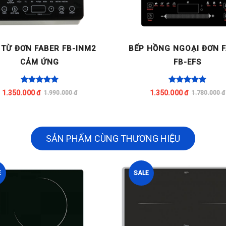
 TỪ ĐƠN FABER FB-INM2
BẾP HỒNG NGOẠI ĐƠN 
CẢM ỨNG
FB-EFS
1.350.000 đ
1.350.000 đ
1.990.000 đ
1.780.000 đ
SẢN PHẨM CÙNG THƯƠNG HIỆU
E
SALE