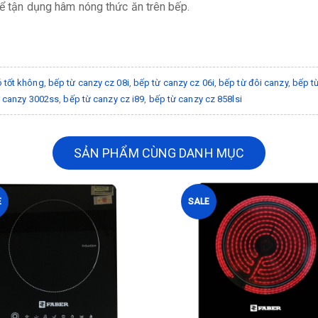
hể tận dụng hâm nóng thức ăn trên bếp.
ó tốt không
,
bếp từ canzy cz 08i
,
bếp từ canzy cz 06i
,
bếp từ đôi canzy
,
bếp t
 canzy 3002ss
,
bếp từ canzy cz i89
,
bếp từ canzy cz 858lsi
SẢN PHẨM CÙNG DANH MỤC
E
SALE