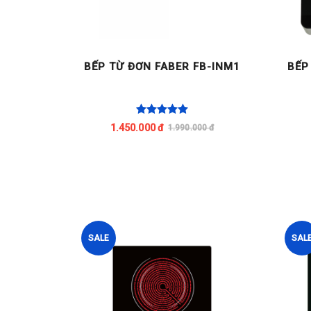
N OSAKO
BẾP TỪ ĐƠN FABER FB-INM1
BẾP
(KHÔNG
1.450.000 đ
0 đ
1.990.000 đ
SALE
SAL