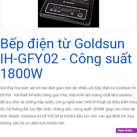
Bếp điện từ Goldsun
IH-GFY02 - Công suất
1800W
Giờ đây mọi việc sẽ trở nên đơn giản hơn rất nhiều với bếp điện từ Goldsun IH-
GFY02. Với thiết kế kiểu dáng gọn nhẹ, mặt kính làm bằng chất liệu ceramic
dễ lau chùi và chống trầy xước, công nghệ màn hình kĩ thuật số điều kiển màu
3D, hệ thống đối lưu đặc biệt, chống sốc, công suất 1450W giúp các món ăn
chín nhanh, Goldsun IH-GFY02 sẽ là trợ thủ đắc lực cho các gia đình trẻ, hay
những căn hộ có diện tích khiêm tốn.
Xem thêm...