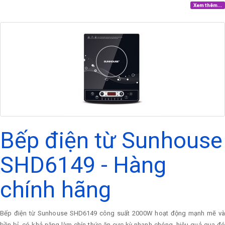
Xem thêm...
Bếp điện từ Sunhouse
SHD6149 - Hàng
chính hãng
Bếp điện từ Sunhouse SHD6149 công suất 2000W hoạt động mạnh mẽ và
bền bỉ, có khả năng làm chín thức ăn cực kỳ nhanh chóng, hiệu quả qua đó