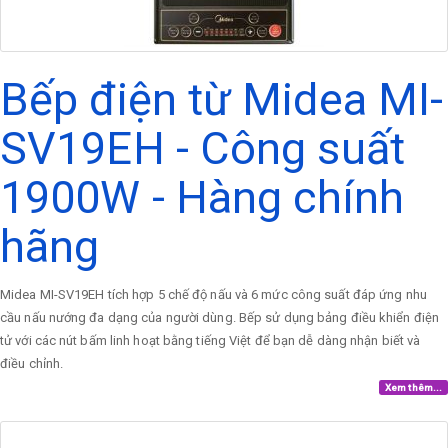
Bếp điện từ Midea MI-
SV19EH - Công suất
1900W - Hàng chính
hãng
Midea MI-SV19EH tích hợp 5 chế độ nấu và 6 mức công suất đáp ứng nhu
cầu nấu nướng đa dạng của người dùng. Bếp sử dụng bảng điều khiển điện
tử với các nút bấm linh hoạt bằng tiếng Việt để bạn dễ dàng nhận biết và
điều chỉnh.
Xem thêm...