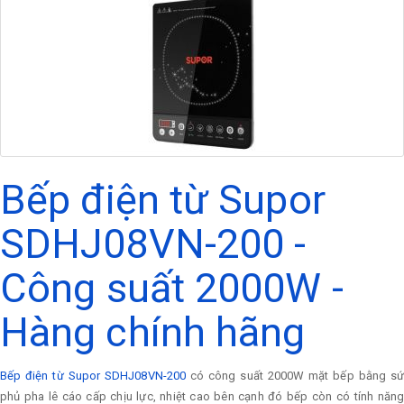
Bếp điện từ Supor
SDHJ08VN-200 -
Công suất 2000W -
Hàng chính hãng
Bếp điện từ Supor SDHJ08VN-200
có công suất 2000W mặt bếp bằng s
phủ pha lê cáo cấp chịu lực, nhiệt cao bên cạnh đó bếp còn có tính năng