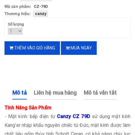
Mã sản phẩm:
CZ-79D
Thương hiệu:
canzy
Số lượng
THÊM VÀO GIỎ HÀNG
MUA NGAY
Mô tả
Liên hệ mua hàng
Mô tả vắn tắt
Tính Năng Sản Phẩm
- Mặt kính: bếp điện từ
Canzy CZ 79D
sử dụng mặt kính
Kang'er nhập khẩu nguyên chiếc từ Đức, mặt kính được làm
chất liệu gốm thủy tinh Schott Ceran, có khả năng chịu lực