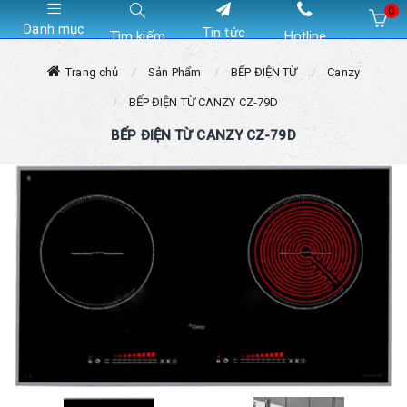
0
Danh mục
Tin tức
Tìm kiếm
Hotline
Hiện chưa có sản phẩm nào trong giỏ hàng của bạn
Trang chủ
Sản Phẩm
BẾP ĐIỆN TỪ
Canzy
BẾP ĐIỆN TỪ CANZY CZ-79D
BẾP ĐIỆN TỪ CANZY CZ-79D