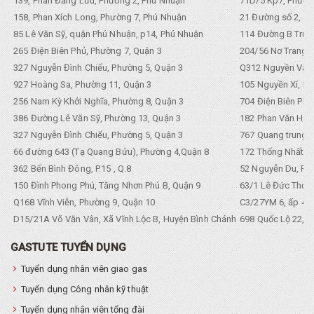
139, Phan Đăng Lưu, Phường 2, Phú Nhuận
71D/5 Kp7, Phường
158, Phan Xích Long, Phường 7, Phú Nhuận
21 Đường số 2, KP
85 Lê Văn Sỹ, quận Phú Nhuận, p14, Phú Nhuận
114 Đường B Trưng
265 Điện Biên Phủ, Phường 7, Quận 3
204/56 Nơ Trang L
327 Nguyễn Đình Chiểu, Phường 5, Quận 3
Q312 Nguyền Văn 
927 Hoàng Sa, Phường 11, Quận 3
105 Nguyền Xí, Ph
256 Nam Kỳ Khởi Nghĩa, Phường 8, Quận 3
704 Điện Biên Phũ 
386 Đường Lê Văn Sỹ, Phường 13, Quận 3
182 Phan Văn Hân,
327 Nguyễn Đình Chiểu, Phường 5, Quận 3
767 Quang trung, 
66 đường 643 (Tạ Quang Bửu), Phường 4,Quận 8
172 Thống Nhất. P
362 Bến Bình Đông, P.15 , Q.8
52 Nguyễn Du, Ph
150 Đình Phong Phú, Tăng Nhơn Phú B, Quận 9
63/1 Lê Đức Thọ, 
Q168 Vĩnh Viễn, Phường 9, Quận 10
C3/27YM 6, ấp 4, 
D15/21A Võ Văn Vân, Xã Vĩnh Lộc B, Huyện Bình Chánh
698 Quốc Lộ 22, Tổ
GASTUTE TUYỂN DỤNG
Tuyển dụng nhân viên giao gas
Tuyển dụng Công nhân kỹ thuật
Tuyển dụng nhân viên tổng đài