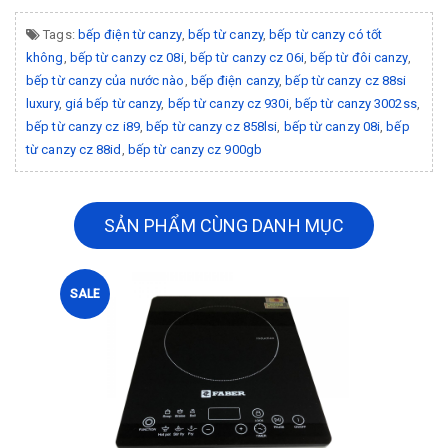
Tags:
bếp điện từ canzy
,
bếp từ canzy
,
bếp từ canzy có tốt
không
,
bếp từ canzy cz 08i
,
bếp từ canzy cz 06i
,
bếp từ đôi canzy
,
bếp từ canzy của nước nào
,
bếp điện canzy
,
bếp từ canzy cz 88si
luxury
,
giá bếp từ canzy
,
bếp từ canzy cz 930i
,
bếp từ canzy 3002ss
,
bếp từ canzy cz i89
,
bếp từ canzy cz 858lsi
,
bếp từ canzy 08i
,
bếp
từ canzy cz 88id
,
bếp từ canzy cz 900gb
SẢN PHẨM CÙNG DANH MỤC
SALE