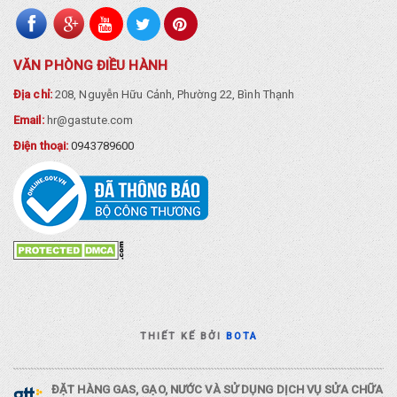
VĂN PHÒNG ĐIỀU HÀNH
Địa chỉ:
208, Nguyễn Hữu Cảnh, Phường 22, Bình Thạnh
Email:
hr@gastute.com
Điện thoại:
0943789600
THIẾT KẾ BỞI
BOTA
ĐẶT HÀNG GAS, GẠO, NƯỚC VÀ SỬ DỤNG DỊCH VỤ SỬA CHỮA