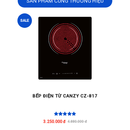
SẢN PHẨM CÙNG THƯƠNG HIỆU
SALE
BẾP ĐIỆN TỪ CANZY CZ-817
3.250.000 đ
4.880.000 đ