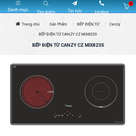
0
Danh mục
Tin tức
Tìm kiếm
Hotline
Hiện chưa có sản phẩm nào trong giỏ hàng của bạn
Trang chủ
Sản Phẩm
BẾP ĐIỆN TỪ
Canzy
BẾP ĐIỆN TỪ CANZY CZ MIX823S
BẾP ĐIỆN TỪ CANZY CZ MIX823S