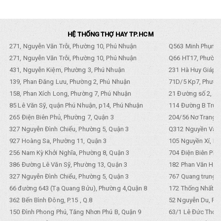
HỆ THỐNG THỢ HAY TP.HCM
271, Nguyễn Văn Trỗi, Phường 10, Phú Nhuận
Q563 Minh Phụng,
271, Nguyễn Văn Trỗi, Phường 10, Phú Nhuận
Q66 HT17, Phường
431, Nguyễn Kiệm, Phường 3, Phú Nhuận
231 Hà Huy Giáp, 
139, Phan Đăng Lưu, Phường 2, Phú Nhuận
71D/5 Kp7, Phường
158, Phan Xích Long, Phường 7, Phú Nhuận
21 Đường số 2, KP
85 Lê Văn Sỹ, quận Phú Nhuận, p14, Phú Nhuận
114 Đường B Trưng
265 Điện Biên Phủ, Phường 7, Quận 3
204/56 Nơ Trang L
327 Nguyễn Đình Chiểu, Phường 5, Quận 3
Q312 Nguyền Văn 
927 Hoàng Sa, Phường 11, Quận 3
105 Nguyền Xí, Ph
256 Nam Kỳ Khởi Nghĩa, Phường 8, Quận 3
704 Điện Biên Phũ 
386 Đường Lê Văn Sỹ, Phường 13, Quận 3
182 Phan Văn Hân,
327 Nguyễn Đình Chiểu, Phường 5, Quận 3
767 Quang trung, 
66 đường 643 (Tạ Quang Bửu), Phường 4,Quận 8
172 Thống Nhất. P
362 Bến Bình Đông, P.15 , Q.8
52 Nguyễn Du, Ph
150 Đình Phong Phú, Tăng Nhơn Phú B, Quận 9
63/1 Lê Đức Thọ, 