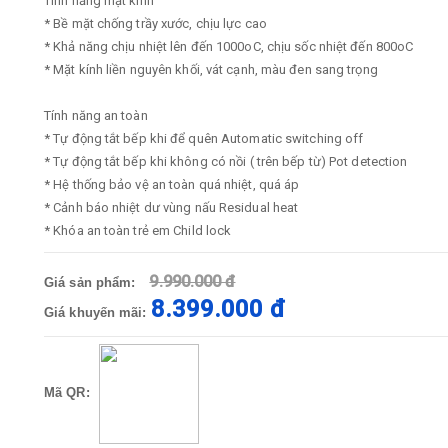
Tính năng mặt kính
* Bề mặt chống trầy xước, chịu lực cao
* Khả năng chịu nhiệt lên đến 1000oC, chịu sốc nhiệt đến 800oC
* Mặt kính liền nguyên khối, vát cạnh, màu đen sang trọng
Tính năng an toàn
* Tự động tắt bếp khi để quên Automatic switching off
* Tự động tắt bếp khi không có nồi ( trên bếp từ) Pot detection
* Hệ thống bảo vệ an toàn quá nhiệt, quá áp
* Cảnh báo nhiệt dư vùng nấu Residual heat
* Khóa an toàn trẻ em Child lock
9.990.000 đ
Giá sản phẩm:
8.399.000 đ
Giá khuyến mãi:
Mã QR: