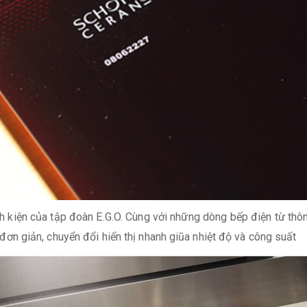
h kiện của tập đoàn E.G.O. Cùng với những dòng bếp điện từ thôn
 giản, chuyển đổi hiển thị nhanh giũa nhiệt độ và công suất