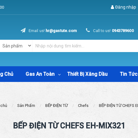
Đăng nhập
00
Email us!
hr@gastute.com
Call to us!
0943789600
ng Chủ
Gas An Toàn
Thiết Bị Xăng Dầu
Tin Tức
 chủ
Sản Phẩm
BẾP ĐIỆN TỪ
Chefs
BẾP ĐIỆN TỪ CHEFS 
BẾP ĐIỆN TỪ CHEFS EH-MIX321