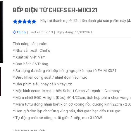
BẾP ĐIỆN TỪ CHEFS EH-MIX321
Hãy trở thành người đầu tiên đánh giá sản phẩm này
(
Thích
Lượt xem: 2513
Ngày đăng: 16/03/2021
Tính năng sản phẩm
* Nhà sản xuất: Chef's
* Xuất xứ: Việt Nam
* Bảo hành 36 Tháng
* Sử dụng đa năng với bếp hồng ngoại kết hợp từ EH-MIX321
* Điều khiển công suất / nhiệt độ nhiều mức
* Bàn phím siêu nhạy cả khi tay ướt
* Mặt kính ceramic chịu nhiệt Schott Ceran vát cạnh – Germany
* Mâm nhiệt EGO Hi-light (Đức), Ø14/22cm, tích hợp phím chọn vòng 
* Mâm từ tự động nhận biết kích cỡ xoong nồi, đường kính 22cm / 2
* Hẹn giờ độc lập cho từng vùng nấu, thời gian hẹn đến 8.00 giờ
* Tự động chia sẻ công suất giữa 2 bếp, max 3400W