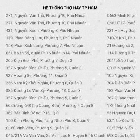
HỆ THỐNG THỢ HAY TP.HCM
271, Nguyễn Văn Trỗi, Phường 10, Phú Nhuận
Q563 Minh Phụng,
271, Nguyễn Văn Trỗi, Phường 10, Phú Nhuận
Q66 HT17, Phường
431, Nguyễn Kiệm, Phường 3, Phú Nhuận
231 Hà Huy Giáp, 
139, Phan Đăng Lưu, Phường 2, Phú Nhuận
71D/5 Kp7, Phường
158, Phan Xích Long, Phường 7, Phú Nhuận
21 Đường số 2, KP
85 Lê Văn Sỹ, quận Phú Nhuận, p14, Phú Nhuận
114 Đường B Trưng
265 Điện Biên Phủ, Phường 7, Quận 3
204/56 Nơ Trang L
327 Nguyễn Đình Chiểu, Phường 5, Quận 3
Q312 Nguyền Văn 
927 Hoàng Sa, Phường 11, Quận 3
105 Nguyền Xí, Ph
256 Nam Kỳ Khởi Nghĩa, Phường 8, Quận 3
704 Điện Biên Phũ 
386 Đường Lê Văn Sỹ, Phường 13, Quận 3
182 Phan Văn Hân,
327 Nguyễn Đình Chiểu, Phường 5, Quận 3
767 Quang trung, 
66 đường 643 (Tạ Quang Bửu), Phường 4,Quận 8
172 Thống Nhất. P
362 Bến Bình Đông, P.15 , Q.8
52 Nguyễn Du, Ph
150 Đình Phong Phú, Tăng Nhơn Phú B, Quận 9
63/1 Lê Đức Thọ, 
Q168 Vĩnh Viễn, Phường 9, Quận 10
C3/27YM 6, ấp 4, 
D15/21A Võ Văn Vân, Xã Vĩnh Lộc B, Huyện Bình Chánh
698 Quốc Lộ 22, Tổ