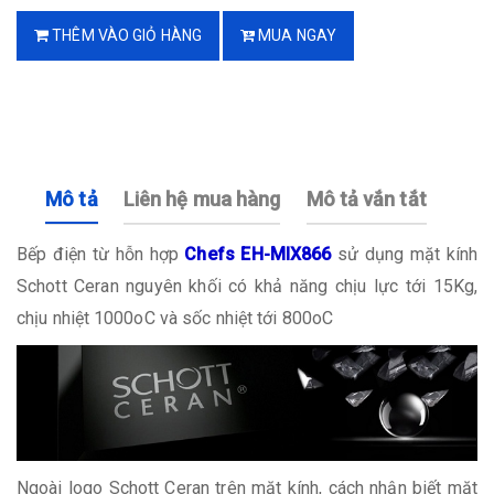
THÊM VÀO GIỎ HÀNG
MUA NGAY
Mô tả
Liên hệ mua hàng
Mô tả vắn tắt
Bếp điện từ hỗn hợp
Chefs EH-MIX866
sử dụng mặt kính
Schott Ceran nguyên khối có khả năng chịu lực tới 15Kg,
chịu nhiệt 1000oC và sốc nhiệt tới 800oC
Ngoài logo Schott Ceran trên mặt kính, cách nhận biết mặt