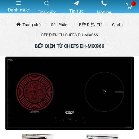
0
Danh mục
Tin tức
Tìm kiếm
Hotline
Hiện chưa có sản phẩm nào trong giỏ hàng của bạn
Trang chủ
Sản Phẩm
BẾP ĐIỆN TỪ
Chefs
BẾP ĐIỆN TỪ CHEFS EH-MIX866
BẾP ĐIỆN TỪ CHEFS EH-MIX866