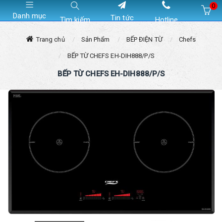
0
Danh mục
Tin tức
Tìm kiếm
Hotline
Hiện chưa có sản phẩm nào trong giỏ hàng của bạn
Trang chủ
Sản Phẩm
BẾP ĐIỆN TỪ
Chefs
BẾP TỪ CHEFS EH-DIH888/P/S
BẾP TỪ CHEFS EH-DIH888/P/S