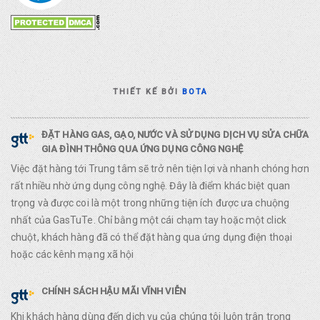
THIẾT KẾ BỞI
BOTA
ĐẶT HÀNG GAS, GẠO, NƯỚC VÀ SỬ DỤNG DỊCH VỤ SỬA CHỮA
GIA ĐÌNH THÔNG QUA ỨNG DỤNG CÔNG NGHỆ
Việc đặt hàng tới Trung tâm sẽ trở nên tiện lợi và nhanh chóng hơn
rất nhiều nhờ ứng dụng công nghệ. Đây là điểm khác biệt quan
trọng và được coi là một trong những tiện ích được ưa chuộng
nhất của GasTuTe. Chỉ bằng một cái chạm tay hoặc một click
chuột, khách hàng đã có thể đặt hàng qua ứng dụng điện thoại
hoặc các kênh mạng xã hội
CHÍNH SÁCH HẬU MÃI VĨNH VIỄN
Khi khách hàng dùng đến dịch vụ của chúng tôi luôn trân trọng