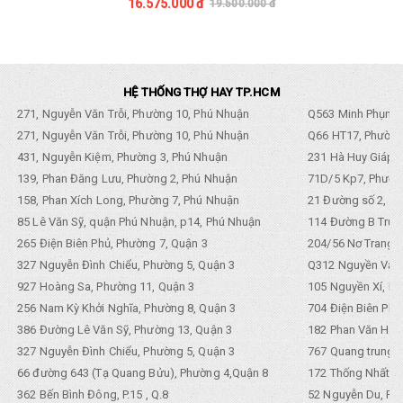
16.575.000 đ
19.500.000 đ
HỆ THỐNG THỢ HAY TP.HCM
271, Nguyễn Văn Trỗi, Phường 10, Phú Nhuận
Q563 Minh Phụng,
271, Nguyễn Văn Trỗi, Phường 10, Phú Nhuận
Q66 HT17, Phường
431, Nguyễn Kiệm, Phường 3, Phú Nhuận
231 Hà Huy Giáp, 
139, Phan Đăng Lưu, Phường 2, Phú Nhuận
71D/5 Kp7, Phường
158, Phan Xích Long, Phường 7, Phú Nhuận
21 Đường số 2, KP
85 Lê Văn Sỹ, quận Phú Nhuận, p14, Phú Nhuận
114 Đường B Trưng
265 Điện Biên Phủ, Phường 7, Quận 3
204/56 Nơ Trang L
327 Nguyễn Đình Chiểu, Phường 5, Quận 3
Q312 Nguyền Văn 
927 Hoàng Sa, Phường 11, Quận 3
105 Nguyền Xí, Ph
256 Nam Kỳ Khởi Nghĩa, Phường 8, Quận 3
704 Điện Biên Phũ 
386 Đường Lê Văn Sỹ, Phường 13, Quận 3
182 Phan Văn Hân,
327 Nguyễn Đình Chiểu, Phường 5, Quận 3
767 Quang trung, 
66 đường 643 (Tạ Quang Bửu), Phường 4,Quận 8
172 Thống Nhất. P
362 Bến Bình Đông, P.15 , Q.8
52 Nguyễn Du, Ph