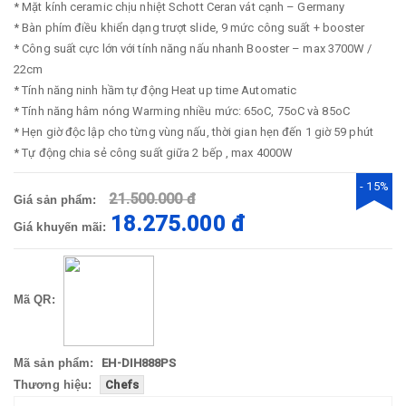
* Mặt kính ceramic chịu nhiệt Schott Ceran vát cạnh – Germany
* Bàn phím điều khiển dạng trượt slide, 9 mức công suất + booster
* Công suất cực lớn với tính năng nấu nhanh Booster – max 3700W /
22cm
* Tính năng ninh hầm tự động Heat up time Automatic
* Tính năng hâm nóng Warming nhiều mức: 65oC, 75oC và 85oC
* Hẹn giờ độc lập cho từng vùng nấu, thời gian hẹn đến 1 giờ 59 phút
* Tự động chia sẻ công suất giữa 2 bếp , max 4000W
- 15%
21.500.000 đ
Giá sản phẩm:
18.275.000 đ
Giá khuyến mãi:
Mã QR:
Mã sản phẩm:
EH-DIH888PS
Thương hiệu:
Chefs