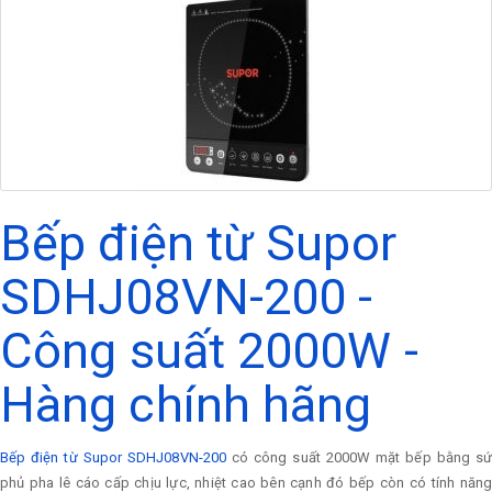
Bếp điện từ Supor
SDHJ08VN-200 -
Công suất 2000W -
Hàng chính hãng
Bếp điện từ Supor SDHJ08VN-200
có công suất 2000W mặt bếp bằng s
phủ pha lê cáo cấp chịu lực, nhiệt cao bên cạnh đó bếp còn có tính năng