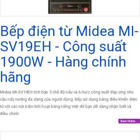
Bếp điện từ Midea MI-
SV19EH - Công suất
1900W - Hàng chính
hãng
Midea MI-SV19EH tích hợp 5 chế độ nấu và 6 mức công suất đáp ứng nhu
cầu nấu nướng đa dạng của người dùng. Bếp sử dụng bảng điều khiển điện
tử với các nút bấm linh hoạt bằng tiếng Việt để bạn dễ dàng nhận biết và
điều chỉnh.
Xem thêm...