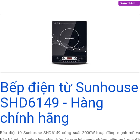
Xem thêm...
Bếp điện từ Sunhouse
SHD6149 - Hàng
chính hãng
Bếp điện từ Sunhouse SHD6149 công suất 2000W hoạt động mạnh mẽ và
bền bỉ, có khả năng làm chín thức ăn cực kỳ nhanh chóng, hiệu quả qua đó