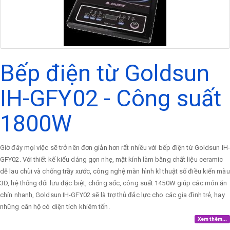
Bếp điện từ Goldsun
IH-GFY02 - Công suất
1800W
Giờ đây mọi việc sẽ trở nên đơn giản hơn rất nhiều với bếp điện từ Goldsun IH-
GFY02. Với thiết kế kiểu dáng gọn nhẹ, mặt kính làm bằng chất liệu ceramic
dễ lau chùi và chống trầy xước, công nghệ màn hình kĩ thuật số điều kiển màu
3D, hệ thống đối lưu đặc biệt, chống sốc, công suất 1450W giúp các món ăn
chín nhanh, Goldsun IH-GFY02 sẽ là trợ thủ đắc lực cho các gia đình trẻ, hay
những căn hộ có diện tích khiêm tốn.
Xem thêm...