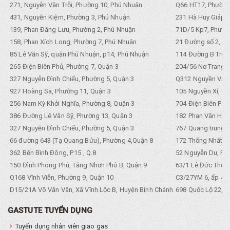
271, Nguyễn Văn Trỗi, Phường 10, Phú Nhuận
Q66 HT17, Phường
431, Nguyễn Kiệm, Phường 3, Phú Nhuận
231 Hà Huy Giáp, 
139, Phan Đăng Lưu, Phường 2, Phú Nhuận
71D/5 Kp7, Phường
158, Phan Xích Long, Phường 7, Phú Nhuận
21 Đường số 2, KP
85 Lê Văn Sỹ, quận Phú Nhuận, p14, Phú Nhuận
114 Đường B Trưng
265 Điện Biên Phủ, Phường 7, Quận 3
204/56 Nơ Trang L
327 Nguyễn Đình Chiểu, Phường 5, Quận 3
Q312 Nguyền Văn 
927 Hoàng Sa, Phường 11, Quận 3
105 Nguyền Xí, Ph
256 Nam Kỳ Khởi Nghĩa, Phường 8, Quận 3
704 Điện Biên Phũ 
386 Đường Lê Văn Sỹ, Phường 13, Quận 3
182 Phan Văn Hân,
327 Nguyễn Đình Chiểu, Phường 5, Quận 3
767 Quang trung, 
66 đường 643 (Tạ Quang Bửu), Phường 4,Quận 8
172 Thống Nhất. P
362 Bến Bình Đông, P.15 , Q.8
52 Nguyễn Du, Ph
150 Đình Phong Phú, Tăng Nhơn Phú B, Quận 9
63/1 Lê Đức Thọ, 
Q168 Vĩnh Viễn, Phường 9, Quận 10
C3/27YM 6, ấp 4, 
D15/21A Võ Văn Vân, Xã Vĩnh Lộc B, Huyện Bình Chánh
698 Quốc Lộ 22, Tổ
GASTUTE TUYỂN DỤNG
Tuyển dụng nhân viên giao gas