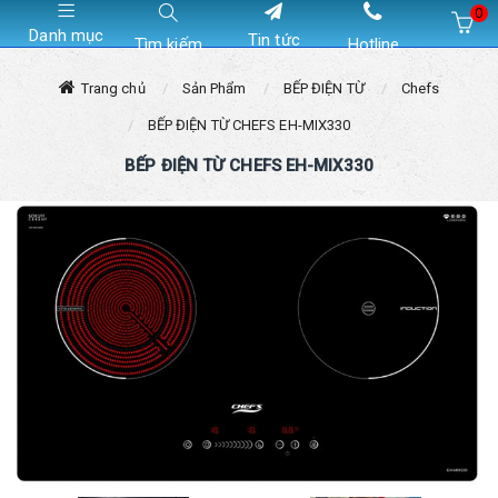
0
Danh mục
Tin tức
Tìm kiếm
Hotline
Hiện chưa có sản phẩm nào trong giỏ hàng của bạn
Trang chủ
Sản Phẩm
BẾP ĐIỆN TỪ
Chefs
BẾP ĐIỆN TỪ CHEFS EH-MIX330
BẾP ĐIỆN TỪ CHEFS EH-MIX330