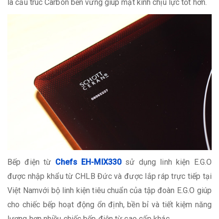
là cấu trúc Carbon bền vững giúp mặt kính chịu lực tốt hơn.
Bếp điện từ
Chefs EH-MIX330
sử dụng linh kiện E.G.O
được nhập khẩu từ CHLB Đức và được lắp ráp trực tiếp tại
Việt Namvới bộ linh kiện tiêu chuẩn của tập đoàn E.G.O giúp
cho chiếc bếp hoạt động ổn định, bền bỉ và tiết kiệm năng
lượng hơn nhiều chiếc bếp điện từ cao cấp khác.