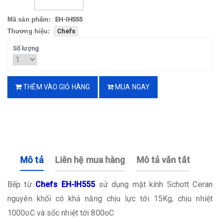
Mã sản phẩm:
EH-IH555
Thương hiệu:
Chefs
Số lượng
THÊM VÀO GIỎ HÀNG
MUA NGAY
Mô tả
Liên hệ mua hàng
Mô tả vắn tắt
Bếp từ
Chefs EH-IH555
sử dụng mặt kính Schott Ceran
nguyên khối có khả năng chịu lực tới 15Kg, chịu nhiệt
1000oC và sốc nhiệt tới 800oC