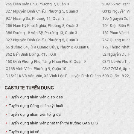
265 Điện Biên Phủ, Phường 7, Quận 3
204/56 Nơ Trang L
327 Nguyễn Đình Chiểu, Phường 5, Quận 3
Q312 Nguyền Văn 
927 Hoàng Sa, Phường 11, Quận 3
105 Nguyền Xí, Ph
256 Nam Kỳ Khởi Nghĩa, Phường 8, Quận 3
704 Điện Biên Phũ 
386 Đường Lê Văn Sỹ, Phường 13, Quận 3
182 Phan Văn Hân,
327 Nguyễn Đình Chiểu, Phường 5, Quận 3
767 Quang trung, 
66 đường 643 (Tạ Quang Bửu), Phường 4,Quận 8
172 Thống Nhất. P
362 Bến Bình Đông, P.15 , Q.8
52 Nguyễn Du, Ph
150 Đình Phong Phú, Tăng Nhơn Phú B, Quận 9
63/1 Lê Đức Thọ, 
Q168 Vĩnh Viễn, Phường 9, Quận 10
C3/27YM 6, ấp 4, 
D15/21A Võ Văn Vân, Xã Vĩnh Lộc B, Huyện Bình Chánh
698 Quốc Lộ 22, Tổ
GASTUTE TUYỂN DỤNG
Tuyển dụng nhân viên giao gas
Tuyển dụng Công nhân kỹ thuật
Tuyển dụng nhân viên tổng đài
Tuyển dụng nhân viên phát triển thị trường GAS LPG
Tuyển dụng tài xế