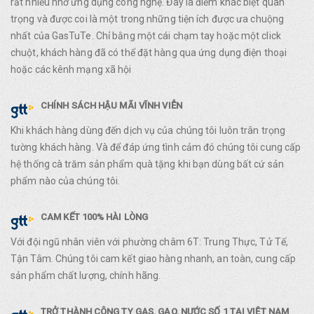
rất nhiều nhờ ứng dụng công nghệ. Đây là điểm khác biệt quan
trọng và được coi là một trong những tiện ích được ưa chuộng
nhất của GasTuTe. Chỉ bằng một cái chạm tay hoặc một click
chuột, khách hàng đã có thể đặt hàng qua ứng dụng điện thoại
hoặc các kênh mạng xã hội
CHÍNH SÁCH HẬU MÃI VĨNH VIỄN
Khi khách hàng dùng đến dịch vụ của chúng tôi luôn trân trọng
tường khách hàng. Và để đáp ứng tình cảm đó chúng tôi cung cấp
hệ thống cà trăm sản phẩm quà tặng khi bạn dùng bất cứ sản
phẩm nào của chúng tôi.
CAM KẾT 100% HÀI LÒNG
Với đội ngũ nhân viên với phường châm 6T: Trung Thực, Tử Tế,
Tận Tâm. Chúng tôi cam kết giao hàng nhanh, an toàn, cung cấp
sản phẩm chất lượng, chính hãng.
TRỞ THÀNH CÔNG TY GAS, GẠO, NƯỚC SỐ 1 TẠI VIỆT NAM