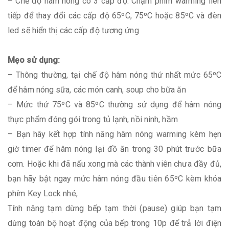
– Chế độ hâm nóng có 3 cấp độ. Chạm phím warming liên
tiếp để thay đổi các cấp độ 65ºC, 75ºC hoặc 85ºC và đèn
led sẽ hiển thị các cấp độ tương ứng
Mẹo sử dụng:
– Thông thường, tại chế độ hâm nóng thứ nhất mức 65ºC
để hâm nóng sữa, các món canh, soup cho bữa ăn
– Mức thứ 75ºC và 85ºC thường sử dụng để hâm nóng
thực phẩm đóng gói trong tủ lạnh, nồi ninh, hầm
– Bạn hãy kết hợp tính năng hâm nóng warming kèm hẹn
giờ timer để hâm nóng lại đồ ăn trong 30 phút trước bữa
cơm. Hoặc khi đã nấu xong mà các thành viên chưa đầy đủ,
bạn hãy bật ngay mức hâm nóng đầu tiên 65ºC kèm khóa
phím Key Lock nhé,
Tính năng tạm dừng bếp tạm thời (pause) giúp bạn tạm
dừng toàn bộ hoạt động của bếp trong 10p để trả lời điện