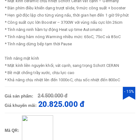
* Mặt kính ceramic chịu nhiệt Schott Ceran vát cạnh – Germany
* Bàn phím điều khiển dạng trượt slide, 9 mức công suất + booster
* Hẹn giờ độc lập cho từng vùng nấu, thời gian hẹn đến 1 giờ 59 phút
* Công suất cực lớn Booster – 3700W với vùng nấu cực lớn 26cm
* Tính năng ninh hầm tự động Heat up time Automatic
* Tính năng hâm nóng Warming nhiều mức: 65oC, 75oC và 85oC
* Tính năng dừng bếp tạm thời Pause
Tính năng mặt kính
* Mặt kính liền nguyên khối, vát cạnh, sang trọng Schott CERAN
* Bề mặt chống trầy xước, chịu lực cao
* Khả năng chịu nhiệt lên đến 1000oC, chịu sốc nhiệt đến 800oC
- 15%
24.500.000 đ
Giá sản phẩm:
20.825.000 đ
Giá khuyến mãi:
Mã QR: