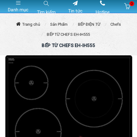
0
Danh mục
Tin tức
Tìm kiếm
Hotline
Hiện chưa có sản phẩm nào trong giỏ hàng của bạn
Trang chủ
Sản Phẩm
BẾP ĐIỆN TỪ
Chefs
BẾP TỪ CHEFS EH-IH555
BẾP TỪ CHEFS EH-IH555