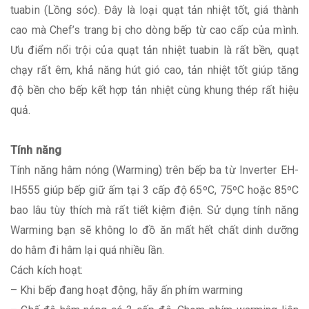
tuabin (Lồng sóc). Đây là loại quạt tản nhiệt tốt, giá thành
cao mà Chef’s trang bị cho dòng bếp từ cao cấp của mình.
Ưu điểm nổi trội của quạt tản nhiệt tuabin là rất bền, quạt
chạy rất êm, khả năng hút gió cao, tản nhiệt tốt giúp tăng
độ bền cho bếp kết hợp tản nhiệt cùng khung thép rất hiệu
quả.
Tính năng
Tính năng hâm nóng (Warming) trên bếp ba từ Inverter EH-
IH555 giúp bếp giữ ấm tại 3 cấp độ 65ºC, 75ºC hoặc 85ºC
bao lâu tùy thích mà rất tiết kiệm điện. Sử dụng tính năng
Warming bạn sẽ không lo đồ ăn mất hết chất dinh dưỡng
do hâm đi hâm lại quá nhiều lần.
Cách kích hoạt:
– Khi bếp đang hoạt động, hãy ấn phím warming