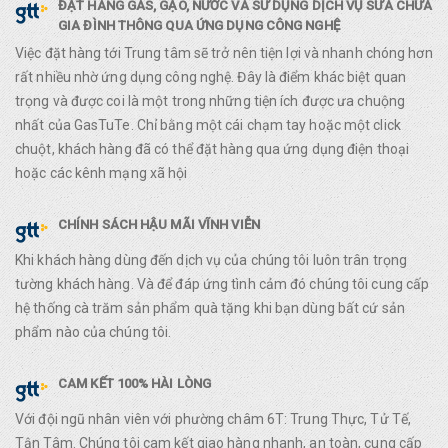
ĐẶT HÀNG GAS, GẠO, NƯỚC VÀ SỬ DỤNG DỊCH VỤ SỬA CHỮA
GIA ĐÌNH THÔNG QUA ỨNG DỤNG CÔNG NGHỆ
Việc đặt hàng tới Trung tâm sẽ trở nên tiện lợi và nhanh chóng hơn
rất nhiều nhờ ứng dụng công nghệ. Đây là điểm khác biệt quan
trọng và được coi là một trong những tiện ích được ưa chuộng
nhất của GasTuTe. Chỉ bằng một cái chạm tay hoặc một click
chuột, khách hàng đã có thể đặt hàng qua ứng dụng điện thoại
hoặc các kênh mạng xã hội
CHÍNH SÁCH HẬU MÃI VĨNH VIỄN
Khi khách hàng dùng đến dịch vụ của chúng tôi luôn trân trọng
tường khách hàng. Và để đáp ứng tình cảm đó chúng tôi cung cấp
hệ thống cà trăm sản phẩm quà tặng khi bạn dùng bất cứ sản
phẩm nào của chúng tôi.
CAM KẾT 100% HÀI LÒNG
Với đội ngũ nhân viên với phường châm 6T: Trung Thực, Tử Tế,
Tận Tâm. Chúng tôi cam kết giao hàng nhanh, an toàn, cung cấp