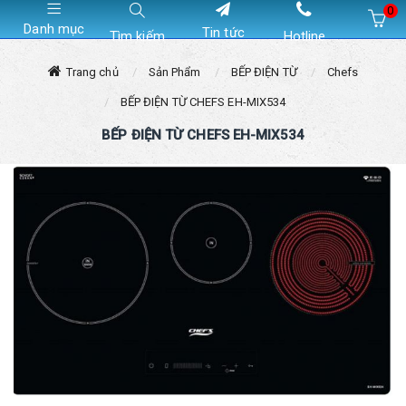
0
Danh mục
Tin tức
Tìm kiếm
Hotline
Hiện chưa có sản phẩm nào trong giỏ hàng của bạn
Trang chủ
Sản Phẩm
BẾP ĐIỆN TỪ
Chefs
BẾP ĐIỆN TỪ CHEFS EH-MIX534
BẾP ĐIỆN TỪ CHEFS EH-MIX534