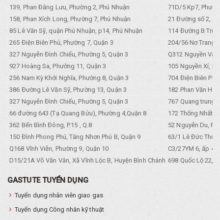
139, Phan Đăng Lưu, Phường 2, Phú Nhuận
71D/5 Kp7, Phường
158, Phan Xích Long, Phường 7, Phú Nhuận
21 Đường số 2, KP
85 Lê Văn Sỹ, quận Phú Nhuận, p14, Phú Nhuận
114 Đường B Trưng
265 Điện Biên Phủ, Phường 7, Quận 3
204/56 Nơ Trang L
327 Nguyễn Đình Chiểu, Phường 5, Quận 3
Q312 Nguyền Văn 
927 Hoàng Sa, Phường 11, Quận 3
105 Nguyền Xí, Ph
256 Nam Kỳ Khởi Nghĩa, Phường 8, Quận 3
704 Điện Biên Phũ 
386 Đường Lê Văn Sỹ, Phường 13, Quận 3
182 Phan Văn Hân,
327 Nguyễn Đình Chiểu, Phường 5, Quận 3
767 Quang trung, 
66 đường 643 (Tạ Quang Bửu), Phường 4,Quận 8
172 Thống Nhất. P
362 Bến Bình Đông, P.15 , Q.8
52 Nguyễn Du, Ph
150 Đình Phong Phú, Tăng Nhơn Phú B, Quận 9
63/1 Lê Đức Thọ, 
Q168 Vĩnh Viễn, Phường 9, Quận 10
C3/27YM 6, ấp 4, 
D15/21A Võ Văn Vân, Xã Vĩnh Lộc B, Huyện Bình Chánh
698 Quốc Lộ 22, Tổ
GASTUTE TUYỂN DỤNG
Tuyển dụng nhân viên giao gas
Tuyển dụng Công nhân kỹ thuật