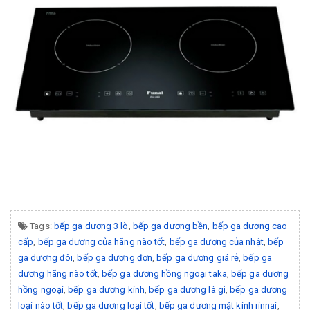
Tags:
bếp ga dương 3 lò
,
bếp ga dương bền
,
bếp ga dương cao
cấp
,
bếp ga dương của hãng nào tốt
,
bếp ga dương của nhật
,
bếp
ga dương đôi
,
bếp ga dương đơn
,
bếp ga dương giá rẻ
,
bếp ga
dương hãng nào tốt
,
bếp ga dương hồng ngoại taka
,
bếp ga dương
hồng ngoại
,
bếp ga dương kính
,
bếp ga dương là gì
,
bếp ga dương
loại nào tốt
,
bếp ga dương loại tốt
,
bếp ga dương mặt kính rinnai
,