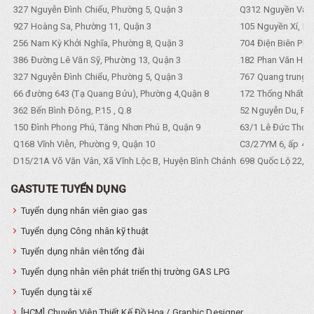
327 Nguyễn Đình Chiểu, Phường 5, Quận 3
Q312 Nguyền Văn 
927 Hoàng Sa, Phường 11, Quận 3
105 Nguyền Xí, Ph
256 Nam Kỳ Khởi Nghĩa, Phường 8, Quận 3
704 Điện Biên Phũ 
386 Đường Lê Văn Sỹ, Phường 13, Quận 3
182 Phan Văn Hân,
327 Nguyễn Đình Chiểu, Phường 5, Quận 3
767 Quang trung, 
66 đường 643 (Tạ Quang Bửu), Phường 4,Quận 8
172 Thống Nhất. P
362 Bến Bình Đông, P.15 , Q.8
52 Nguyễn Du, Ph
150 Đình Phong Phú, Tăng Nhơn Phú B, Quận 9
63/1 Lê Đức Thọ, 
Q168 Vĩnh Viễn, Phường 9, Quận 10
C3/27YM 6, ấp 4, 
D15/21A Võ Văn Vân, Xã Vĩnh Lộc B, Huyện Bình Chánh
698 Quốc Lộ 22, Tổ
GASTUTE TUYỂN DỤNG
Tuyển dụng nhân viên giao gas
Tuyển dụng Công nhân kỹ thuật
Tuyển dụng nhân viên tổng đài
Tuyển dụng nhân viên phát triển thị trường GAS LPG
Tuyển dụng tài xế
[HCM] Chuyên Viên Thiết Kế Đồ Họa / Graphic Designer