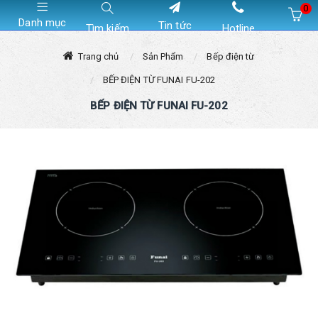
0
Danh mục
Tin tức
Tìm kiếm
Hotline
Hiện chưa có sản phẩm nào trong giỏ hàng của bạn
Trang chủ
Sản Phẩm
Bếp điện từ
BẾP ĐIỆN TỪ FUNAI FU-202
BẾP ĐIỆN TỪ FUNAI FU-202