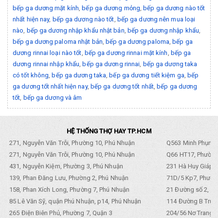
bếp ga dương mặt kính
,
bếp ga dương mỏng
,
bếp ga dương nào tốt
nhất hiện nay
,
bếp ga dương nào tốt
,
bếp ga dương nên mua loại
nào
,
bếp ga dương nhập khẩu nhật bản
,
bếp ga dương nhập khẩu
,
bếp ga dương paloma nhật bản
,
bếp ga dương paloma
,
bếp ga
dương rinnai loại nào tốt
,
bếp ga dương rinnai mặt kính
,
bếp ga
dương rinnai nhập khẩu
,
bếp ga dương rinnai
,
bếp ga dương taka
có tốt không
,
bếp ga dương taka
,
bếp ga dương tiết kiệm ga
,
bếp
ga dương tốt nhất hiện nay
,
bếp ga dương tốt nhất
,
bếp ga dương
tốt
,
bếp ga dương và âm
HỆ THỐNG THỢ HAY TP.HCM
271, Nguyễn Văn Trỗi, Phường 10, Phú Nhuận
Q563 Minh Phụng,
271, Nguyễn Văn Trỗi, Phường 10, Phú Nhuận
Q66 HT17, Phường
431, Nguyễn Kiệm, Phường 3, Phú Nhuận
231 Hà Huy Giáp, 
139, Phan Đăng Lưu, Phường 2, Phú Nhuận
71D/5 Kp7, Phường
158, Phan Xích Long, Phường 7, Phú Nhuận
21 Đường số 2, KP
85 Lê Văn Sỹ, quận Phú Nhuận, p14, Phú Nhuận
114 Đường B Trưng
265 Điện Biên Phủ, Phường 7, Quận 3
204/56 Nơ Trang L