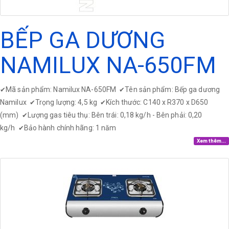
BẾP GA DƯƠNG
NAMILUX NA-650FM
Mã sản phẩm: Namilux NA-650FM
Tên sản phẩm: Bếp ga dương
✔
✔
Namilux
Trọng lượng: 4,5 kg
Kích thước: C140 x R370 x D650
✔
✔
(mm)
Lượng gas tiêu thụ: Bên trái: 0,18 kg/h - Bên phải: 0,20
✔
kg/h
Bảo hành chính hãng: 1 năm
✔
Xem thêm...