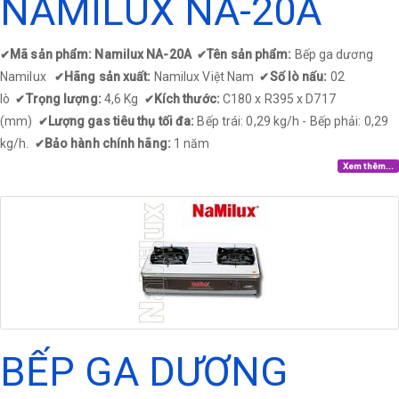
NAMILUX NA-20A
Mã sản phẩm: Namilux NA-20A
Tên sản phẩm:
Bếp ga dương
✔
✔
Namilux
Hãng sản xuất:
Namilux Việt Nam
Số lò nấu:
02
✔
✔
lò
Trọng lượng:
4,6 Kg
Kích thước:
C180 x R395 x D717
✔
✔
(mm)
Lượng gas tiêu thụ tối đa:
Bếp trái: 0,29 kg/h - Bếp phải: 0,29
✔
kg/h.
Bảo hành chính hãng:
1 năm
✔
Xem thêm...
BẾP GA DƯƠNG