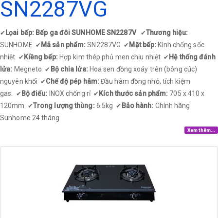
SN2287VG
Lọai bếp: Bếp ga đôi SUNHOME SN2287V
Thương hiệu:
✔
✔
SUNHOME
Mã sản phẩm:
SN2287VG
Mặt bếp:
Kính chống sốc
✔
✔
nhiệt
Kiềng bếp:
Hợp kim thép phủ men chịu nhiệt
Hệ thống đánh
✔
✔
lửa:
Megneto
Bộ chia lửa:
Hoa sen đồng xoáy trên (bông cúc)
✔
nguyên khối
Chế độ pép hâm:
Đầu hâm đồng nhỏ, tích kiệm
✔
gas.
Bộ điếu:
INOX chống rỉ
Kích thước sản phẩm:
705 x 410 x
✔
✔
120mm
Trong lượng thùng:
6.5kg
Bảo hành:
Chính hãng
✔
✔
Sunhome 24 tháng​
Xem thêm...