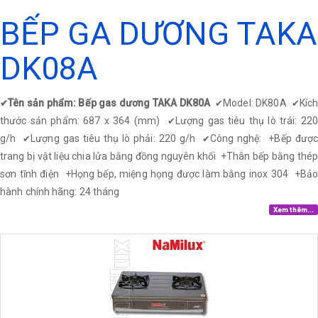
BẾP GA DƯƠNG TAKA
DK08A
Tên sản phẩm: Bếp gas dương TAKA DK80A
Model: DK80A
Kíc
✔
✔
✔
thước sản phẩm: 687 x 364 (mm)
Lượng gas tiêu thụ lò trái: 22
✔
g/h
Lượng gas tiêu thụ lò phải: 220 g/h
Công nghệ: +Bếp được
✔
✔
trang bị vật liệu chia lửa bằng đồng nguyên khối
+
Thân bếp bằng thép
sơn tĩnh điện
+
Họng bếp, miệng họng được làm bằng inox 304
+
Bả
hành chính hãng: 24 tháng
Xem thêm...