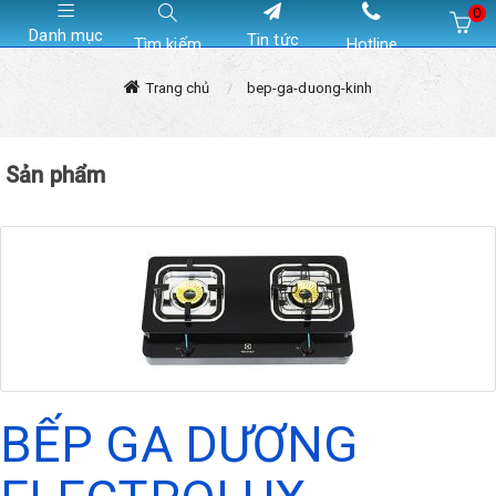
0
Danh mục
Tin tức
Tìm kiếm
Hotline
Hiện chưa có sản phẩm nào trong giỏ hàng của bạn
Trang chủ
bep-ga-duong-kinh
Sản phẩm
BẾP GA DƯƠNG