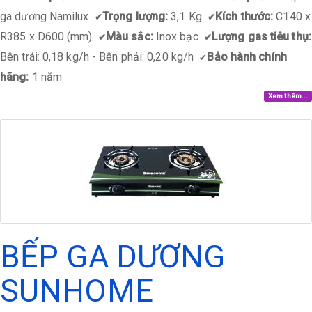
ga dương Namilux
Trọng lượng:
3,1 Kg
Kích thước:
C140 x
✔
✔
R385 x D600 (mm)
Màu sắc:
Inox bạc
Lượng gas tiêu thụ:
✔
✔
Bên trái: 0,18 kg/h - Bên phải: 0,20 kg/h
Bảo hành chính
✔
hãng:
1 năm
Xem thêm...
BẾP GA DƯƠNG
SUNHOME