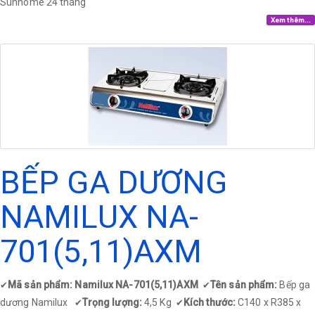
Sunhome 24 tháng
Xem thêm...
BẾP GA DƯƠNG
NAMILUX NA-
701(5,11)AXM
Mã sản phẩm: Namilux NA-701(5,11)AXM
Tên sản phẩm:
Bếp ga
✔
✔
dương Namilux
Trọng lượng:
4,5 Kg
Kích thước:
C140 x R385 x
✔
✔