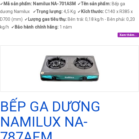
Mã sản phẩm: Namilux NA-701ASM
Tên sản phẩm:
Bếp ga
✔
✔
dương Namilux
Trọng lượng:
4,5 Kg
Kích thước:
C140 x R385 x
✔
✔
D700 (mm)
Lượng gas tiêu thụ:
Bên trái: 0,18 kg/h - Bên phải: 0,20
✔
kg/h
Bảo hành chính hãng:
1 năm
✔
Xem thêm...
BẾP GA DƯƠNG
NAMILUX NA-
787AFM