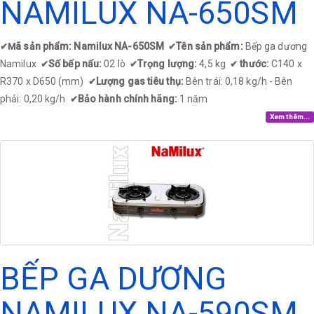
NAMILUX NA-650SM
ã sản phẩm: Namilux NA-650SM
Tên sản phẩm:
Bếp ga dương
✔
M
✔
Namilux
Số bếp nấu:
02 lò
Trọng lượng:
4,5 kg
thước:
C140 x
✔
✔
✔
R370 x D650 (mm)
Lượng gas tiêu thụ:
Bên trái: 0,18 kg/h - Bên
✔
phải: 0,20 kg/h
Bảo hành chính hãng:
1 năm
✔
Xem thêm...
BẾP GA DƯƠNG
NAMILUX NA-590SM