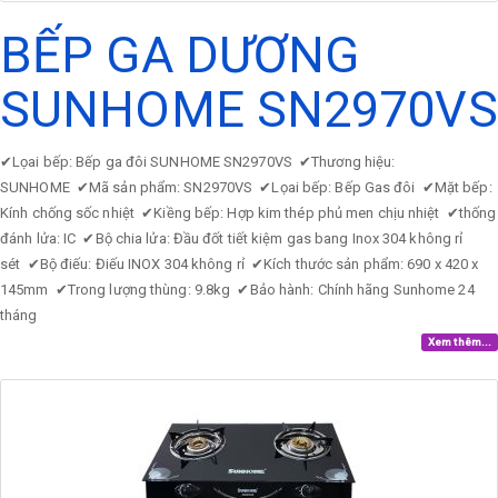
BẾP GA DƯƠNG
SUNHOME SN2970VS
✔
Lọai bếp: Bếp ga đôi SUNHOME SN2970VS
✔
Thương hiệu:
SUNHOME
✔
Mã sản phẩm: SN2970VS
✔
Lọai bếp: Bếp Gas đôi
✔
Mặt bếp:
Kính chống sốc nhiệt
✔
Kiềng bếp: Hợp kim thép phủ men chịu nhiệt
✔
thống
đánh lửa: IC
✔
Bộ chia lửa: Đầu đốt tiết kiệm gas bang Inox 304 không rỉ
sét
✔
Bộ điếu: Điếu INOX 304 không rỉ
✔
Kích thước sản phẩm: 690 x 420 x
145mm
✔
Trong lượng thùng: 9.8kg
✔
Bảo hành: Chính hãng Sunhome 24
tháng
Xem thêm...