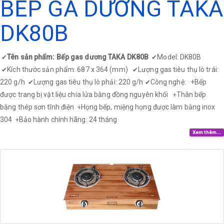
BẾP GA DƯƠNG TAKA
DK80B
Tên sản phẩm: Bếp gas dương TAKA DK80B
Model: DK80B
✔
✔
Kích thước sản phẩm: 687 x 364 (mm)
Lượng gas tiêu thụ lò trái:
✔
✔
220 g/h
Lượng gas tiêu thụ lò phải: 220 g/h
Công nghệ: +
Bếp
✔
✔
được trang bị vật liệu chia lửa bằng đồng nguyên khối
Thân bếp
+
bằng thép sơn tĩnh điện
Họng bếp, miệng họng được làm bằng inox
+
304
Bảo hành chính hãng: 24 tháng
+
Xem thêm...