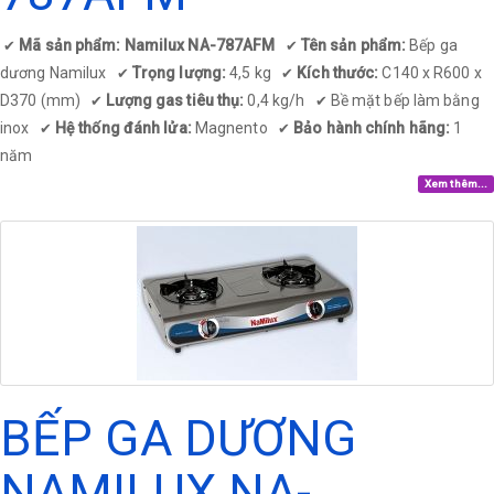
Mã sản phẩm: Namilux NA-787AFM
Tên sản phẩm:
Bếp ga
✔
✔
dương Namilux
Trọng lượng:
4,5 kg
Kích thước:
C140 x R600 x
✔
✔
D370 (mm)
Lượng gas tiêu thụ:
0,4 kg/h
Bề mặt bếp làm bằng
✔
✔
inox
Hệ thống đánh lửa:
Magnento
Bảo hành chính hãng:
1
✔
✔
năm
Xem thêm...
BẾP GA DƯƠNG
NAMILUX NA-