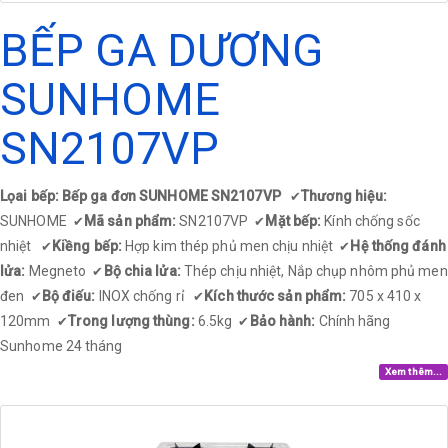
BẾP GA DƯƠNG
SUNHOME
SN2107VP
Lọai bếp: Bếp ga đơn SUNHOME SN2107VP
Thương hiệu:
✔
SUNHOME
Mã sản phẩm:
SN2107VP
Mặt bếp:
Kính chống sốc
✔
✔
nhiệt
Kiềng bếp:
Hợp kim thép phủ men chịu nhiệt
Hệ thống đánh
✔
✔
lửa:
Megneto
Bộ chia lửa:
Thép chịu nhiệt, Nắp chụp nhôm phủ men
✔
đen
Bộ điếu:
INOX chống rỉ
Kích thước sản phẩm:
705 x 410 x
✔
✔
120mm
Trong lượng thùng:
6.5kg
Bảo hành:
Chính hãng
✔
✔
Sunhome 24 tháng
Xem thêm...