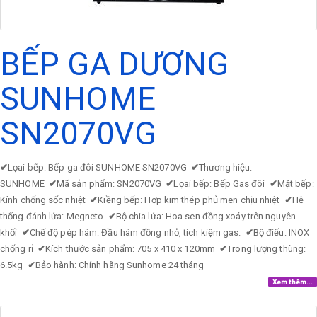
BẾP GA DƯƠNG
SUNHOME
SN2070VG
✔
Lọai bếp: Bếp ga đôi SUNHOME SN2070VG
✔
Thương hiệu:
SUNHOME
✔
Mã sản phẩm: SN2070VG
✔
Lọai bếp: Bếp Gas đôi
✔
Mặt bếp:
Kính chống sốc nhiệt
✔
Kiềng bếp: Hợp kim thép phủ men chịu nhiệt
✔
Hệ
thống đánh lửa: Megneto
✔
Bộ chia lửa: Hoa sen đồng xoáy trên nguyên
khối
✔
Chế độ pép hâm: Đầu hâm đồng nhỏ, tích kiệm gas.
✔
Bộ điếu: INOX
chống rỉ
✔
Kích thước sản phẩm: 705 x 410 x 120mm
✔
Trong lượng thùng:
6.5kg
✔
Bảo hành: Chính hãng Sunhome 24 tháng
Xem thêm...