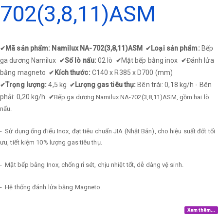
702(3,8,11)ASM
Mã sản phẩm: Namilux NA-702(3,8,11)ASM
Loại sản phẩm:
Bếp
✔
✔
ga dương Namilux
Số lò nấu:
02 lò
Mặt bếp bằng inox
Đánh lửa
✔
✔
✔
bằng magneto
Kích thước:
C140 x R385 x D700 (mm)
✔
Trọng lượng:
4,5 kg
Lượng gas tiêu thụ:
Bên trái: 0,18 kg/h - Bên
✔
✔
phải: 0,20 kg/h
✔
Bếp ga dương Namilux NA-702(3,8,11)ASM, gồm hai lò
nấu.
- Sử dụng ống điếu Inox, đạt tiêu chuẩn JIA (Nhật Bản), cho hiệu suất đốt tối
ưu, tiết kiệm 10% lượng gas tiêu thụ.
- Mặt bếp bằng Inox, chống rỉ sét, chịu nhiệt tốt, dễ dàng vệ sinh.
- Hệ thống đánh lửa bằng Magneto.
Xem thêm...