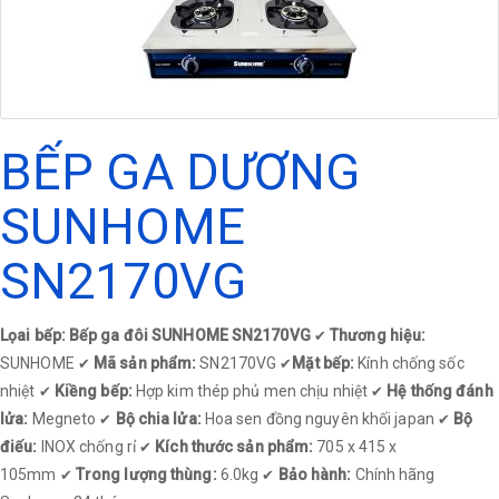
BẾP GA DƯƠNG
SUNHOME
SN2170VG
Lọai bếp: Bếp ga đôi SUNHOME SN2170VG
Thương hiệu:
✔
SUNHOME
Mã sản phẩm:
SN2170VG
Mặt bếp:
Kính chống sốc
✔
✔
nhiệt
Kiềng bếp:
Hợp kim thép phủ men chịu nhiệt
Hệ thống đánh
✔
✔
lửa:
Megneto
Bộ chia lửa:
Hoa sen đồng nguyên khối japan
Bộ
✔
✔
điếu:
INOX chống rỉ
Kích thước sản phẩm:
705 x 415 x
✔
105mm
Trong lượng thùng:
6.0kg
Bảo hành:
Chính hãng
✔
✔