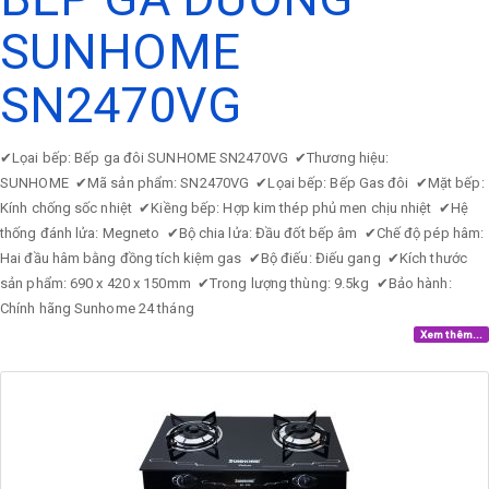
SUNHOME
SN2470VG
✔
Lọai bếp: Bếp ga đôi SUNHOME SN2470VG
✔
Thương hiệu:
SUNHOME
✔
Mã sản phẩm: SN2470VG
✔
Lọai bếp: Bếp Gas đôi
✔
Mặt bếp:
Kính chống sốc nhiệt
✔
Kiềng bếp: Hợp kim thép phủ men chịu nhiệt
✔
Hệ
thống đánh lửa: Megneto
✔
Bộ chia lửa: Đầu đốt bếp âm
✔
Chế độ pép hâm:
Hai đầu hâm bằng đồng tích kiệm gas
✔
Bộ điếu: Điếu gang
✔
Kích thước
sản phẩm: 690 x 420 x 150mm
✔
Trong lượng thùng: 9.5kg
✔
Bảo hành:
Chính hãng Sunhome 24 tháng
Xem thêm...