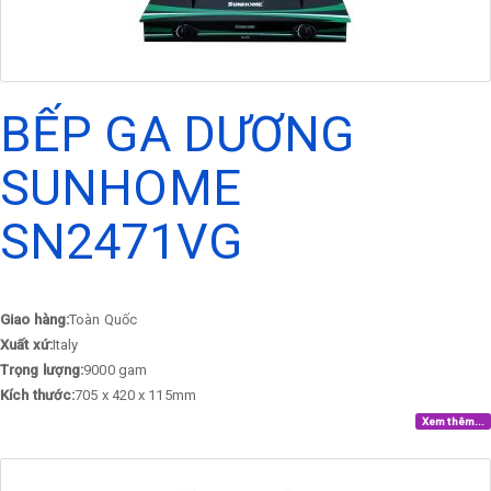
BẾP GA DƯƠNG
SUNHOME
SN2471VG
Giao hàng:
Toàn Quốc
Xuất xứ:
Italy
Trọng lượng:
9000 gam
Kích thước:
705 x 420 x 115mm
Xem thêm...