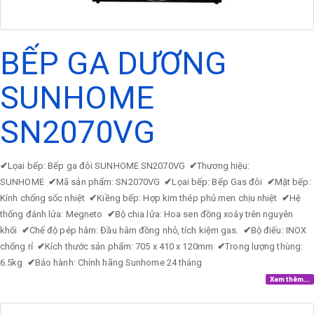
BẾP GA DƯƠNG
SUNHOME
SN2070VG
✔
Lọai bếp: Bếp ga đôi SUNHOME SN2070VG
✔
Thương hiệu:
SUNHOME
✔
Mã sản phẩm: SN2070VG
✔
Lọai bếp: Bếp Gas đôi
✔
Mặt bếp:
Kính chống sốc nhiệt
✔
Kiềng bếp: Hợp kim thép phủ men chịu nhiệt
✔
Hệ
thống đánh lửa: Megneto
✔
Bộ chia lửa: Hoa sen đồng xoáy trên nguyên
khối
✔
Chế độ pép hâm: Đầu hâm đồng nhỏ, tích kiệm gas.
✔
Bộ điếu: INOX
chống rỉ
✔
Kích thước sản phẩm: 705 x 410 x 120mm
✔
Trong lượng thùng:
6.5kg
✔
Bảo hành: Chính hãng Sunhome 24 tháng
Xem thêm...