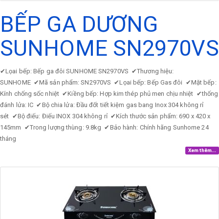
BẾP GA DƯƠNG
SUNHOME SN2970VS
✔
Lọai bếp: Bếp ga đôi SUNHOME SN2970VS
✔
Thương hiệu:
SUNHOME
✔
Mã sản phẩm: SN2970VS
✔
Lọai bếp: Bếp Gas đôi
✔
Mặt bếp:
Kính chống sốc nhiệt
✔
Kiềng bếp: Hợp kim thép phủ men chịu nhiệt
✔
thống
đánh lửa: IC
✔
Bộ chia lửa: Đầu đốt tiết kiệm gas bang Inox 304 không rỉ
sét
✔
Bộ điếu: Điếu INOX 304 không rỉ
✔
Kích thước sản phẩm: 690 x 420 x
145mm
✔
Trong lượng thùng: 9.8kg
✔
Bảo hành: Chính hãng Sunhome 24
tháng
Xem thêm...