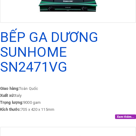
BẾP GA DƯƠNG
SUNHOME
SN2471VG
Giao hàng:
Toàn Quốc
Xuất xứ:
Italy
Trọng lượng:
9000 gam
Kích thước:
705 x 420 x 115mm
Xem thêm...