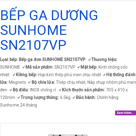
BẾP GA DƯƠNG
SUNHOME
SN2107VP
Lọai bếp: Bếp ga đơn SUNHOME SN2107VP
Thương hiệu:
✔
SUNHOME
Mã sản phẩm:
SN2107VP
Mặt bếp:
Kính chống sốc
✔
✔
nhiệt
Kiềng bếp:
Hợp kim thép phủ men chịu nhiệt
Hệ thống đánh
✔
✔
lửa:
Megneto
Bộ chia lửa:
Thép chịu nhiệt, Nắp chụp nhôm phủ men
✔
đen
Bộ điếu:
INOX chống rỉ
Kích thước sản phẩm:
705 x 410 x
✔
✔
120mm
Trong lượng thùng:
6.5kg
Bảo hành:
Chính hãng
✔
✔
Sunhome 24 tháng
Xem thêm...