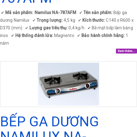
Mã sản phẩm: Namilux NA-787AFM
Tên sản phẩm:
Bếp ga
✔
✔
dương Namilux
Trọng lượng:
4,5 kg
Kích thước:
C140 x R600 x
✔
✔
D370 (mm)
Lượng gas tiêu thụ:
0,4 kg/h
Bề mặt bếp làm bằng
✔
✔
inox
Hệ thống đánh lửa:
Magnento
Bảo hành chính hãng:
1
✔
✔
năm
Xem thêm...
BẾP GA DƯƠNG
NAMILUX NA-