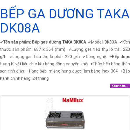
BẾP GA DƯƠNG TAKA
DK08A
Tên sản phẩm: Bếp gas dương TAKA DK80A
Model: DK80A
Kíc
✔
✔
✔
thước sản phẩm: 687 x 364 (mm)
Lượng gas tiêu thụ lò trái: 22
✔
g/h
Lượng gas tiêu thụ lò phải: 220 g/h
Công nghệ: +Bếp được
✔
✔
trang bị vật liệu chia lửa bằng đồng nguyên khối
+
Thân bếp bằng thép
sơn tĩnh điện
+
Họng bếp, miệng họng được làm bằng inox 304
+
Bả
hành chính hãng: 24 tháng
Xem thêm...