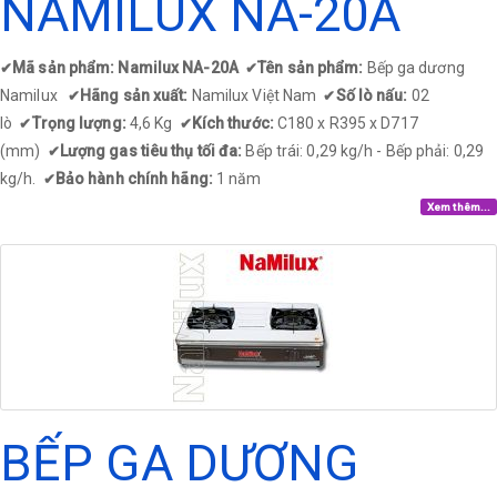
NAMILUX NA-20A
Mã sản phẩm: Namilux NA-20A
Tên sản phẩm:
Bếp ga dương
✔
✔
Namilux
Hãng sản xuất:
Namilux Việt Nam
Số lò nấu:
02
✔
✔
lò
Trọng lượng:
4,6 Kg
Kích thước:
C180 x R395 x D717
✔
✔
(mm)
Lượng gas tiêu thụ tối đa:
Bếp trái: 0,29 kg/h - Bếp phải: 0,29
✔
kg/h.
Bảo hành chính hãng:
1 năm
✔
Xem thêm...
BẾP GA DƯƠNG