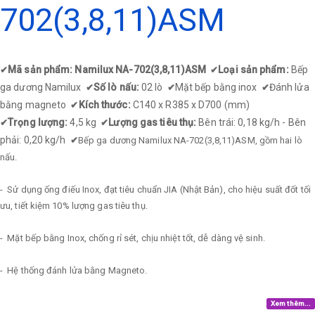
702(3,8,11)ASM
Mã sản phẩm: Namilux NA-702(3,8,11)ASM
Loại sản phẩm:
Bếp
✔
✔
ga dương Namilux
Số lò nấu:
02 lò
Mặt bếp bằng inox
Đánh lửa
✔
✔
✔
bằng magneto
Kích thước:
C140 x R385 x D700 (mm)
✔
Trọng lượng:
4,5 kg
Lượng gas tiêu thụ:
Bên trái: 0,18 kg/h - Bên
✔
✔
phải: 0,20 kg/h
✔
Bếp ga dương Namilux NA-702(3,8,11)ASM, gồm hai lò
nấu.
- Sử dụng ống điếu Inox, đạt tiêu chuẩn JIA (Nhật Bản), cho hiệu suất đốt tối
ưu, tiết kiệm 10% lượng gas tiêu thụ.
- Mặt bếp bằng Inox, chống rỉ sét, chịu nhiệt tốt, dễ dàng vệ sinh.
- Hệ thống đánh lửa bằng Magneto.
Xem thêm...