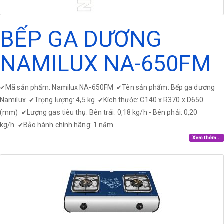
BẾP GA DƯƠNG
NAMILUX NA-650FM
Mã sản phẩm: Namilux NA-650FM
Tên sản phẩm: Bếp ga dương
✔
✔
Namilux
Trọng lượng: 4,5 kg
Kích thước: C140 x R370 x D650
✔
✔
(mm)
Lượng gas tiêu thụ: Bên trái: 0,18 kg/h - Bên phải: 0,20
✔
kg/h
Bảo hành chính hãng: 1 năm
✔
Xem thêm...