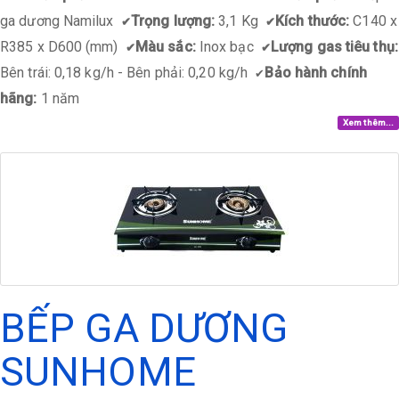
ga dương Namilux
Trọng lượng:
3,1 Kg
Kích thước:
C140 x
✔
✔
R385 x D600 (mm)
Màu sắc:
Inox bạc
Lượng gas tiêu thụ:
✔
✔
Bên trái: 0,18 kg/h - Bên phải: 0,20 kg/h
Bảo hành chính
✔
hãng:
1 năm
Xem thêm...
BẾP GA DƯƠNG
SUNHOME