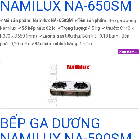
NAMILUX NA-650SM
ã sản phẩm: Namilux NA-650SM
Tên sản phẩm:
Bếp ga dương
✔
M
✔
Namilux
Số bếp nấu:
02 lò
Trọng lượng:
4,5 kg
thước:
C140 x
✔
✔
✔
R370 x D650 (mm)
Lượng gas tiêu thụ:
Bên trái: 0,18 kg/h - Bên
✔
phải: 0,20 kg/h
Bảo hành chính hãng:
1 năm
✔
Xem thêm...
BẾP GA DƯƠNG
NAMILUX NA-590SM