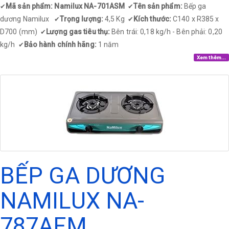
Mã sản phẩm: Namilux NA-701ASM
Tên sản phẩm:
Bếp ga
✔
✔
dương Namilux
Trọng lượng:
4,5 Kg
Kích thước:
C140 x R385 x
✔
✔
D700 (mm)
Lượng gas tiêu thụ:
Bên trái: 0,18 kg/h - Bên phải: 0,20
✔
kg/h
Bảo hành chính hãng:
1 năm
✔
Xem thêm...
BẾP GA DƯƠNG
NAMILUX NA-
787AFM