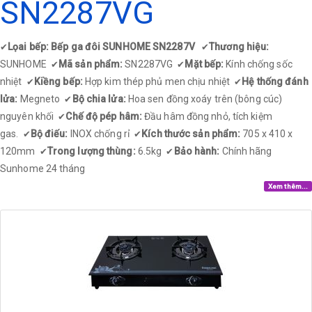
SN2287VG
Lọai bếp: Bếp ga đôi SUNHOME SN2287V
Thương hiệu:
✔
✔
SUNHOME
Mã sản phẩm:
SN2287VG
Mặt bếp:
Kính chống sốc
✔
✔
nhiệt
Kiềng bếp:
Hợp kim thép phủ men chịu nhiệt
Hệ thống đánh
✔
✔
lửa:
Megneto
Bộ chia lửa:
Hoa sen đồng xoáy trên (bông cúc)
✔
nguyên khối
Chế độ pép hâm:
Đầu hâm đồng nhỏ, tích kiệm
✔
gas.
Bộ điếu:
INOX chống rỉ
Kích thước sản phẩm:
705 x 410 x
✔
✔
120mm
Trong lượng thùng:
6.5kg
Bảo hành:
Chính hãng
✔
✔
Sunhome 24 tháng​
Xem thêm...