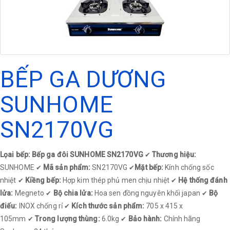
BẾP GA DƯƠNG
SUNHOME
SN2170VG
Lọai bếp: Bếp ga đôi SUNHOME SN2170VG
Thương hiệu:
✔
SUNHOME
Mã sản phẩm:
SN2170VG
Mặt bếp:
Kính chống sốc
✔
✔
nhiệt
Kiềng bếp:
Hợp kim thép phủ men chịu nhiệt
Hệ thống đánh
✔
✔
lửa:
Megneto
Bộ chia lửa:
Hoa sen đồng nguyên khối japan
Bộ
✔
✔
điếu:
INOX chống rỉ
Kích thước sản phẩm:
705 x 415 x
✔
105mm
Trong lượng thùng:
6.0kg
Bảo hành:
Chính hãng
✔
✔