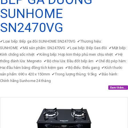
SUNHOME
SN2470VG
✔
Lọai bếp: Bếp ga đôi SUNHOME SN2470VG
✔
Thương hiệu:
SUNHOME
✔
Mã sản phẩm: SN2470VG
✔
Lọai bếp: Bếp Gas đôi
✔
Mặt bếp:
Kính chống sốc nhiệt
✔
Kiềng bếp: Hợp kim thép phủ men chịu nhiệt
✔
Hệ
thống đánh lửa: Megneto
✔
Bộ chia lửa: Đầu đốt bếp âm
✔
Chế độ pép hâm:
Hai đầu hâm bằng đồng tích kiệm gas
✔
Bộ điếu: Điếu gang
✔
Kích thước
sản phẩm: 690 x 420 x 150mm
✔
Trong lượng thùng: 9.5kg
✔
Bảo hành:
Chính hãng Sunhome 24 tháng
Xem thêm...