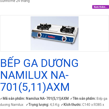
Sunhome 24 tháng
Xem thêm...
BẾP GA DƯƠNG
NAMILUX NA-
701(5,11)AXM
Mã sản phẩm: Namilux NA-701(5,11)AXM
Tên sản phẩm:
Bếp ga
✔
✔
dương Namilux
Trọng lượng:
4,5 Kg
Kích thước:
C140 x R385 x
✔
✔