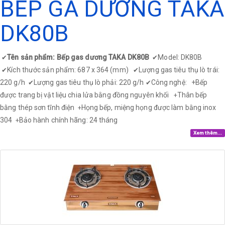
BẾP GA DƯƠNG TAKA
DK80B
Tên sản phẩm: Bếp gas dương TAKA DK80B
Model: DK80B
✔
✔
Kích thước sản phẩm: 687 x 364 (mm)
Lượng gas tiêu thụ lò trái:
✔
✔
220 g/h
Lượng gas tiêu thụ lò phải: 220 g/h
Công nghệ: +
Bếp
✔
✔
được trang bị vật liệu chia lửa bằng đồng nguyên khối
Thân bếp
+
bằng thép sơn tĩnh điện
Họng bếp, miệng họng được làm bằng inox
+
304
Bảo hành chính hãng: 24 tháng
+
Xem thêm...