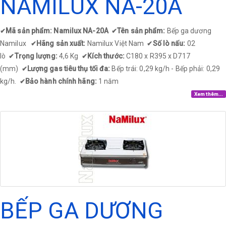
NAMILUX NA-20A
Mã sản phẩm: Namilux NA-20A
Tên sản phẩm:
Bếp ga dương
✔
✔
Namilux
Hãng sản xuất:
Namilux Việt Nam
Số lò nấu:
02
✔
✔
lò
Trọng lượng:
4,6 Kg
Kích thước:
C180 x R395 x D717
✔
✔
(mm)
Lượng gas tiêu thụ tối đa:
Bếp trái: 0,29 kg/h - Bếp phải: 0,29
✔
kg/h.
Bảo hành chính hãng:
1 năm
✔
Xem thêm...
BẾP GA DƯƠNG