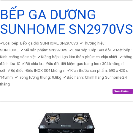
BẾP GA DƯƠNG
SUNHOME SN2970VS
✔
Lọai bếp: Bếp ga đôi SUNHOME SN2970VS
✔
Thương hiệu:
SUNHOME
✔
Mã sản phẩm: SN2970VS
✔
Lọai bếp: Bếp Gas đôi
✔
Mặt bếp:
Kính chống sốc nhiệt
✔
Kiềng bếp: Hợp kim thép phủ men chịu nhiệt
✔
thống
đánh lửa: IC
✔
Bộ chia lửa: Đầu đốt tiết kiệm gas bang Inox 304 không rỉ
sét
✔
Bộ điếu: Điếu INOX 304 không rỉ
✔
Kích thước sản phẩm: 690 x 420 x
145mm
✔
Trong lượng thùng: 9.8kg
✔
Bảo hành: Chính hãng Sunhome 24
tháng
Xem thêm...