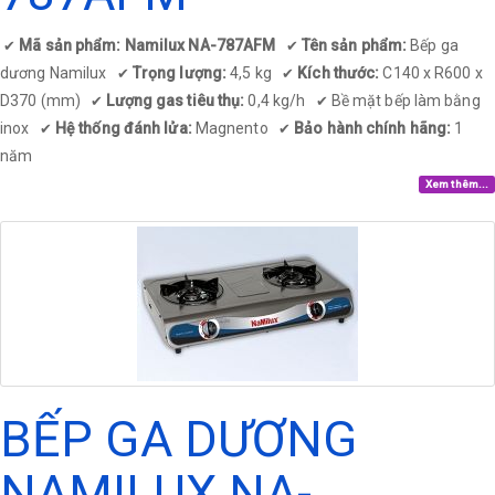
Mã sản phẩm: Namilux NA-787AFM
Tên sản phẩm:
Bếp ga
✔
✔
dương Namilux
Trọng lượng:
4,5 kg
Kích thước:
C140 x R600 x
✔
✔
D370 (mm)
Lượng gas tiêu thụ:
0,4 kg/h
Bề mặt bếp làm bằng
✔
✔
inox
Hệ thống đánh lửa:
Magnento
Bảo hành chính hãng:
1
✔
✔
năm
Xem thêm...
BẾP GA DƯƠNG
NAMILUX NA-