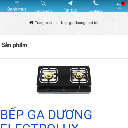
0
Danh mục
Tin tức
Tìm kiếm
Hotline
Hiện chưa có sản phẩm nào trong giỏ hàng của bạn
Trang chủ
bep-ga-duong-loai-tot
Sản phẩm
BẾP GA DƯƠNG