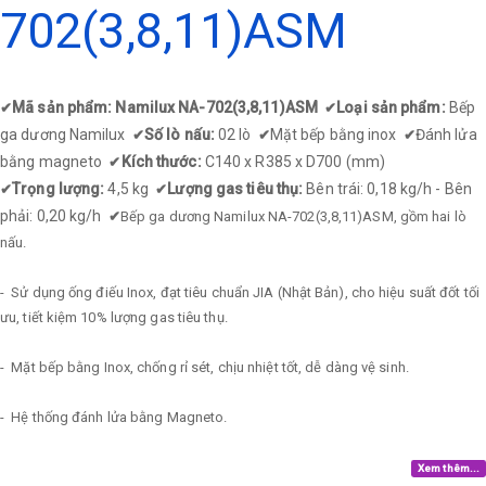
702(3,8,11)ASM
Mã sản phẩm: Namilux NA-702(3,8,11)ASM
Loại sản phẩm:
Bếp
✔
✔
ga dương Namilux
Số lò nấu:
02 lò
Mặt bếp bằng inox
Đánh lửa
✔
✔
✔
bằng magneto
Kích thước:
C140 x R385 x D700 (mm)
✔
Trọng lượng:
4,5 kg
Lượng gas tiêu thụ:
Bên trái: 0,18 kg/h - Bên
✔
✔
phải: 0,20 kg/h
✔
Bếp ga dương Namilux NA-702(3,8,11)ASM, gồm hai lò
nấu.
- Sử dụng ống điếu Inox, đạt tiêu chuẩn JIA (Nhật Bản), cho hiệu suất đốt tối
ưu, tiết kiệm 10% lượng gas tiêu thụ.
- Mặt bếp bằng Inox, chống rỉ sét, chịu nhiệt tốt, dễ dàng vệ sinh.
- Hệ thống đánh lửa bằng Magneto.
Xem thêm...