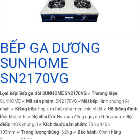
BẾP GA DƯƠNG
SUNHOME
SN2170VG
Lọai bếp: Bếp ga đôi SUNHOME SN2170VG
Thương hiệu:
✔
SUNHOME
Mã sản phẩm:
SN2170VG
Mặt bếp:
Kính chống sốc
✔
✔
nhiệt
Kiềng bếp:
Hợp kim thép phủ men chịu nhiệt
Hệ thống đánh
✔
✔
lửa:
Megneto
Bộ chia lửa:
Hoa sen đồng nguyên khối japan
Bộ
✔
✔
điếu:
INOX chống rỉ
Kích thước sản phẩm:
705 x 415 x
✔
105mm
Trong lượng thùng:
6.0kg
Bảo hành:
Chính hãng
✔
✔