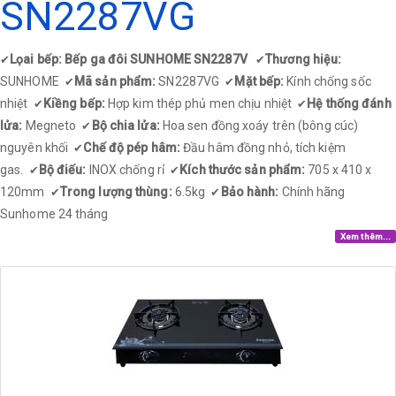
SN2287VG
Lọai bếp: Bếp ga đôi SUNHOME SN2287V
Thương hiệu:
✔
✔
SUNHOME
Mã sản phẩm:
SN2287VG
Mặt bếp:
Kính chống sốc
✔
✔
nhiệt
Kiềng bếp:
Hợp kim thép phủ men chịu nhiệt
Hệ thống đánh
✔
✔
lửa:
Megneto
Bộ chia lửa:
Hoa sen đồng xoáy trên (bông cúc)
✔
nguyên khối
Chế độ pép hâm:
Đầu hâm đồng nhỏ, tích kiệm
✔
gas.
Bộ điếu:
INOX chống rỉ
Kích thước sản phẩm:
705 x 410 x
✔
✔
120mm
Trong lượng thùng:
6.5kg
Bảo hành:
Chính hãng
✔
✔
Sunhome 24 tháng​
Xem thêm...