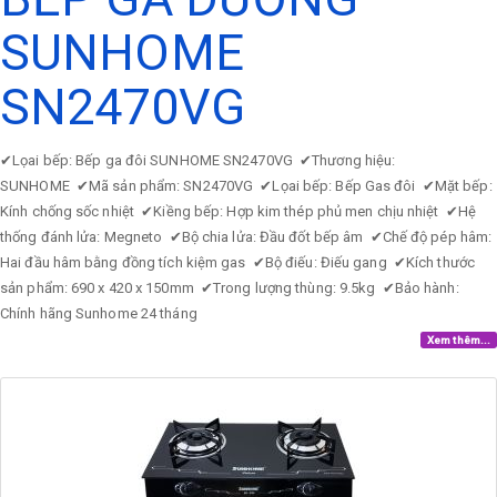
SUNHOME
SN2470VG
✔
Lọai bếp: Bếp ga đôi SUNHOME SN2470VG
✔
Thương hiệu:
SUNHOME
✔
Mã sản phẩm: SN2470VG
✔
Lọai bếp: Bếp Gas đôi
✔
Mặt bếp:
Kính chống sốc nhiệt
✔
Kiềng bếp: Hợp kim thép phủ men chịu nhiệt
✔
Hệ
thống đánh lửa: Megneto
✔
Bộ chia lửa: Đầu đốt bếp âm
✔
Chế độ pép hâm:
Hai đầu hâm bằng đồng tích kiệm gas
✔
Bộ điếu: Điếu gang
✔
Kích thước
sản phẩm: 690 x 420 x 150mm
✔
Trong lượng thùng: 9.5kg
✔
Bảo hành:
Chính hãng Sunhome 24 tháng
Xem thêm...