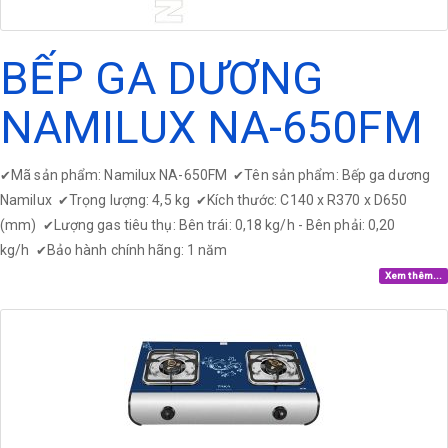
BẾP GA DƯƠNG
NAMILUX NA-650FM
Mã sản phẩm: Namilux NA-650FM
Tên sản phẩm: Bếp ga dương
✔
✔
Namilux
Trọng lượng: 4,5 kg
Kích thước: C140 x R370 x D650
✔
✔
(mm)
Lượng gas tiêu thụ: Bên trái: 0,18 kg/h - Bên phải: 0,20
✔
kg/h
Bảo hành chính hãng: 1 năm
✔
Xem thêm...