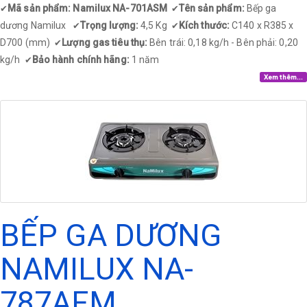
Mã sản phẩm: Namilux NA-701ASM
Tên sản phẩm:
Bếp ga
✔
✔
dương Namilux
Trọng lượng:
4,5 Kg
Kích thước:
C140 x R385 x
✔
✔
D700 (mm)
Lượng gas tiêu thụ:
Bên trái: 0,18 kg/h - Bên phải: 0,20
✔
kg/h
Bảo hành chính hãng:
1 năm
✔
Xem thêm...
BẾP GA DƯƠNG
NAMILUX NA-
787AFM