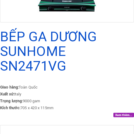
BẾP GA DƯƠNG
SUNHOME
SN2471VG
Giao hàng:
Toàn Quốc
Xuất xứ:
Italy
Trọng lượng:
9000 gam
Kích thước:
705 x 420 x 115mm
Xem thêm...