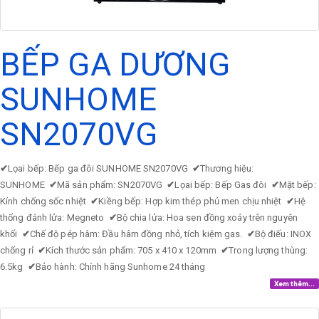
BẾP GA DƯƠNG
SUNHOME
SN2070VG
✔
Lọai bếp: Bếp ga đôi SUNHOME SN2070VG
✔
Thương hiệu:
SUNHOME
✔
Mã sản phẩm: SN2070VG
✔
Lọai bếp: Bếp Gas đôi
✔
Mặt bếp:
Kính chống sốc nhiệt
✔
Kiềng bếp: Hợp kim thép phủ men chịu nhiệt
✔
Hệ
thống đánh lửa: Megneto
✔
Bộ chia lửa: Hoa sen đồng xoáy trên nguyên
khối
✔
Chế độ pép hâm: Đầu hâm đồng nhỏ, tích kiệm gas.
✔
Bộ điếu: INOX
chống rỉ
✔
Kích thước sản phẩm: 705 x 410 x 120mm
✔
Trong lượng thùng:
6.5kg
✔
Bảo hành: Chính hãng Sunhome 24 tháng
Xem thêm...