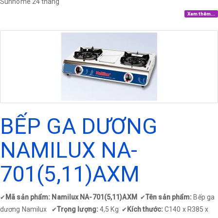
Sunhome 24 tháng
Xem thêm...
BẾP GA DƯƠNG
NAMILUX NA-
701(5,11)AXM
Mã sản phẩm: Namilux NA-701(5,11)AXM
Tên sản phẩm:
Bếp ga
✔
✔
dương Namilux
Trọng lượng:
4,5 Kg
Kích thước:
C140 x R385 x
✔
✔