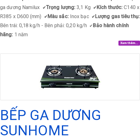
ga dương Namilux
Trọng lượng:
3,1 Kg
Kích thước:
C140 x
✔
✔
R385 x D600 (mm)
Màu sắc:
Inox bạc
Lượng gas tiêu thụ:
✔
✔
Bên trái: 0,18 kg/h - Bên phải: 0,20 kg/h
Bảo hành chính
✔
hãng:
1 năm
Xem thêm...
BẾP GA DƯƠNG
SUNHOME