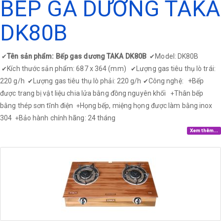
BẾP GA DƯƠNG TAKA
DK80B
Tên sản phẩm: Bếp gas dương TAKA DK80B
Model: DK80B
✔
✔
Kích thước sản phẩm: 687 x 364 (mm)
Lượng gas tiêu thụ lò trái:
✔
✔
220 g/h
Lượng gas tiêu thụ lò phải: 220 g/h
Công nghệ: +
Bếp
✔
✔
được trang bị vật liệu chia lửa bằng đồng nguyên khối
Thân bếp
+
bằng thép sơn tĩnh điện
Họng bếp, miệng họng được làm bằng inox
+
304
Bảo hành chính hãng: 24 tháng
+
Xem thêm...