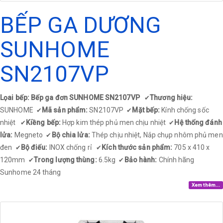
BẾP GA DƯƠNG
SUNHOME
SN2107VP
Lọai bếp: Bếp ga đơn SUNHOME SN2107VP
Thương hiệu:
✔
SUNHOME
Mã sản phẩm:
SN2107VP
Mặt bếp:
Kính chống sốc
✔
✔
nhiệt
Kiềng bếp:
Hợp kim thép phủ men chịu nhiệt
Hệ thống đánh
✔
✔
lửa:
Megneto
Bộ chia lửa:
Thép chịu nhiệt, Nắp chụp nhôm phủ men
✔
đen
Bộ điếu:
INOX chống rỉ
Kích thước sản phẩm:
705 x 410 x
✔
✔
120mm
Trong lượng thùng:
6.5kg
Bảo hành:
Chính hãng
✔
✔
Sunhome 24 tháng
Xem thêm...