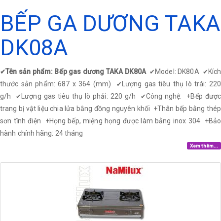
BẾP GA DƯƠNG TAKA
DK08A
Tên sản phẩm: Bếp gas dương TAKA DK80A
Model: DK80A
Kíc
✔
✔
✔
thước sản phẩm: 687 x 364 (mm)
Lượng gas tiêu thụ lò trái: 22
✔
g/h
Lượng gas tiêu thụ lò phải: 220 g/h
Công nghệ: +Bếp được
✔
✔
trang bị vật liệu chia lửa bằng đồng nguyên khối
+
Thân bếp bằng thép
sơn tĩnh điện
+
Họng bếp, miệng họng được làm bằng inox 304
+
Bả
hành chính hãng: 24 tháng
Xem thêm...