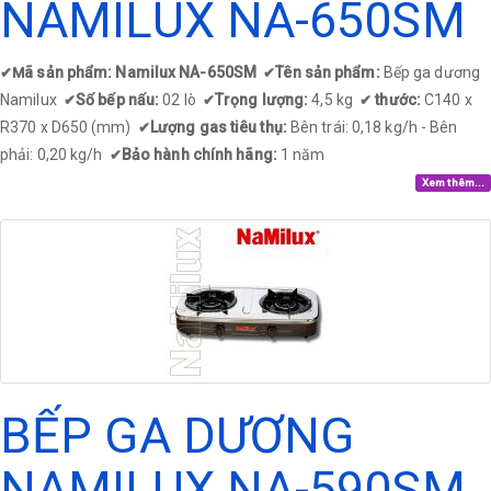
NAMILUX NA-650SM
ã sản phẩm: Namilux NA-650SM
Tên sản phẩm:
Bếp ga dương
✔
M
✔
Namilux
Số bếp nấu:
02 lò
Trọng lượng:
4,5 kg
thước:
C140 x
✔
✔
✔
R370 x D650 (mm)
Lượng gas tiêu thụ:
Bên trái: 0,18 kg/h - Bên
✔
phải: 0,20 kg/h
Bảo hành chính hãng:
1 năm
✔
Xem thêm...
BẾP GA DƯƠNG
NAMILUX NA-590SM