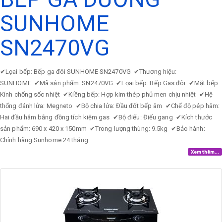
SUNHOME
SN2470VG
✔
Lọai bếp: Bếp ga đôi SUNHOME SN2470VG
✔
Thương hiệu:
SUNHOME
✔
Mã sản phẩm: SN2470VG
✔
Lọai bếp: Bếp Gas đôi
✔
Mặt bếp:
Kính chống sốc nhiệt
✔
Kiềng bếp: Hợp kim thép phủ men chịu nhiệt
✔
Hệ
thống đánh lửa: Megneto
✔
Bộ chia lửa: Đầu đốt bếp âm
✔
Chế độ pép hâm:
Hai đầu hâm bằng đồng tích kiệm gas
✔
Bộ điếu: Điếu gang
✔
Kích thước
sản phẩm: 690 x 420 x 150mm
✔
Trong lượng thùng: 9.5kg
✔
Bảo hành:
Chính hãng Sunhome 24 tháng
Xem thêm...