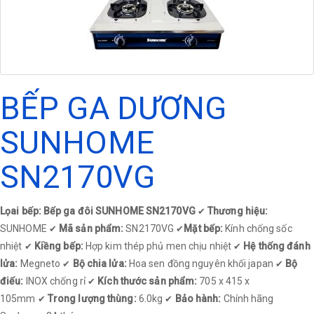
BẾP GA DƯƠNG
SUNHOME
SN2170VG
Lọai bếp: Bếp ga đôi SUNHOME SN2170VG
Thương hiệu:
✔
SUNHOME
Mã sản phẩm:
SN2170VG
Mặt bếp:
Kính chống sốc
✔
✔
nhiệt
Kiềng bếp:
Hợp kim thép phủ men chịu nhiệt
Hệ thống đánh
✔
✔
lửa:
Megneto
Bộ chia lửa:
Hoa sen đồng nguyên khối japan
Bộ
✔
✔
điếu:
INOX chống rỉ
Kích thước sản phẩm:
705 x 415 x
✔
105mm
Trong lượng thùng:
6.0kg
Bảo hành:
Chính hãng
✔
✔