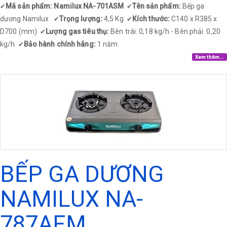
Mã sản phẩm: Namilux NA-701ASM
Tên sản phẩm:
Bếp ga
✔
✔
dương Namilux
Trọng lượng:
4,5 Kg
Kích thước:
C140 x R385 x
✔
✔
D700 (mm)
Lượng gas tiêu thụ:
Bên trái: 0,18 kg/h - Bên phải: 0,20
✔
kg/h
Bảo hành chính hãng:
1 năm
✔
Xem thêm...
BẾP GA DƯƠNG
NAMILUX NA-
787AFM