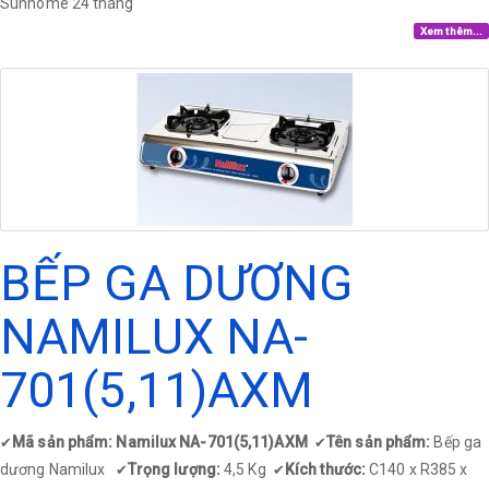
Sunhome 24 tháng
Xem thêm...
BẾP GA DƯƠNG
NAMILUX NA-
701(5,11)AXM
Mã sản phẩm: Namilux NA-701(5,11)AXM
Tên sản phẩm:
Bếp ga
✔
✔
dương Namilux
Trọng lượng:
4,5 Kg
Kích thước:
C140 x R385 x
✔
✔