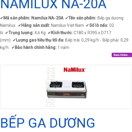
NAMILUX NA-20A
Mã sản phẩm: Namilux NA-20A
Tên sản phẩm:
Bếp ga dương
✔
✔
Namilux
Hãng sản xuất:
Namilux Việt Nam
Số lò nấu:
02
✔
✔
lò
Trọng lượng:
4,6 Kg
Kích thước:
C180 x R395 x D717
✔
✔
(mm)
Lượng gas tiêu thụ tối đa:
Bếp trái: 0,29 kg/h - Bếp phải: 0,29
✔
kg/h.
Bảo hành chính hãng:
1 năm
✔
Xem thêm...
BẾP GA DƯƠNG