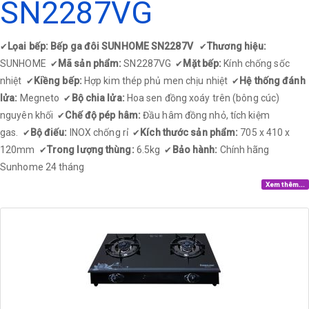
SN2287VG
Lọai bếp: Bếp ga đôi SUNHOME SN2287V
Thương hiệu:
✔
✔
SUNHOME
Mã sản phẩm:
SN2287VG
Mặt bếp:
Kính chống sốc
✔
✔
nhiệt
Kiềng bếp:
Hợp kim thép phủ men chịu nhiệt
Hệ thống đánh
✔
✔
lửa:
Megneto
Bộ chia lửa:
Hoa sen đồng xoáy trên (bông cúc)
✔
nguyên khối
Chế độ pép hâm:
Đầu hâm đồng nhỏ, tích kiệm
✔
gas.
Bộ điếu:
INOX chống rỉ
Kích thước sản phẩm:
705 x 410 x
✔
✔
120mm
Trong lượng thùng:
6.5kg
Bảo hành:
Chính hãng
✔
✔
Sunhome 24 tháng​
Xem thêm...