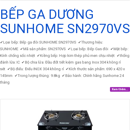
BẾP GA DƯƠNG
SUNHOME SN2970VS
✔
Lọai bếp: Bếp ga đôi SUNHOME SN2970VS
✔
Thương hiệu:
SUNHOME
✔
Mã sản phẩm: SN2970VS
✔
Lọai bếp: Bếp Gas đôi
✔
Mặt bếp:
Kính chống sốc nhiệt
✔
Kiềng bếp: Hợp kim thép phủ men chịu nhiệt
✔
thống
đánh lửa: IC
✔
Bộ chia lửa: Đầu đốt tiết kiệm gas bang Inox 304 không rỉ
sét
✔
Bộ điếu: Điếu INOX 304 không rỉ
✔
Kích thước sản phẩm: 690 x 420 x
145mm
✔
Trong lượng thùng: 9.8kg
✔
Bảo hành: Chính hãng Sunhome 24
tháng
Xem thêm...