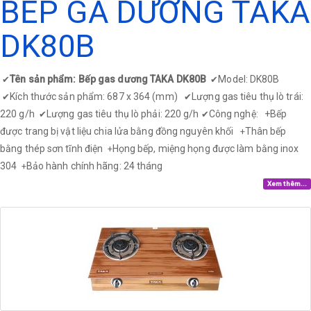
BẾP GA DƯƠNG TAKA
DK80B
Tên sản phẩm: Bếp gas dương TAKA DK80B
Model: DK80B
✔
✔
Kích thước sản phẩm: 687 x 364 (mm)
Lượng gas tiêu thụ lò trái:
✔
✔
220 g/h
Lượng gas tiêu thụ lò phải: 220 g/h
Công nghệ: +
Bếp
✔
✔
được trang bị vật liệu chia lửa bằng đồng nguyên khối
Thân bếp
+
bằng thép sơn tĩnh điện
Họng bếp, miệng họng được làm bằng inox
+
304
Bảo hành chính hãng: 24 tháng
+
Xem thêm...