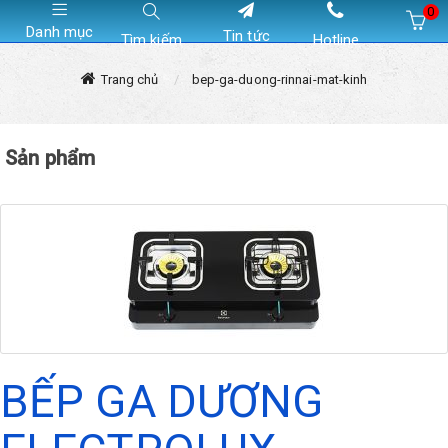
0
Danh mục
Tin tức
Tìm kiếm
Hotline
Hiện chưa có sản phẩm nào trong giỏ hàng của bạn
Trang chủ
bep-ga-duong-rinnai-mat-kinh
Sản phẩm
BẾP GA DƯƠNG