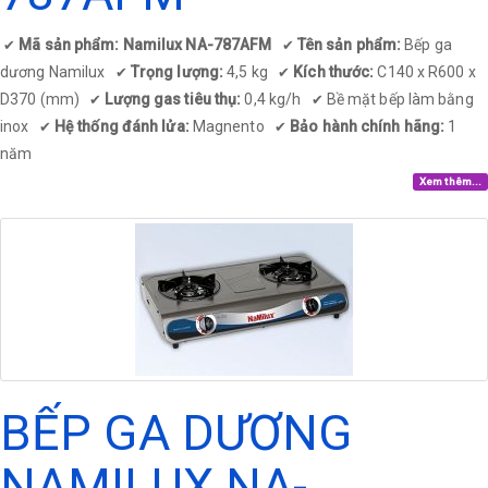
Mã sản phẩm: Namilux NA-787AFM
Tên sản phẩm:
Bếp ga
✔
✔
dương Namilux
Trọng lượng:
4,5 kg
Kích thước:
C140 x R600 x
✔
✔
D370 (mm)
Lượng gas tiêu thụ:
0,4 kg/h
Bề mặt bếp làm bằng
✔
✔
inox
Hệ thống đánh lửa:
Magnento
Bảo hành chính hãng:
1
✔
✔
năm
Xem thêm...
BẾP GA DƯƠNG
NAMILUX NA-