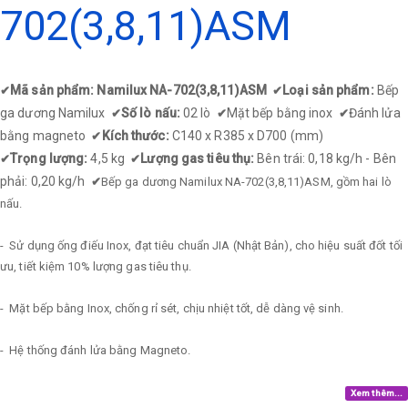
702(3,8,11)ASM
Mã sản phẩm: Namilux NA-702(3,8,11)ASM
Loại sản phẩm:
Bếp
✔
✔
ga dương Namilux
Số lò nấu:
02 lò
Mặt bếp bằng inox
Đánh lửa
✔
✔
✔
bằng magneto
Kích thước:
C140 x R385 x D700 (mm)
✔
Trọng lượng:
4,5 kg
Lượng gas tiêu thụ:
Bên trái: 0,18 kg/h - Bên
✔
✔
phải: 0,20 kg/h
✔
Bếp ga dương Namilux NA-702(3,8,11)ASM, gồm hai lò
nấu.
- Sử dụng ống điếu Inox, đạt tiêu chuẩn JIA (Nhật Bản), cho hiệu suất đốt tối
ưu, tiết kiệm 10% lượng gas tiêu thụ.
- Mặt bếp bằng Inox, chống rỉ sét, chịu nhiệt tốt, dễ dàng vệ sinh.
- Hệ thống đánh lửa bằng Magneto.
Xem thêm...