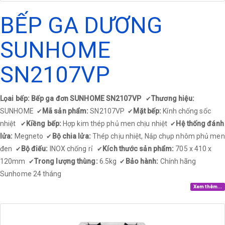
BẾP GA DƯƠNG
SUNHOME
SN2107VP
Lọai bếp: Bếp ga đơn SUNHOME SN2107VP
Thương hiệu:
✔
SUNHOME
Mã sản phẩm:
SN2107VP
Mặt bếp:
Kính chống sốc
✔
✔
nhiệt
Kiềng bếp:
Hợp kim thép phủ men chịu nhiệt
Hệ thống đánh
✔
✔
lửa:
Megneto
Bộ chia lửa:
Thép chịu nhiệt, Nắp chụp nhôm phủ men
✔
đen
Bộ điếu:
INOX chống rỉ
Kích thước sản phẩm:
705 x 410 x
✔
✔
120mm
Trong lượng thùng:
6.5kg
Bảo hành:
Chính hãng
✔
✔
Sunhome 24 tháng
Xem thêm...