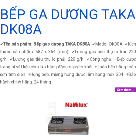
BẾP GA DƯƠNG TAKA
DK08A
Tên sản phẩm: Bếp gas dương TAKA DK80A
Model: DK80A
Kíc
✔
✔
✔
thước sản phẩm: 687 x 364 (mm)
Lượng gas tiêu thụ lò trái: 22
✔
g/h
Lượng gas tiêu thụ lò phải: 220 g/h
Công nghệ: +Bếp được
✔
✔
trang bị vật liệu chia lửa bằng đồng nguyên khối
+
Thân bếp bằng thép
sơn tĩnh điện
+
Họng bếp, miệng họng được làm bằng inox 304
+
Bả
hành chính hãng: 24 tháng
Xem thêm...