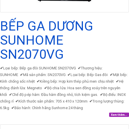
BẾP GA DƯƠNG
SUNHOME
SN2070VG
✔
Lọai bếp: Bếp ga đôi SUNHOME SN2070VG
✔
Thương hiệu:
SUNHOME
✔
Mã sản phẩm: SN2070VG
✔
Lọai bếp: Bếp Gas đôi
✔
Mặt bếp:
Kính chống sốc nhiệt
✔
Kiềng bếp: Hợp kim thép phủ men chịu nhiệt
✔
Hệ
thống đánh lửa: Megneto
✔
Bộ chia lửa: Hoa sen đồng xoáy trên nguyên
khối
✔
Chế độ pép hâm: Đầu hâm đồng nhỏ, tích kiệm gas.
✔
Bộ điếu: INOX
chống rỉ
✔
Kích thước sản phẩm: 705 x 410 x 120mm
✔
Trong lượng thùng:
6.5kg
✔
Bảo hành: Chính hãng Sunhome 24 tháng
Xem thêm...