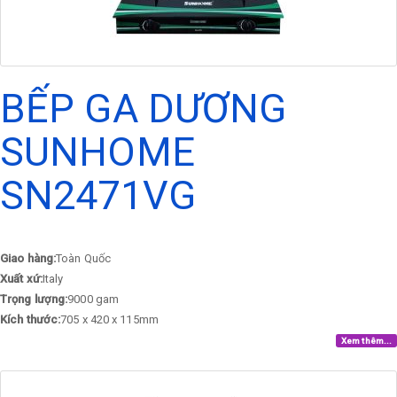
BẾP GA DƯƠNG
SUNHOME
SN2471VG
Giao hàng:
Toàn Quốc
Xuất xứ:
Italy
Trọng lượng:
9000 gam
Kích thước:
705 x 420 x 115mm
Xem thêm...