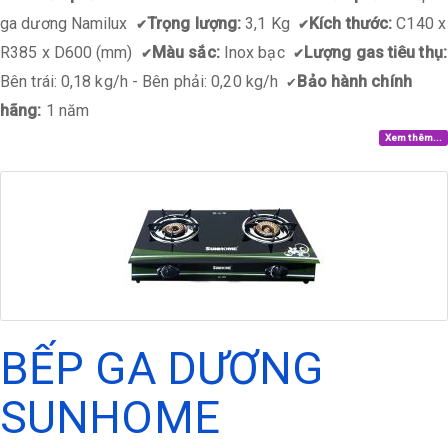
ga dương Namilux
Trọng lượng:
3,1 Kg
Kích thước:
C140 x
✔
✔
R385 x D600 (mm)
Màu sắc:
Inox bạc
Lượng gas tiêu thụ:
✔
✔
Bên trái: 0,18 kg/h - Bên phải: 0,20 kg/h
Bảo hành chính
✔
hãng:
1 năm
Xem thêm...
BẾP GA DƯƠNG
SUNHOME