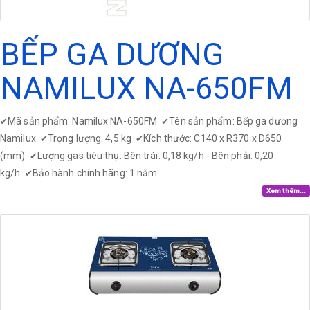
BẾP GA DƯƠNG
NAMILUX NA-650FM
Mã sản phẩm: Namilux NA-650FM
Tên sản phẩm: Bếp ga dương
✔
✔
Namilux
Trọng lượng: 4,5 kg
Kích thước: C140 x R370 x D650
✔
✔
(mm)
Lượng gas tiêu thụ: Bên trái: 0,18 kg/h - Bên phải: 0,20
✔
kg/h
Bảo hành chính hãng: 1 năm
✔
Xem thêm...