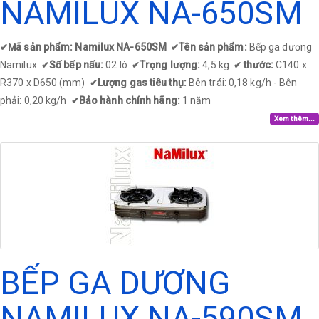
NAMILUX NA-650SM
ã sản phẩm: Namilux NA-650SM
Tên sản phẩm:
Bếp ga dương
✔
M
✔
Namilux
Số bếp nấu:
02 lò
Trọng lượng:
4,5 kg
thước:
C140 x
✔
✔
✔
R370 x D650 (mm)
Lượng gas tiêu thụ:
Bên trái: 0,18 kg/h - Bên
✔
phải: 0,20 kg/h
Bảo hành chính hãng:
1 năm
✔
Xem thêm...
BẾP GA DƯƠNG
NAMILUX NA-590SM