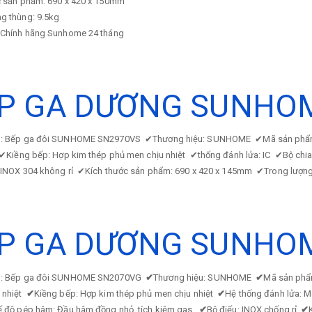
c sản phẩm: 690 x 420 x 150mm
ng thùng: 9.5kg
 Chính hãng Sunhome 24 tháng
P GA DƯƠNG SUNHO
p: Bếp ga đôi SUNHOME SN2970VS
✔
Thương hiệu: SUNHOME
✔
Mã sản ph
✔
Kiềng bếp: Hợp kim thép phủ men chịu nhiệt
✔
thống đánh lửa: IC
✔
Bộ chia
u INOX 304 không rỉ
✔
Kích thước sản phẩm: 690 x 420 x 145mm
✔
Trong lượn
P GA DƯƠNG SUNHO
p: Bếp ga đôi SUNHOME SN2070VG
✔
Thương hiệu: SUNHOME
✔
Mã sản ph
 nhiệt
✔
Kiềng bếp: Hợp kim thép phủ men chịu nhiệt
✔
Hệ thống đánh lửa:
 độ pép hâm: Đầu hâm đồng nhỏ, tích kiệm gas.
✔
Bộ điếu: INOX chống rỉ
✔