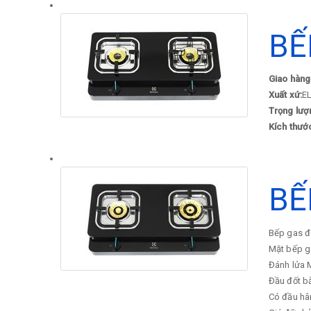
BẾ
Giao hàng
Xuất xứ:
EL
Trọng lượ
Kích thướ
BẾ
Bếp gas đô
Mặt bếp ga
Đánh lửa M
Đầu đốt bằ
Có đầu hâm