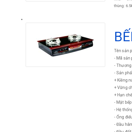
thùng: 6.
BẾ
Tên sản p
- Mã sản 
- Thương 
- Sản phẩ
+ Kiềng n
+ Vững ch
+ Hạn chế 
- Mặt bếp:
- Hệ thốn
- Ống điếu
- Đầu hâm
- Đầu đốt