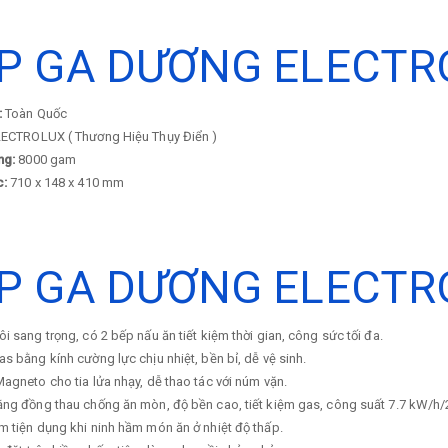
P GA DƯƠNG ELECTR
:
Toàn Quốc
ECTROLUX ( Thương Hiệu Thụy Điển )
ng:
8000 gam
c:
710 x 148 x 410 mm
P GA DƯƠNG ELECTR
i sang trọng, có 2 bếp nấu ăn tiết kiệm thời gian, công sức tối đa.
s bằng kính cường lực chịu nhiệt, bền bỉ, dễ vệ sinh.
agneto cho tia lửa nhạy, dễ thao tác với núm vặn.
ng đồng thau chống ăn mòn, độ bền cao, tiết kiệm gas, công suất 7.7 kW/h/2
 tiện dụng khi ninh hầm món ăn ở nhiệt độ thấp.