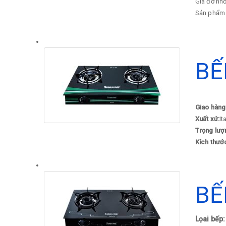
Giá đỡ nhỏ
Sản phẩm c
BẾ
Giao hàng
Xuất xứ:
It
Trọng lượ
Kích thướ
BẾ
Lọai bếp