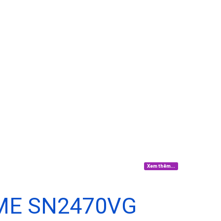
Xem thêm...
ME SN2470VG