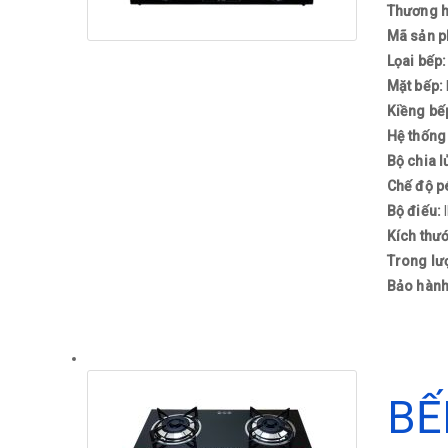
Thương h
Mã sản 
Lọai bếp
Mặt bếp:
Kiềng bế
Hệ thống
Bộ chia l
Chế độ p
Bộ điếu:
Kích thư
Trong lư
Bảo hàn
BẾ