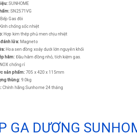
iệu:
SUNHOME
phẩm:
SN2571VG
:
Bếp Gas đôi
Kính chống sốc nhiệt
p:
Hợp kim thép phủ men chịu nhiệt
 đánh lửa:
Magneto
ửa:
Hoa sen đồng xoáy dưới lớn nguyên khối
ép hâm:
Đầu hâm đồng nhỏ, tích kiệm gas.
INOX chống rỉ
ớc sản phẩm:
705 x 420 x 115mm
ợng thùng:
9.0kg
h:
Chính hãng Sunhome 24 tháng​
P GA DƯƠNG SUNHO