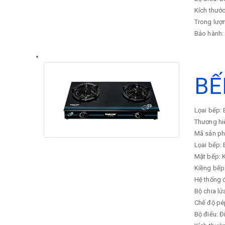
Kích thướ
Trong lượ
Bảo hành:
BẾ
Lọai bếp
Thương h
Mã sản p
Lọai bếp:
Mặt bếp: K
Kiềng bếp
Hệ thống 
Bộ chia lử
Chế độ pé
Bộ điếu: 