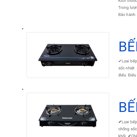
Kích thướ
Trong lượ
Bảo hành:
BẾ
✔
Lọai bế
sốc nhiệt
điếu: Điế
BẾ
✔
Lọai bế
chống sốc
khối
✔
Chế