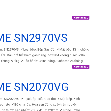
Xem thêm...
ME SN2970VS
ẩm: SN2970VS
✔
Lọai bếp: Bếp Gas đôi
✔
Mặt bếp: Kính chống
 lửa: Đầu đốt tiết kiệm gas bang Inox 304 không rỉ sét
✔
Bộ
g thùng: 9.8kg
✔
Bảo hành: Chính hãng Sunhome 24 tháng
Xem thêm...
ME SN2070VG
ẩm: SN2070VG
✔
Lọai bếp: Bếp Gas đôi
✔
Mặt bếp: Kính
 Megneto
✔
Bộ chia lửa: Hoa sen đồng xoáy trên nguyên
Kích thước sản phẩm: 705 x 410 x 120mm
✔
Trong lượng