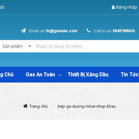
Đăng nhập
00
Email us!
hr@gastute.com
Call to us!
0943789600
ng Chủ
Gas An Toàn
Thiết Bị Xăng Dầu
Tin Tức
Trang chủ
bep-ga-duong-rinnai-nhap-khau