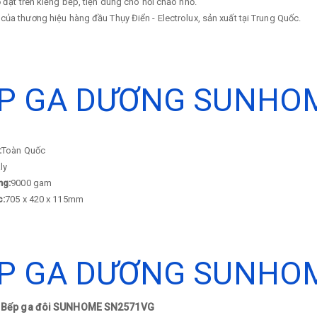
 đặt trên kiềng bếp, tiện dùng cho nồi chảo nhỏ.
ủa thương hiệu hàng đầu Thụy Điển - Electrolux, sản xuất tại Trung Quốc.
P GA DƯƠNG SUNHO
:
Toàn Quốc
aly
ng:
9000 gam
c:
705 x 420 x 115mm
P GA DƯƠNG SUNHO
: Bếp ga đôi SUNHOME SN2571VG