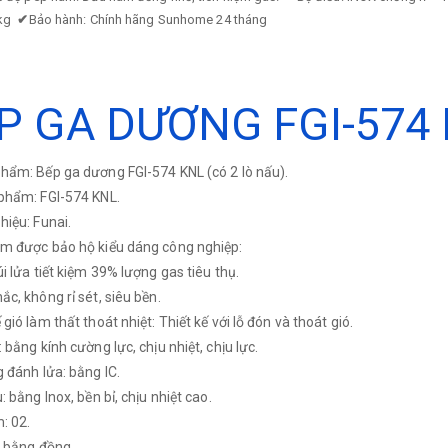
5kg
✔
Bảo hành: Chính hãng Sunhome 24 tháng
P GA DƯƠNG FGI-574
hẩm: Bếp ga dương FGI-574 KNL (có 2 lò nấu).
phẩm: FGI-574 KNL.
hiệu: Funai.
m được bảo hộ kiểu dáng công nghiệp:
úi lửa tiết kiệm 39% lượng gas tiêu thụ.
ắc, không rỉ sét, siêu bền.
gió làm thất thoát nhiệt: Thiết kế với lỗ đón và thoát gió.
 bằng kính cường lực, chịu nhiệt, chịu lực.
g đánh lửa: bằng IC.
: bằng Inox, bền bỉ, chịu nhiệt cao.
: 02.
: bằng đồng.