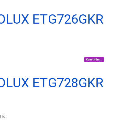
OLUX ETG726GKR
Xem thêm...
OLUX ETG728GKR
 lò.