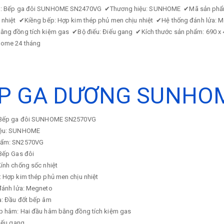
p: Bếp ga đôi SUNHOME SN2470VG
✔
Thương hiệu: SUNHOME
✔
Mã sản ph
 nhiệt
✔
Kiềng bếp: Hợp kim thép phủ men chịu nhiệt
✔
Hệ thống đánh lửa:
ằng đồng tích kiệm gas
✔
Bộ điếu: Điếu gang
✔
Kích thước sản phẩm: 690 
ome 24 tháng
P GA DƯƠNG SUNHO
: Bếp ga đôi SUNHOME SN2570VG
iệu: SUNHOME
hẩm: SN2570VG
 Bếp Gas đôi
ính chống sốc nhiệt
: Hợp kim thép phủ men chịu nhiệt
đánh lửa: Megneto
a: Đầu đốt bếp âm
p hâm: Hai đầu hâm bằng đồng tích kiệm gas
Điếu gang