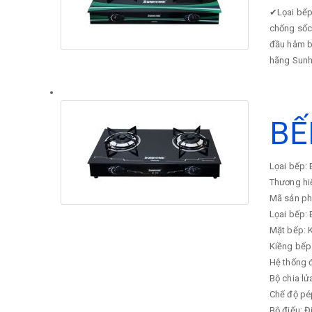
✔
Lọai bế
chống sốc
đầu hâm b
hãng Sunh
BẾ
Lọai bếp
Thương h
Mã sản p
Lọai bếp:
Mặt bếp: K
Kiềng bếp
Hệ thống 
Bộ chia lử
Chế độ pé
Bộ điếu: 