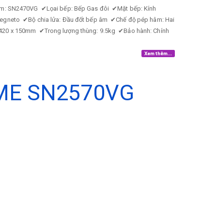
ẩm: SN2470VG
✔
Lọai bếp: Bếp Gas đôi
✔
Mặt bếp: Kính
 Megneto
✔
Bộ chia lửa: Đầu đốt bếp âm
✔
Chế độ pép hâm: Hai
x 420 x 150mm
✔
Trong lượng thùng: 9.5kg
✔
Bảo hành: Chính
Xem thêm...
ME SN2570VG