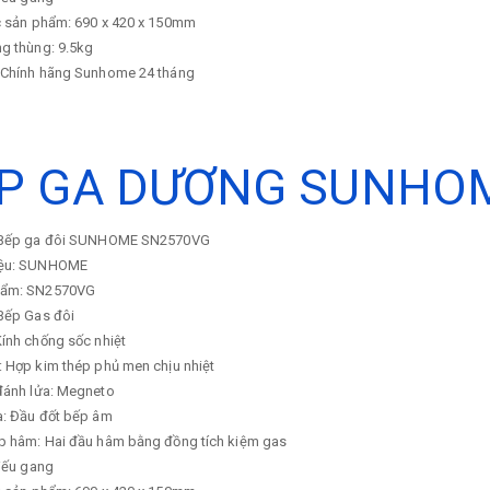
c sản phẩm: 690 x 420 x 150mm
ng thùng: 9.5kg
 Chính hãng Sunhome 24 tháng
P GA DƯƠNG SUNHO
: Bếp ga đôi SUNHOME SN2570VG
iệu: SUNHOME
hẩm: SN2570VG
 Bếp Gas đôi
ính chống sốc nhiệt
: Hợp kim thép phủ men chịu nhiệt
đánh lửa: Megneto
a: Đầu đốt bếp âm
p hâm: Hai đầu hâm bằng đồng tích kiệm gas
Điếu gang