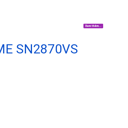
Xem thêm...
ME SN2870VS