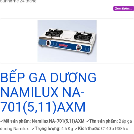
Sunhome 24 tháng
Xem thêm...
BẾP GA DƯƠNG
NAMILUX NA-
701(5,11)AXM
Mã sản phẩm: Namilux NA-701(5,11)AXM
Tên sản phẩm:
Bếp ga
✔
✔
dương Namilux
Trọng lượng:
4,5 Kg
Kích thước:
C140 x R385 x
✔
✔