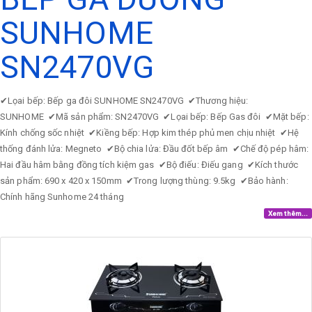
SUNHOME
SN2470VG
✔
Lọai bếp: Bếp ga đôi SUNHOME SN2470VG
✔
Thương hiệu:
SUNHOME
✔
Mã sản phẩm: SN2470VG
✔
Lọai bếp: Bếp Gas đôi
✔
Mặt bếp:
Kính chống sốc nhiệt
✔
Kiềng bếp: Hợp kim thép phủ men chịu nhiệt
✔
Hệ
thống đánh lửa: Megneto
✔
Bộ chia lửa: Đầu đốt bếp âm
✔
Chế độ pép hâm:
Hai đầu hâm bằng đồng tích kiệm gas
✔
Bộ điếu: Điếu gang
✔
Kích thước
sản phẩm: 690 x 420 x 150mm
✔
Trong lượng thùng: 9.5kg
✔
Bảo hành:
Chính hãng Sunhome 24 tháng
Xem thêm...