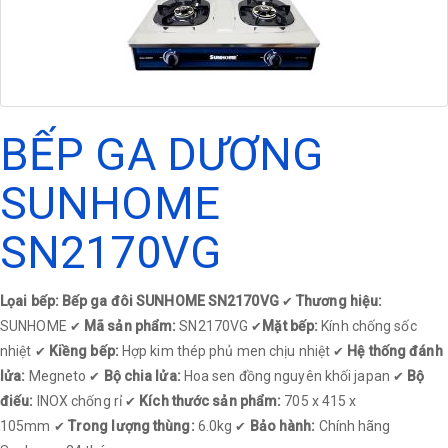
BẾP GA DƯƠNG
SUNHOME
SN2170VG
Lọai bếp: Bếp ga đôi SUNHOME SN2170VG
Thương hiệu:
✔
SUNHOME
Mã sản phẩm:
SN2170VG
Mặt bếp:
Kính chống sốc
✔
✔
nhiệt
Kiềng bếp:
Hợp kim thép phủ men chịu nhiệt
Hệ thống đánh
✔
✔
lửa:
Megneto
Bộ chia lửa:
Hoa sen đồng nguyên khối japan
Bộ
✔
✔
điếu:
INOX chống rỉ
Kích thước sản phẩm:
705 x 415 x
✔
105mm
Trong lượng thùng:
6.0kg
Bảo hành:
Chính hãng
✔
✔