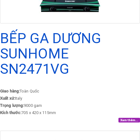
BẾP GA DƯƠNG
SUNHOME
SN2471VG
Giao hàng:
Toàn Quốc
Xuất xứ:
Italy
Trọng lượng:
9000 gam
Kích thước:
705 x 420 x 115mm
Xem thêm...