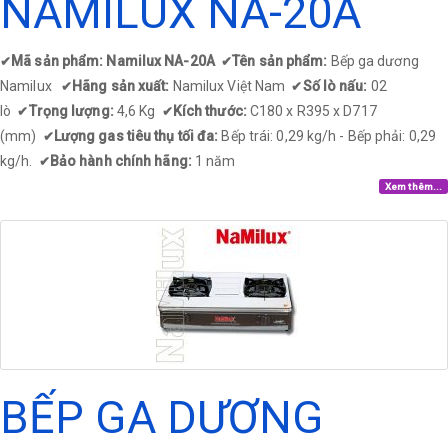
NAMILUX NA-20A
Mã sản phẩm: Namilux NA-20A
Tên sản phẩm:
Bếp ga dương
✔
✔
Namilux
Hãng sản xuất:
Namilux Việt Nam
Số lò nấu:
02
✔
✔
lò
Trọng lượng:
4,6 Kg
Kích thước:
C180 x R395 x D717
✔
✔
(mm)
Lượng gas tiêu thụ tối đa:
Bếp trái: 0,29 kg/h - Bếp phải: 0,29
✔
kg/h.
Bảo hành chính hãng:
1 năm
✔
Xem thêm...
BẾP GA DƯƠNG