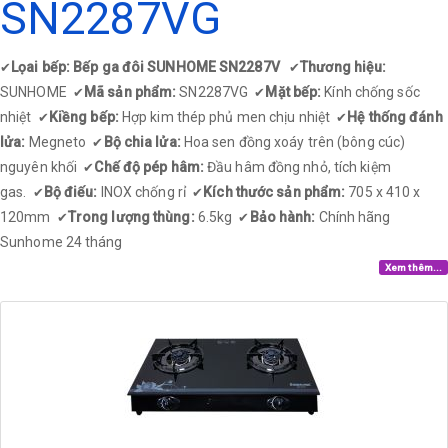
SN2287VG
Lọai bếp: Bếp ga đôi SUNHOME SN2287V
Thương hiệu:
✔
✔
SUNHOME
Mã sản phẩm:
SN2287VG
Mặt bếp:
Kính chống sốc
✔
✔
nhiệt
Kiềng bếp:
Hợp kim thép phủ men chịu nhiệt
Hệ thống đánh
✔
✔
lửa:
Megneto
Bộ chia lửa:
Hoa sen đồng xoáy trên (bông cúc)
✔
nguyên khối
Chế độ pép hâm:
Đầu hâm đồng nhỏ, tích kiệm
✔
gas.
Bộ điếu:
INOX chống rỉ
Kích thước sản phẩm:
705 x 410 x
✔
✔
120mm
Trong lượng thùng:
6.5kg
Bảo hành:
Chính hãng
✔
✔
Sunhome 24 tháng​
Xem thêm...