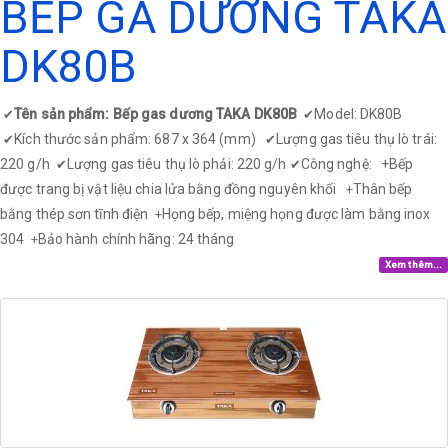
BẾP GA DƯƠNG TAKA
DK80B
Tên sản phẩm: Bếp gas dương TAKA DK80B
Model: DK80B
✔
✔
Kích thước sản phẩm: 687 x 364 (mm)
Lượng gas tiêu thụ lò trái:
✔
✔
220 g/h
Lượng gas tiêu thụ lò phải: 220 g/h
Công nghệ: +
Bếp
✔
✔
được trang bị vật liệu chia lửa bằng đồng nguyên khối
Thân bếp
+
bằng thép sơn tĩnh điện
Họng bếp, miệng họng được làm bằng inox
+
304
Bảo hành chính hãng: 24 tháng
+
Xem thêm...