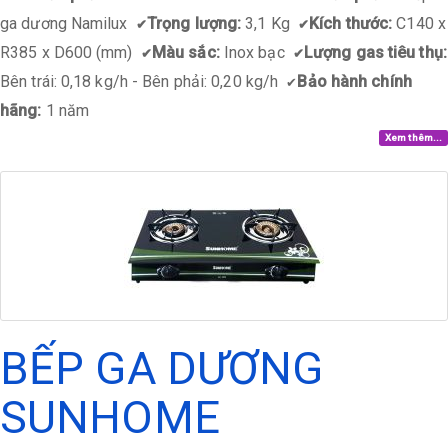
ga dương Namilux
Trọng lượng:
3,1 Kg
Kích thước:
C140 x
✔
✔
R385 x D600 (mm)
Màu sắc:
Inox bạc
Lượng gas tiêu thụ:
✔
✔
Bên trái: 0,18 kg/h - Bên phải: 0,20 kg/h
Bảo hành chính
✔
hãng:
1 năm
Xem thêm...
BẾP GA DƯƠNG
SUNHOME