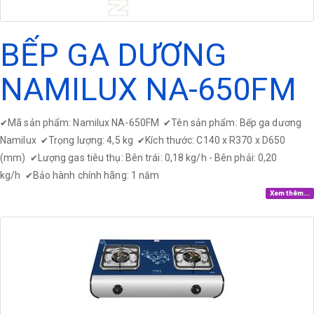
BẾP GA DƯƠNG
NAMILUX NA-650FM
Mã sản phẩm: Namilux NA-650FM
Tên sản phẩm: Bếp ga dương
✔
✔
Namilux
Trọng lượng: 4,5 kg
Kích thước: C140 x R370 x D650
✔
✔
(mm)
Lượng gas tiêu thụ: Bên trái: 0,18 kg/h - Bên phải: 0,20
✔
kg/h
Bảo hành chính hãng: 1 năm
✔
Xem thêm...