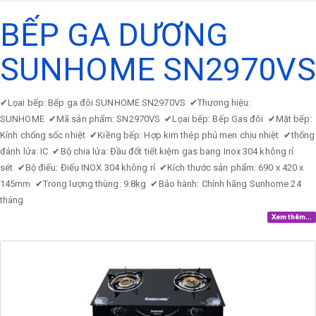
BẾP GA DƯƠNG
SUNHOME SN2970VS
✔
Lọai bếp: Bếp ga đôi SUNHOME SN2970VS
✔
Thương hiệu:
SUNHOME
✔
Mã sản phẩm: SN2970VS
✔
Lọai bếp: Bếp Gas đôi
✔
Mặt bếp:
Kính chống sốc nhiệt
✔
Kiềng bếp: Hợp kim thép phủ men chịu nhiệt
✔
thống
đánh lửa: IC
✔
Bộ chia lửa: Đầu đốt tiết kiệm gas bang Inox 304 không rỉ
sét
✔
Bộ điếu: Điếu INOX 304 không rỉ
✔
Kích thước sản phẩm: 690 x 420 x
145mm
✔
Trong lượng thùng: 9.8kg
✔
Bảo hành: Chính hãng Sunhome 24
tháng
Xem thêm...