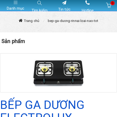
0
Danh mục
Tin tức
Tìm kiếm
Hotline
Hiện chưa có sản phẩm nào trong giỏ hàng của bạn
Trang chủ
bep-ga-duong-rinnai-loai-nao-tot
Sản phẩm
BẾP GA DƯƠNG