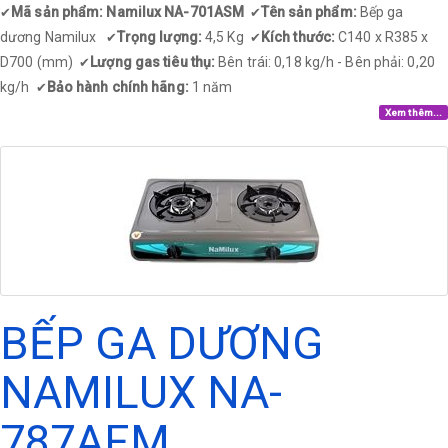
Mã sản phẩm: Namilux NA-701ASM
Tên sản phẩm:
Bếp ga
✔
✔
dương Namilux
Trọng lượng:
4,5 Kg
Kích thước:
C140 x R385 x
✔
✔
D700 (mm)
Lượng gas tiêu thụ:
Bên trái: 0,18 kg/h - Bên phải: 0,20
✔
kg/h
Bảo hành chính hãng:
1 năm
✔
Xem thêm...
BẾP GA DƯƠNG
NAMILUX NA-
787AFM