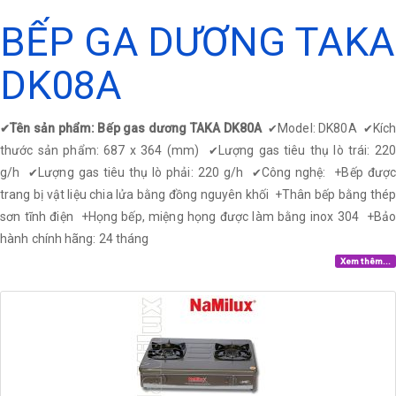
BẾP GA DƯƠNG TAKA
DK08A
Tên sản phẩm: Bếp gas dương TAKA DK80A
Model: DK80A
Kíc
✔
✔
✔
thước sản phẩm: 687 x 364 (mm)
Lượng gas tiêu thụ lò trái: 22
✔
g/h
Lượng gas tiêu thụ lò phải: 220 g/h
Công nghệ: +Bếp được
✔
✔
trang bị vật liệu chia lửa bằng đồng nguyên khối
+
Thân bếp bằng thép
sơn tĩnh điện
+
Họng bếp, miệng họng được làm bằng inox 304
+
Bả
hành chính hãng: 24 tháng
Xem thêm...