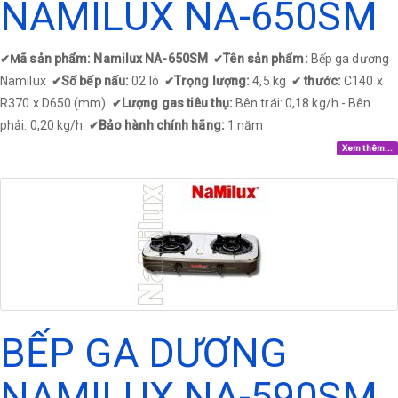
NAMILUX NA-650SM
ã sản phẩm: Namilux NA-650SM
Tên sản phẩm:
Bếp ga dương
✔
M
✔
Namilux
Số bếp nấu:
02 lò
Trọng lượng:
4,5 kg
thước:
C140 x
✔
✔
✔
R370 x D650 (mm)
Lượng gas tiêu thụ:
Bên trái: 0,18 kg/h - Bên
✔
phải: 0,20 kg/h
Bảo hành chính hãng:
1 năm
✔
Xem thêm...
BẾP GA DƯƠNG
NAMILUX NA-590SM