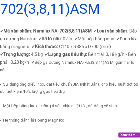
702(3,8,11)ASM
Mã sản phẩm: Namilux NA-702(3,8,11)ASM
Loại sản phẩm:
Bếp
✔
✔
ga dương Namilux
Số lò nấu:
02 lò
Mặt bếp bằng inox
Đánh lửa
✔
✔
✔
bằng magneto
Kích thước:
C140 x R385 x D700 (mm)
✔
Trọng lượng:
4,5 kg
Lượng gas tiêu thụ:
Bên trái: 0,18 kg/h - Bên
✔
✔
phải: 0,20 kg/h
✔
Bếp ga dương Namilux NA-702(3,8,11)ASM, gồm hai lò
nấu.
- Sử dụng ống điếu Inox, đạt tiêu chuẩn JIA (Nhật Bản), cho hiệu suất đốt tối
ưu, tiết kiệm 10% lượng gas tiêu thụ.
- Mặt bếp bằng Inox, chống rỉ sét, chịu nhiệt tốt, dễ dàng vệ sinh.
- Hệ thống đánh lửa bằng Magneto.
Xem thêm...