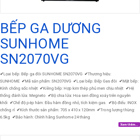
BẾP GA DƯƠNG
SUNHOME
SN2070VG
✔
Lọai bếp: Bếp ga đôi SUNHOME SN2070VG
✔
Thương hiệu:
SUNHOME
✔
Mã sản phẩm: SN2070VG
✔
Lọai bếp: Bếp Gas đôi
✔
Mặt bếp:
Kính chống sốc nhiệt
✔
Kiềng bếp: Hợp kim thép phủ men chịu nhiệt
✔
Hệ
thống đánh lửa: Megneto
✔
Bộ chia lửa: Hoa sen đồng xoáy trên nguyên
khối
✔
Chế độ pép hâm: Đầu hâm đồng nhỏ, tích kiệm gas.
✔
Bộ điếu: INOX
chống rỉ
✔
Kích thước sản phẩm: 705 x 410 x 120mm
✔
Trong lượng thùng:
6.5kg
✔
Bảo hành: Chính hãng Sunhome 24 tháng
Xem thêm...