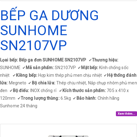
BẾP GA DƯƠNG
SUNHOME
SN2107VP
Lọai bếp: Bếp ga đơn SUNHOME SN2107VP
Thương hiệu:
✔
SUNHOME
Mã sản phẩm:
SN2107VP
Mặt bếp:
Kính chống sốc
✔
✔
nhiệt
Kiềng bếp:
Hợp kim thép phủ men chịu nhiệt
Hệ thống đánh
✔
✔
lửa:
Megneto
Bộ chia lửa:
Thép chịu nhiệt, Nắp chụp nhôm phủ men
✔
đen
Bộ điếu:
INOX chống rỉ
Kích thước sản phẩm:
705 x 410 x
✔
✔
120mm
Trong lượng thùng:
6.5kg
Bảo hành:
Chính hãng
✔
✔
Sunhome 24 tháng
Xem thêm...