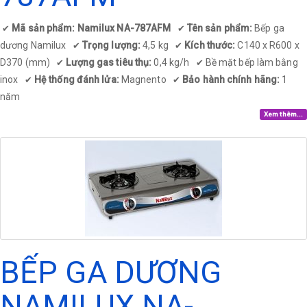
Mã sản phẩm: Namilux NA-787AFM
Tên sản phẩm:
Bếp ga
✔
✔
dương Namilux
Trọng lượng:
4,5 kg
Kích thước:
C140 x R600 x
✔
✔
D370 (mm)
Lượng gas tiêu thụ:
0,4 kg/h
Bề mặt bếp làm bằng
✔
✔
inox
Hệ thống đánh lửa:
Magnento
Bảo hành chính hãng:
1
✔
✔
năm
Xem thêm...
BẾP GA DƯƠNG
NAMILUX NA-