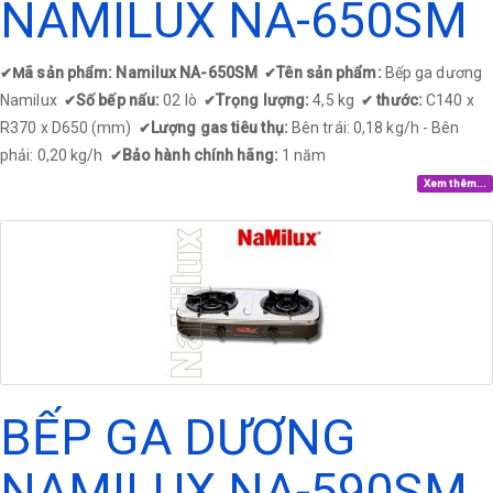
NAMILUX NA-650SM
ã sản phẩm: Namilux NA-650SM
Tên sản phẩm:
Bếp ga dương
✔
M
✔
Namilux
Số bếp nấu:
02 lò
Trọng lượng:
4,5 kg
thước:
C140 x
✔
✔
✔
R370 x D650 (mm)
Lượng gas tiêu thụ:
Bên trái: 0,18 kg/h - Bên
✔
phải: 0,20 kg/h
Bảo hành chính hãng:
1 năm
✔
Xem thêm...
BẾP GA DƯƠNG
NAMILUX NA-590SM