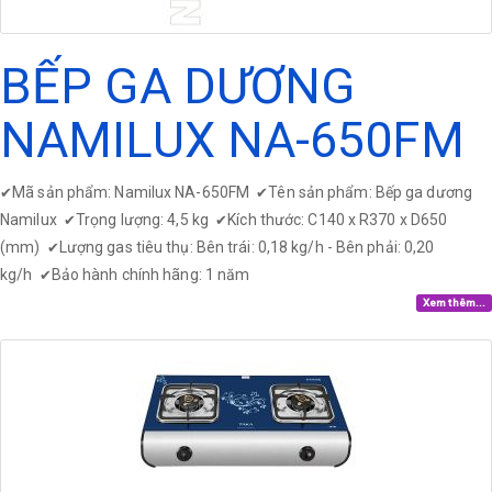
BẾP GA DƯƠNG
NAMILUX NA-650FM
Mã sản phẩm: Namilux NA-650FM
Tên sản phẩm: Bếp ga dương
✔
✔
Namilux
Trọng lượng: 4,5 kg
Kích thước: C140 x R370 x D650
✔
✔
(mm)
Lượng gas tiêu thụ: Bên trái: 0,18 kg/h - Bên phải: 0,20
✔
kg/h
Bảo hành chính hãng: 1 năm
✔
Xem thêm...