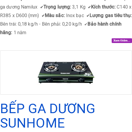
ga dương Namilux
Trọng lượng:
3,1 Kg
Kích thước:
C140 x
✔
✔
R385 x D600 (mm)
Màu sắc:
Inox bạc
Lượng gas tiêu thụ:
✔
✔
Bên trái: 0,18 kg/h - Bên phải: 0,20 kg/h
Bảo hành chính
✔
hãng:
1 năm
Xem thêm...
BẾP GA DƯƠNG
SUNHOME