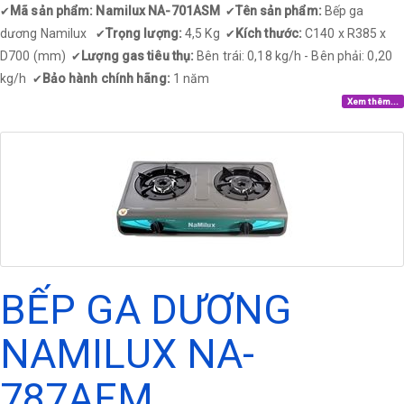
Mã sản phẩm: Namilux NA-701ASM
Tên sản phẩm:
Bếp ga
✔
✔
dương Namilux
Trọng lượng:
4,5 Kg
Kích thước:
C140 x R385 x
✔
✔
D700 (mm)
Lượng gas tiêu thụ:
Bên trái: 0,18 kg/h - Bên phải: 0,20
✔
kg/h
Bảo hành chính hãng:
1 năm
✔
Xem thêm...
BẾP GA DƯƠNG
NAMILUX NA-
787AFM