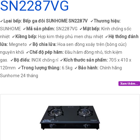
SN2287VG
Lọai bếp: Bếp ga đôi SUNHOME SN2287V
Thương hiệu:
✔
✔
SUNHOME
Mã sản phẩm:
SN2287VG
Mặt bếp:
Kính chống sốc
✔
✔
nhiệt
Kiềng bếp:
Hợp kim thép phủ men chịu nhiệt
Hệ thống đánh
✔
✔
lửa:
Megneto
Bộ chia lửa:
Hoa sen đồng xoáy trên (bông cúc)
✔
nguyên khối
Chế độ pép hâm:
Đầu hâm đồng nhỏ, tích kiệm
✔
gas.
Bộ điếu:
INOX chống rỉ
Kích thước sản phẩm:
705 x 410 x
✔
✔
120mm
Trong lượng thùng:
6.5kg
Bảo hành:
Chính hãng
✔
✔
Sunhome 24 tháng​
Xem thêm...