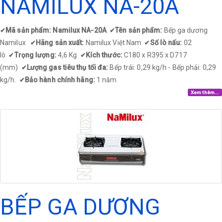
NAMILUX NA-20A
Mã sản phẩm: Namilux NA-20A
Tên sản phẩm:
Bếp ga dương
✔
✔
Namilux
Hãng sản xuất:
Namilux Việt Nam
Số lò nấu:
02
✔
✔
lò
Trọng lượng:
4,6 Kg
Kích thước:
C180 x R395 x D717
✔
✔
(mm)
Lượng gas tiêu thụ tối đa:
Bếp trái: 0,29 kg/h - Bếp phải: 0,29
✔
kg/h.
Bảo hành chính hãng:
1 năm
✔
Xem thêm...
BẾP GA DƯƠNG