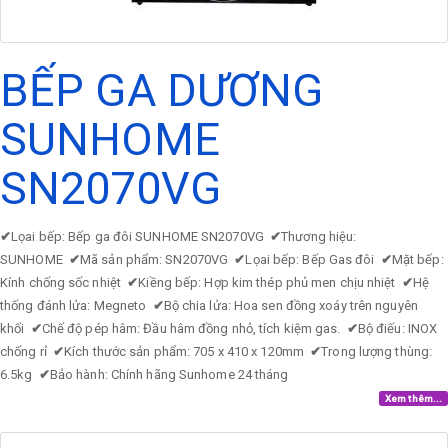
BẾP GA DƯƠNG
SUNHOME
SN2070VG
✔
Lọai bếp: Bếp ga đôi SUNHOME SN2070VG
✔
Thương hiệu:
SUNHOME
✔
Mã sản phẩm: SN2070VG
✔
Lọai bếp: Bếp Gas đôi
✔
Mặt bếp:
Kính chống sốc nhiệt
✔
Kiềng bếp: Hợp kim thép phủ men chịu nhiệt
✔
Hệ
thống đánh lửa: Megneto
✔
Bộ chia lửa: Hoa sen đồng xoáy trên nguyên
khối
✔
Chế độ pép hâm: Đầu hâm đồng nhỏ, tích kiệm gas.
✔
Bộ điếu: INOX
chống rỉ
✔
Kích thước sản phẩm: 705 x 410 x 120mm
✔
Trong lượng thùng:
6.5kg
✔
Bảo hành: Chính hãng Sunhome 24 tháng
Xem thêm...