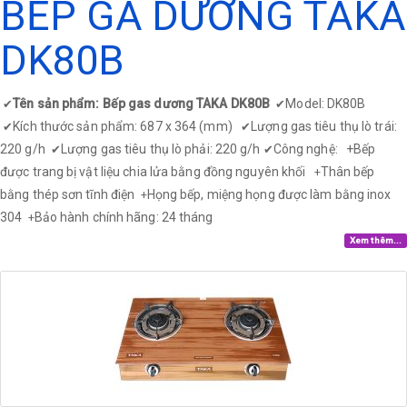
BẾP GA DƯƠNG TAKA
DK80B
Tên sản phẩm: Bếp gas dương TAKA DK80B
Model: DK80B
✔
✔
Kích thước sản phẩm: 687 x 364 (mm)
Lượng gas tiêu thụ lò trái:
✔
✔
220 g/h
Lượng gas tiêu thụ lò phải: 220 g/h
Công nghệ: +
Bếp
✔
✔
được trang bị vật liệu chia lửa bằng đồng nguyên khối
Thân bếp
+
bằng thép sơn tĩnh điện
Họng bếp, miệng họng được làm bằng inox
+
304
Bảo hành chính hãng: 24 tháng
+
Xem thêm...