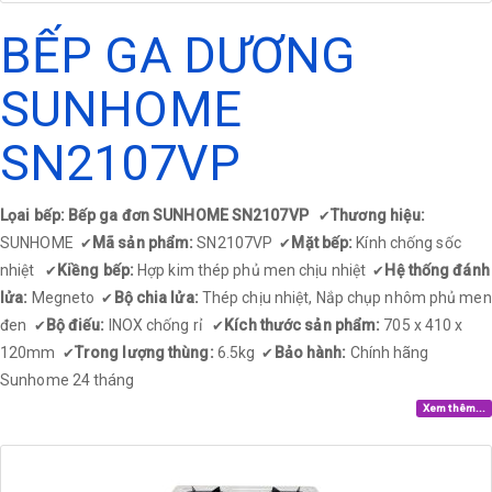
BẾP GA DƯƠNG
SUNHOME
SN2107VP
Lọai bếp: Bếp ga đơn SUNHOME SN2107VP
Thương hiệu:
✔
SUNHOME
Mã sản phẩm:
SN2107VP
Mặt bếp:
Kính chống sốc
✔
✔
nhiệt
Kiềng bếp:
Hợp kim thép phủ men chịu nhiệt
Hệ thống đánh
✔
✔
lửa:
Megneto
Bộ chia lửa:
Thép chịu nhiệt, Nắp chụp nhôm phủ men
✔
đen
Bộ điếu:
INOX chống rỉ
Kích thước sản phẩm:
705 x 410 x
✔
✔
120mm
Trong lượng thùng:
6.5kg
Bảo hành:
Chính hãng
✔
✔
Sunhome 24 tháng
Xem thêm...