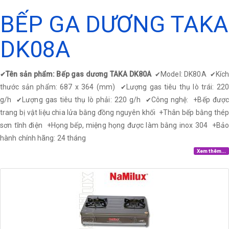
BẾP GA DƯƠNG TAKA
DK08A
Tên sản phẩm: Bếp gas dương TAKA DK80A
Model: DK80A
Kíc
✔
✔
✔
thước sản phẩm: 687 x 364 (mm)
Lượng gas tiêu thụ lò trái: 22
✔
g/h
Lượng gas tiêu thụ lò phải: 220 g/h
Công nghệ: +Bếp được
✔
✔
trang bị vật liệu chia lửa bằng đồng nguyên khối
+
Thân bếp bằng thép
sơn tĩnh điện
+
Họng bếp, miệng họng được làm bằng inox 304
+
Bả
hành chính hãng: 24 tháng
Xem thêm...