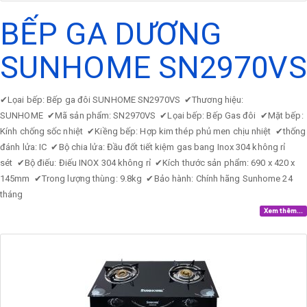
BẾP GA DƯƠNG
SUNHOME SN2970VS
✔
Lọai bếp: Bếp ga đôi SUNHOME SN2970VS
✔
Thương hiệu:
SUNHOME
✔
Mã sản phẩm: SN2970VS
✔
Lọai bếp: Bếp Gas đôi
✔
Mặt bếp:
Kính chống sốc nhiệt
✔
Kiềng bếp: Hợp kim thép phủ men chịu nhiệt
✔
thống
đánh lửa: IC
✔
Bộ chia lửa: Đầu đốt tiết kiệm gas bang Inox 304 không rỉ
sét
✔
Bộ điếu: Điếu INOX 304 không rỉ
✔
Kích thước sản phẩm: 690 x 420 x
145mm
✔
Trong lượng thùng: 9.8kg
✔
Bảo hành: Chính hãng Sunhome 24
tháng
Xem thêm...