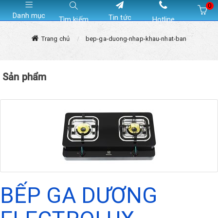
0
Danh mục
Tin tức
Tìm kiếm
Hotline
Hiện chưa có sản phẩm nào trong giỏ hàng của bạn
Trang chủ
bep-ga-duong-nhap-khau-nhat-ban
Sản phẩm
BẾP GA DƯƠNG