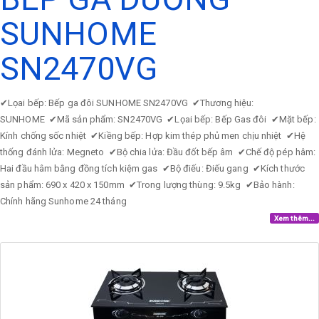
SUNHOME
SN2470VG
✔
Lọai bếp: Bếp ga đôi SUNHOME SN2470VG
✔
Thương hiệu:
SUNHOME
✔
Mã sản phẩm: SN2470VG
✔
Lọai bếp: Bếp Gas đôi
✔
Mặt bếp:
Kính chống sốc nhiệt
✔
Kiềng bếp: Hợp kim thép phủ men chịu nhiệt
✔
Hệ
thống đánh lửa: Megneto
✔
Bộ chia lửa: Đầu đốt bếp âm
✔
Chế độ pép hâm:
Hai đầu hâm bằng đồng tích kiệm gas
✔
Bộ điếu: Điếu gang
✔
Kích thước
sản phẩm: 690 x 420 x 150mm
✔
Trong lượng thùng: 9.5kg
✔
Bảo hành:
Chính hãng Sunhome 24 tháng
Xem thêm...