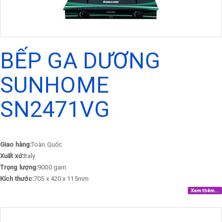
BẾP GA DƯƠNG
SUNHOME
SN2471VG
Giao hàng:
Toàn Quốc
Xuất xứ:
Italy
Trọng lượng:
9000 gam
Kích thước:
705 x 420 x 115mm
Xem thêm...