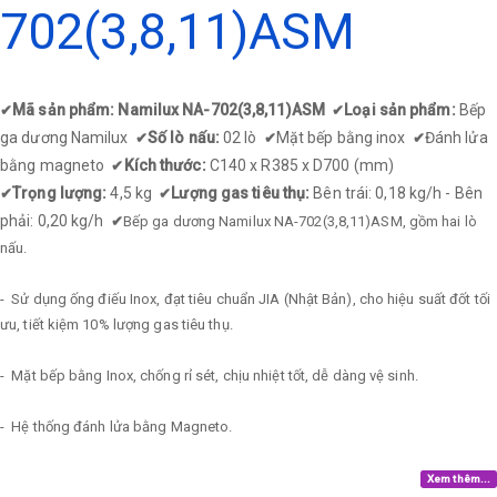
702(3,8,11)ASM
Mã sản phẩm: Namilux NA-702(3,8,11)ASM
Loại sản phẩm:
Bếp
✔
✔
ga dương Namilux
Số lò nấu:
02 lò
Mặt bếp bằng inox
Đánh lửa
✔
✔
✔
bằng magneto
Kích thước:
C140 x R385 x D700 (mm)
✔
Trọng lượng:
4,5 kg
Lượng gas tiêu thụ:
Bên trái: 0,18 kg/h - Bên
✔
✔
phải: 0,20 kg/h
✔
Bếp ga dương Namilux NA-702(3,8,11)ASM, gồm hai lò
nấu.
- Sử dụng ống điếu Inox, đạt tiêu chuẩn JIA (Nhật Bản), cho hiệu suất đốt tối
ưu, tiết kiệm 10% lượng gas tiêu thụ.
- Mặt bếp bằng Inox, chống rỉ sét, chịu nhiệt tốt, dễ dàng vệ sinh.
- Hệ thống đánh lửa bằng Magneto.
Xem thêm...