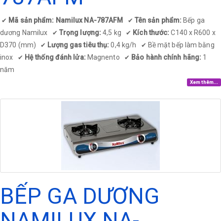
Mã sản phẩm: Namilux NA-787AFM
Tên sản phẩm:
Bếp ga
✔
✔
dương Namilux
Trọng lượng:
4,5 kg
Kích thước:
C140 x R600 x
✔
✔
D370 (mm)
Lượng gas tiêu thụ:
0,4 kg/h
Bề mặt bếp làm bằng
✔
✔
inox
Hệ thống đánh lửa:
Magnento
Bảo hành chính hãng:
1
✔
✔
năm
Xem thêm...
BẾP GA DƯƠNG
NAMILUX NA-