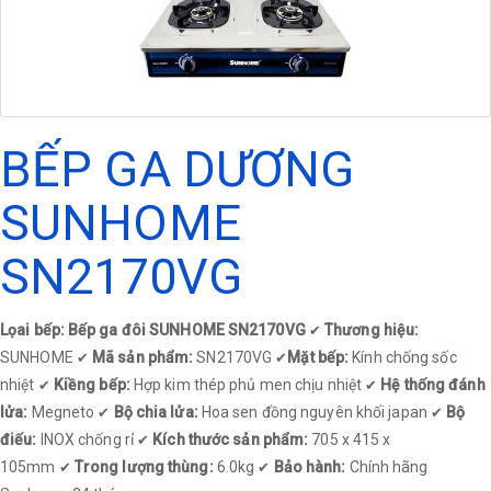
BẾP GA DƯƠNG
SUNHOME
SN2170VG
Lọai bếp: Bếp ga đôi SUNHOME SN2170VG
Thương hiệu:
✔
SUNHOME
Mã sản phẩm:
SN2170VG
Mặt bếp:
Kính chống sốc
✔
✔
nhiệt
Kiềng bếp:
Hợp kim thép phủ men chịu nhiệt
Hệ thống đánh
✔
✔
lửa:
Megneto
Bộ chia lửa:
Hoa sen đồng nguyên khối japan
Bộ
✔
✔
điếu:
INOX chống rỉ
Kích thước sản phẩm:
705 x 415 x
✔
105mm
Trong lượng thùng:
6.0kg
Bảo hành:
Chính hãng
✔
✔