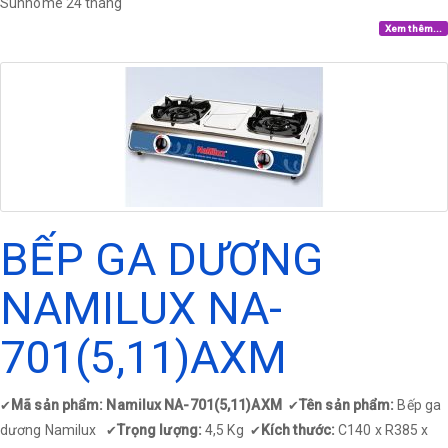
Sunhome 24 tháng
Xem thêm...
BẾP GA DƯƠNG
NAMILUX NA-
701(5,11)AXM
Mã sản phẩm: Namilux NA-701(5,11)AXM
Tên sản phẩm:
Bếp ga
✔
✔
dương Namilux
Trọng lượng:
4,5 Kg
Kích thước:
C140 x R385 x
✔
✔