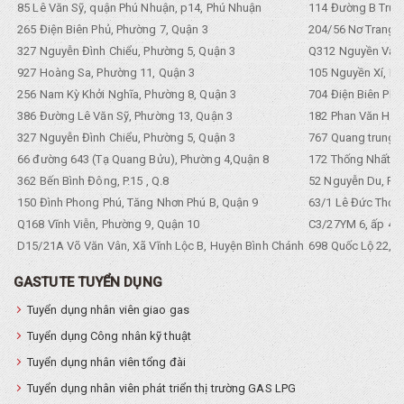
85 Lê Văn Sỹ, quận Phú Nhuận, p14, Phú Nhuận
114 Đường B Trưng
265 Điện Biên Phủ, Phường 7, Quận 3
204/56 Nơ Trang L
327 Nguyễn Đình Chiểu, Phường 5, Quận 3
Q312 Nguyền Văn 
927 Hoàng Sa, Phường 11, Quận 3
105 Nguyền Xí, Ph
256 Nam Kỳ Khởi Nghĩa, Phường 8, Quận 3
704 Điện Biên Phũ 
386 Đường Lê Văn Sỹ, Phường 13, Quận 3
182 Phan Văn Hân,
327 Nguyễn Đình Chiểu, Phường 5, Quận 3
767 Quang trung, 
66 đường 643 (Tạ Quang Bửu), Phường 4,Quận 8
172 Thống Nhất. P
362 Bến Bình Đông, P.15 , Q.8
52 Nguyễn Du, Ph
150 Đình Phong Phú, Tăng Nhơn Phú B, Quận 9
63/1 Lê Đức Thọ, 
Q168 Vĩnh Viễn, Phường 9, Quận 10
C3/27YM 6, ấp 4, 
D15/21A Võ Văn Vân, Xã Vĩnh Lộc B, Huyện Bình Chánh
698 Quốc Lộ 22, Tổ
GASTUTE TUYỂN DỤNG
Tuyển dụng nhân viên giao gas
Tuyển dụng Công nhân kỹ thuật
Tuyển dụng nhân viên tổng đài
Tuyển dụng nhân viên phát triển thị trường GAS LPG