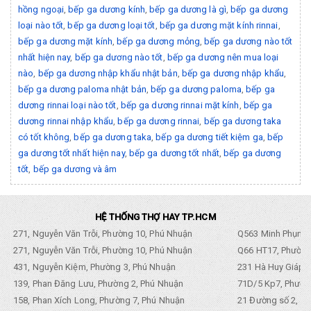
hồng ngoại
,
bếp ga dương kính
,
bếp ga dương là gì
,
bếp ga dương
loại nào tốt
,
bếp ga dương loại tốt
,
bếp ga dương mặt kính rinnai
,
bếp ga dương mặt kính
,
bếp ga dương mỏng
,
bếp ga dương nào tốt
nhất hiện nay
,
bếp ga dương nào tốt
,
bếp ga dương nên mua loại
nào
,
bếp ga dương nhập khẩu nhật bản
,
bếp ga dương nhập khẩu
,
bếp ga dương paloma nhật bản
,
bếp ga dương paloma
,
bếp ga
dương rinnai loại nào tốt
,
bếp ga dương rinnai mặt kính
,
bếp ga
dương rinnai nhập khẩu
,
bếp ga dương rinnai
,
bếp ga dương taka
có tốt không
,
bếp ga dương taka
,
bếp ga dương tiết kiệm ga
,
bếp
ga dương tốt nhất hiện nay
,
bếp ga dương tốt nhất
,
bếp ga dương
tốt
,
bếp ga dương và âm
HỆ THỐNG THỢ HAY TP.HCM
271, Nguyễn Văn Trỗi, Phường 10, Phú Nhuận
Q563 Minh Phụng,
271, Nguyễn Văn Trỗi, Phường 10, Phú Nhuận
Q66 HT17, Phường
431, Nguyễn Kiệm, Phường 3, Phú Nhuận
231 Hà Huy Giáp, 
139, Phan Đăng Lưu, Phường 2, Phú Nhuận
71D/5 Kp7, Phường
158, Phan Xích Long, Phường 7, Phú Nhuận
21 Đường số 2, KP