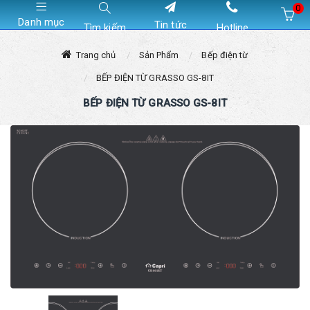
0
Danh mục
Tin tức
Tìm kiếm
Hotline
Hiện chưa có sản phẩm nào trong giỏ hàng của bạn
Trang chủ
Sản Phẩm
Bếp điện từ
BẾP ĐIỆN TỪ GRASSO GS-8IT
BẾP ĐIỆN TỪ GRASSO GS-8IT