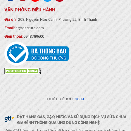
VĂN PHÒNG ĐIỀU HÀNH
Địa chỉ:
208, Nguyễn Hữu Cảnh, Phường 22, Bình Thạnh
Email:
hr@gastute.com
Điện thoại:
0943789600
THIẾT KẾ BỞI
BOTA
ĐẶT HÀNG GAS, GẠO, NƯỚC VÀ SỬ DỤNG DỊCH VỤ SỬA CHỮA
GIA ĐÌNH THÔNG QUA ỨNG DỤNG CÔNG NGHỆ
Việc đặt hàng tới Trung tâm sẽ trở nên tiện lợi và nhanh chóng hơn