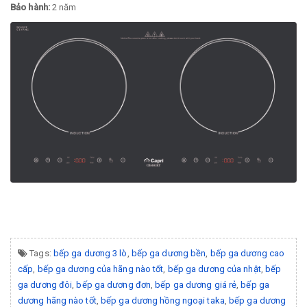
Bảo hành:
2 năm
Tags:
bếp ga dương 3 lò
,
bếp ga dương bền
,
bếp ga dương cao
cấp
,
bếp ga dương của hãng nào tốt
,
bếp ga dương của nhật
,
bếp
ga dương đôi
,
bếp ga dương đơn
,
bếp ga dương giá rẻ
,
bếp ga
dương hãng nào tốt
,
bếp ga dương hồng ngoại taka
,
bếp ga dương