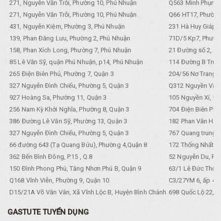
271, Nguyễn Văn Trỗi, Phường 10, Phú Nhuận
Q563 Minh Phụng,
271, Nguyễn Văn Trỗi, Phường 10, Phú Nhuận
Q66 HT17, Phường
431, Nguyễn Kiệm, Phường 3, Phú Nhuận
231 Hà Huy Giáp, 
139, Phan Đăng Lưu, Phường 2, Phú Nhuận
71D/5 Kp7, Phường
158, Phan Xích Long, Phường 7, Phú Nhuận
21 Đường số 2, KP
85 Lê Văn Sỹ, quận Phú Nhuận, p14, Phú Nhuận
114 Đường B Trưng
265 Điện Biên Phủ, Phường 7, Quận 3
204/56 Nơ Trang L
327 Nguyễn Đình Chiểu, Phường 5, Quận 3
Q312 Nguyền Văn 
927 Hoàng Sa, Phường 11, Quận 3
105 Nguyền Xí, Ph
256 Nam Kỳ Khởi Nghĩa, Phường 8, Quận 3
704 Điện Biên Phũ 
386 Đường Lê Văn Sỹ, Phường 13, Quận 3
182 Phan Văn Hân,
327 Nguyễn Đình Chiểu, Phường 5, Quận 3
767 Quang trung, 
66 đường 643 (Tạ Quang Bửu), Phường 4,Quận 8
172 Thống Nhất. P
362 Bến Bình Đông, P.15 , Q.8
52 Nguyễn Du, Ph
150 Đình Phong Phú, Tăng Nhơn Phú B, Quận 9
63/1 Lê Đức Thọ, 
Q168 Vĩnh Viễn, Phường 9, Quận 10
C3/27YM 6, ấp 4, 
D15/21A Võ Văn Vân, Xã Vĩnh Lộc B, Huyện Bình Chánh
698 Quốc Lộ 22, Tổ
GASTUTE TUYỂN DỤNG