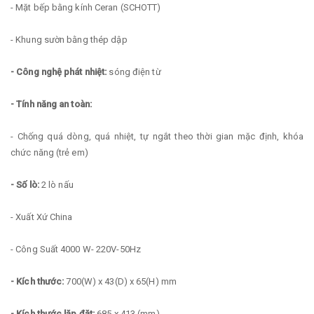
- Mặt bếp bằng kính Ceran (SCHOTT)
- Khung sườn bằng thép dập
- Công nghệ phát nhiệt:
sóng điện từ
- Tính năng an toàn:
- Chống quá dòng, quá nhiệt, tự ngắt theo thời gian mặc định, khóa
chức năng (trẻ em)
- Số lò:
2 lò nấu
- Xuất Xứ China
- Công Suất 4000 W- 220V-50Hz
- Kích thước:
700(W) x 43(D) x 65(H) mm
- Kích thước lăp đặt:
685 x 413 (mm)