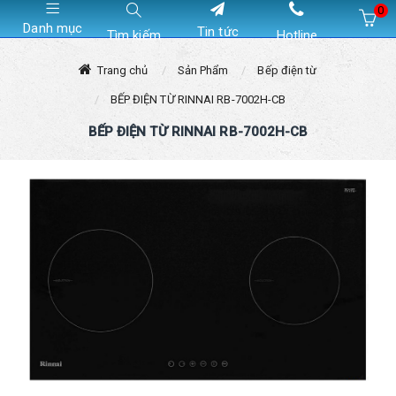
0
Danh mục
Tin tức
Tìm kiếm
Hotline
Hiện chưa có sản phẩm nào trong giỏ hàng của bạn
Trang chủ
Sản Phẩm
Bếp điện từ
BẾP ĐIỆN TỪ RINNAI RB-7002H-CB
BẾP ĐIỆN TỪ RINNAI RB-7002H-CB