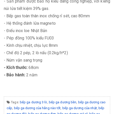
- Sản phẩm được bảo hộ kiểu dáng công nghiệp, với kiềng
núi lửa tiết kiệm 39% gas.
- Bếp gas toàn thân inox chống rỉ sét, cao 80mm
- Hệ thống đánh lửa magneto
- Điếu inox loe Nhật Bản
- Pép đồng 100% kiểu FU03
- Kính chịu nhiệt, chịu lực 8mm
- Chế độ 2 pép, 2 lò nấu (0.2kg/h*2)
- Núm vặn sang trọng
- Kích thước:
68cm
- Bảo hành:
2 năm
Tags:
bếp ga dương 3 lò
,
bếp ga dương bền
,
bếp ga dương cao
cấp
,
bếp ga dương của hãng nào tốt
,
bếp ga dương của nhật
,
bếp
ga dương đôi
,
bếp ga dương đơn
,
bếp ga dương giá rẻ
,
bếp ga