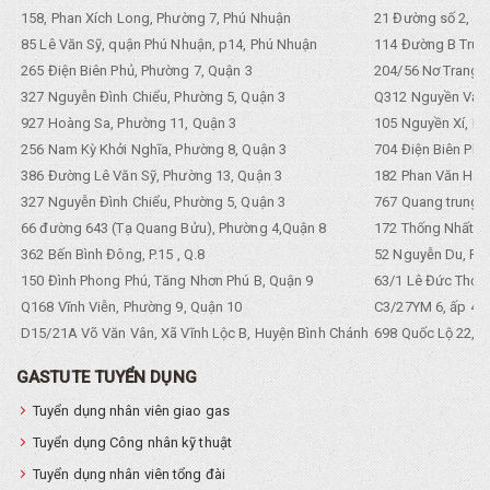
158, Phan Xích Long, Phường 7, Phú Nhuận
21 Đường số 2, KP
85 Lê Văn Sỹ, quận Phú Nhuận, p14, Phú Nhuận
114 Đường B Trưng
265 Điện Biên Phủ, Phường 7, Quận 3
204/56 Nơ Trang L
327 Nguyễn Đình Chiểu, Phường 5, Quận 3
Q312 Nguyền Văn 
927 Hoàng Sa, Phường 11, Quận 3
105 Nguyền Xí, Ph
256 Nam Kỳ Khởi Nghĩa, Phường 8, Quận 3
704 Điện Biên Phũ 
386 Đường Lê Văn Sỹ, Phường 13, Quận 3
182 Phan Văn Hân,
327 Nguyễn Đình Chiểu, Phường 5, Quận 3
767 Quang trung, 
66 đường 643 (Tạ Quang Bửu), Phường 4,Quận 8
172 Thống Nhất. P
362 Bến Bình Đông, P.15 , Q.8
52 Nguyễn Du, Ph
150 Đình Phong Phú, Tăng Nhơn Phú B, Quận 9
63/1 Lê Đức Thọ, 
Q168 Vĩnh Viễn, Phường 9, Quận 10
C3/27YM 6, ấp 4, 
D15/21A Võ Văn Vân, Xã Vĩnh Lộc B, Huyện Bình Chánh
698 Quốc Lộ 22, Tổ
GASTUTE TUYỂN DỤNG
Tuyển dụng nhân viên giao gas
Tuyển dụng Công nhân kỹ thuật
Tuyển dụng nhân viên tổng đài