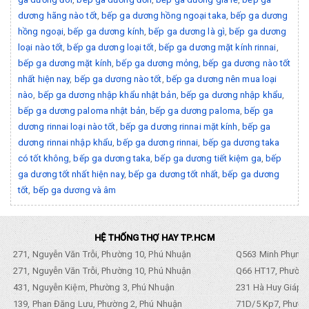
dương hãng nào tốt
,
bếp ga dương hồng ngoại taka
,
bếp ga dương
hồng ngoại
,
bếp ga dương kính
,
bếp ga dương là gì
,
bếp ga dương
loại nào tốt
,
bếp ga dương loại tốt
,
bếp ga dương mặt kính rinnai
,
bếp ga dương mặt kính
,
bếp ga dương mỏng
,
bếp ga dương nào tốt
nhất hiện nay
,
bếp ga dương nào tốt
,
bếp ga dương nên mua loại
nào
,
bếp ga dương nhập khẩu nhật bản
,
bếp ga dương nhập khẩu
,
bếp ga dương paloma nhật bản
,
bếp ga dương paloma
,
bếp ga
dương rinnai loại nào tốt
,
bếp ga dương rinnai mặt kính
,
bếp ga
dương rinnai nhập khẩu
,
bếp ga dương rinnai
,
bếp ga dương taka
có tốt không
,
bếp ga dương taka
,
bếp ga dương tiết kiệm ga
,
bếp
ga dương tốt nhất hiện nay
,
bếp ga dương tốt nhất
,
bếp ga dương
tốt
,
bếp ga dương và âm
HỆ THỐNG THỢ HAY TP.HCM
271, Nguyễn Văn Trỗi, Phường 10, Phú Nhuận
Q563 Minh Phụng,
271, Nguyễn Văn Trỗi, Phường 10, Phú Nhuận
Q66 HT17, Phường
431, Nguyễn Kiệm, Phường 3, Phú Nhuận
231 Hà Huy Giáp, 
139, Phan Đăng Lưu, Phường 2, Phú Nhuận
71D/5 Kp7, Phường