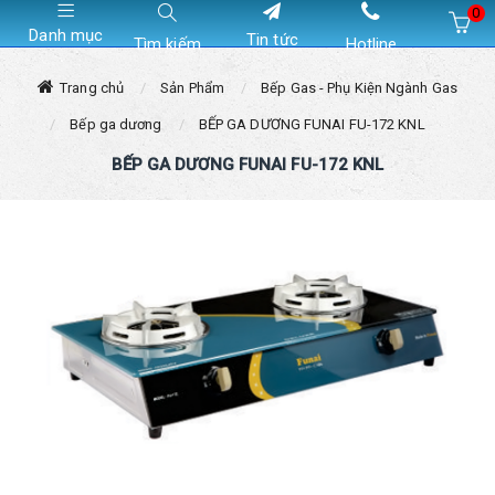
0
Danh mục
Tin tức
Tìm kiếm
Hotline
Hiện chưa có sản phẩm nào trong giỏ hàng của bạn
Trang chủ
Sản Phẩm
Bếp Gas - Phụ Kiện Ngành Gas
Bếp ga dương
BẾP GA DƯƠNG FUNAI FU-172 KNL
BẾP GA DƯƠNG FUNAI FU-172 KNL