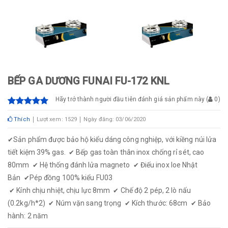
BẾP GA DƯƠNG FUNAI FU-172 KNL
Hãy trở thành người đầu tiên đánh giá sản phẩm này
(
0
)
Thích
Lượt xem: 1529
Ngày đăng: 03/06/2020
Sản phẩm được bảo hộ kiểu dáng công nghiệp, với kiềng núi lửa
✔
tiết kiệm 39% gas.
Bếp gas toàn thân inox chống rỉ sét, cao
✔
80mm
Hệ thống đánh lửa magneto
Điếu inox loe Nhật
✔
✔
Bản
Pép đồng 100% kiểu FU03
✔
Kính chịu nhiệt, chịu lực 8mm
Chế độ 2 pép, 2 lò nấu
✔
✔
(0.2kg/h*2)
Núm vặn sang trọng
Kích thước: 68cm
Bảo
✔
✔
✔
hành: 2 năm