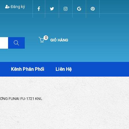
Đăng ký
0
GIỎ HÀNG
Hiện chưa có sản phẩm nào trong giỏ hàng của bạn
Kênh Phân Phối
Liên Hệ
ƠNG FUNAI FU-1721 KNL