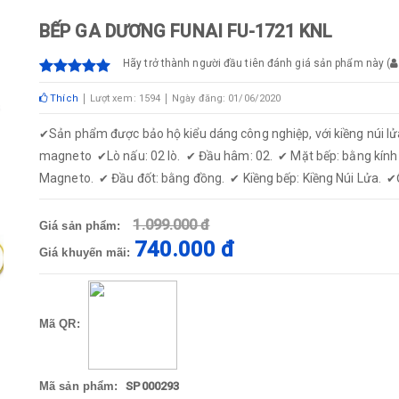
BẾP GA DƯƠNG FUNAI FU-1721 KNL
Hãy trở thành người đầu tiên đánh giá sản phẩm này
(
Thích
Lượt xem: 1594
Ngày đăng: 01/06/2020
Sản phẩm được bảo hộ kiểu dáng công nghiệp, với kiềng núi lử
✔
magneto
Lò nấu: 02 lò.
Đầu hâm: 02.
Mặt bếp: bằng kính
✔
✔
✔
Magneto.
Đầu đốt: bằng đồng.
Kiềng bếp: Kiềng Núi Lửa.
✔
✔
✔
1.099.000 đ
Giá sản phẩm:
740.000 đ
Giá khuyến mãi:
Mã QR:
Mã sản phẩm:
SP000293