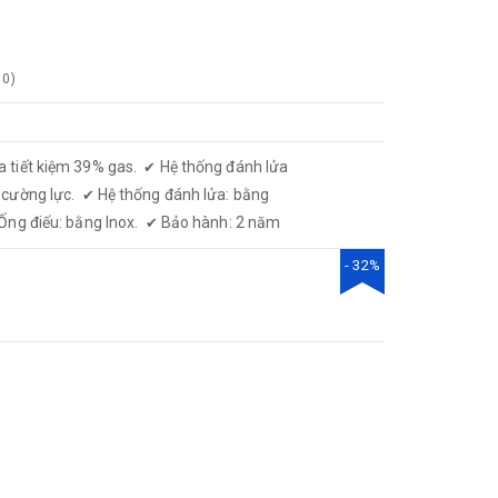
0
)
a tiết kiệm 39% gas.
Hệ thống đánh lửa
✔
 cường lực.
Hệ thống đánh lửa: bằng
✔
Ống điếu: bằng Inox.
Bảo hành: 2 năm
✔
- 32%