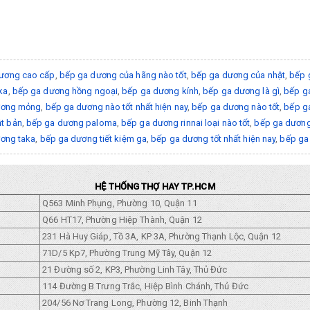
ương cao cấp
,
bếp ga dương của hãng nào tốt
,
bếp ga dương của nhật
,
bếp 
ka
,
bếp ga dương hồng ngoại
,
bếp ga dương kính
,
bếp ga dương là gì
,
bếp ga
ương mỏng
,
bếp ga dương nào tốt nhất hiện nay
,
bếp ga dương nào tốt
,
bếp g
t bản
,
bếp ga dương paloma
,
bếp ga dương rinnai loại nào tốt
,
bếp ga dương 
ơng taka
,
bếp ga dương tiết kiệm ga
,
bếp ga dương tốt nhất hiện nay
,
bếp ga 
HỆ THỐNG THỢ HAY TP.HCM
Q563 Minh Phụng, Phường 10, Quận 11
Q66 HT17, Phường Hiệp Thành, Quận 12
231 Hà Huy Giáp, Tồ 3A, KP 3A, Phường Thạnh Lộc, Quận 12
71D/5 Kp7, Phường Trung Mỹ Tây, Quận 12
21 Đường số 2, KP3, Phường Linh Tây, Thủ Đức
114 Đường B Trưng Trắc, Hiệp Bình Chánh, Thủ Đức
204/56 Nơ Trang Long, Phường 12, Binh Thạnh