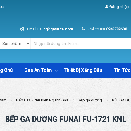
Đăng nhập
00
Email us!
hr@gastute.com
Call to us!
0943789600
ng Chủ
Gas An Toàn
Thiết Bị Xăng Dầu
Tin Tức
Phẩm
Bếp Gas - Phụ Kiện Ngành Gas
Bếp ga dương
BẾP GA DƯ
BẾP GA DƯƠNG FUNAI FU-1721 KNL