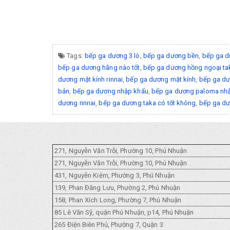
Tags:
bếp ga dương 3 lò
,
bếp ga dương bền
,
bếp ga d
bếp ga dương hãng nào tốt
,
bếp ga dương hồng ngoại ta
dương mặt kính rinnai
,
bếp ga dương mặt kính
,
bếp ga d
bản
,
bếp ga dương nhập khẩu
,
bếp ga dương paloma nhậ
dương rinnai
,
bếp ga dương taka có tốt không
,
bếp ga dư
271, Nguyễn Văn Trỗi, Phường 10, Phú Nhuận
271, Nguyễn Văn Trỗi, Phường 10, Phú Nhuận
431, Nguyễn Kiệm, Phường 3, Phú Nhuận
139, Phan Đăng Lưu, Phường 2, Phú Nhuận
158, Phan Xích Long, Phường 7, Phú Nhuận
85 Lê Văn Sỹ, quận Phú Nhuận, p14, Phú Nhuận
265 Điện Biên Phủ, Phường 7, Quận 3