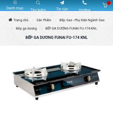
0
Danh mục
Tin tức
Tìm kiếm
Hotline
Hiện chưa có sản phẩm nào trong giỏ hàng của bạn
Trang chủ
Sản Phẩm
Bếp Gas - Phụ Kiện Ngành Gas
Bếp ga dương
BẾP GA DƯƠNG FUNAI FU-174 KNL
BẾP GA DƯƠNG FUNAI FU-174 KNL