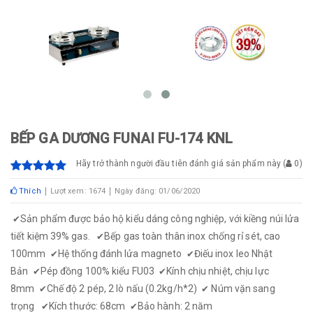
BẾP GA DƯƠNG FUNAI FU-174 KNL
Hãy trở thành người đầu tiên đánh giá sản phẩm này
(
0
)
Thích
Lượt xem: 1674
Ngày đăng: 01/06/2020
Sản phẩm được bảo hộ kiểu dáng công nghiệp, với kiềng núi lửa
✔
tiết kiệm 39% gas.
Bếp gas toàn thân inox chống rỉ sét, cao
✔
100mm
Hệ thống đánh lửa magneto
Điếu inox leo Nhật
✔
✔
Bản
Pép đồng 100% kiểu FU03
Kính chịu nhiệt, chịu lực
✔
✔
8mm
Chế độ 2 pép, 2 lò nấu (0.2kg/h*2)
Núm vặn sang
✔
✔
trọng
Kích thước: 68cm
Bảo hành: 2 năm
✔
✔