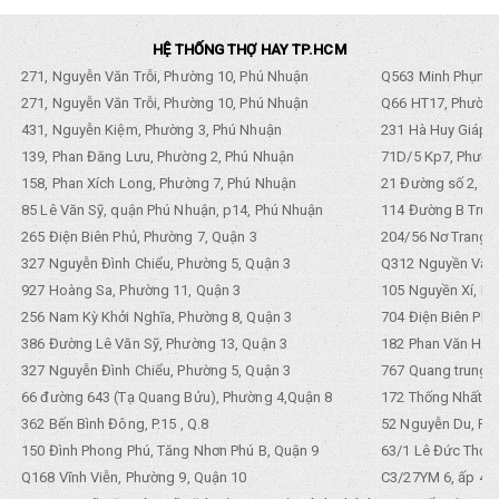
HỆ THỐNG THỢ HAY TP.HCM
271, Nguyễn Văn Trỗi, Phường 10, Phú Nhuận
Q563 Minh Phụng,
271, Nguyễn Văn Trỗi, Phường 10, Phú Nhuận
Q66 HT17, Phường
431, Nguyễn Kiệm, Phường 3, Phú Nhuận
231 Hà Huy Giáp, 
139, Phan Đăng Lưu, Phường 2, Phú Nhuận
71D/5 Kp7, Phường
158, Phan Xích Long, Phường 7, Phú Nhuận
21 Đường số 2, KP
85 Lê Văn Sỹ, quận Phú Nhuận, p14, Phú Nhuận
114 Đường B Trưng
265 Điện Biên Phủ, Phường 7, Quận 3
204/56 Nơ Trang L
327 Nguyễn Đình Chiểu, Phường 5, Quận 3
Q312 Nguyền Văn 
927 Hoàng Sa, Phường 11, Quận 3
105 Nguyền Xí, Ph
256 Nam Kỳ Khởi Nghĩa, Phường 8, Quận 3
704 Điện Biên Phũ 
386 Đường Lê Văn Sỹ, Phường 13, Quận 3
182 Phan Văn Hân,
327 Nguyễn Đình Chiểu, Phường 5, Quận 3
767 Quang trung, 
66 đường 643 (Tạ Quang Bửu), Phường 4,Quận 8
172 Thống Nhất. P
362 Bến Bình Đông, P.15 , Q.8
52 Nguyễn Du, Ph
150 Đình Phong Phú, Tăng Nhơn Phú B, Quận 9
63/1 Lê Đức Thọ, 
Q168 Vĩnh Viễn, Phường 9, Quận 10
C3/27YM 6, ấp 4, 