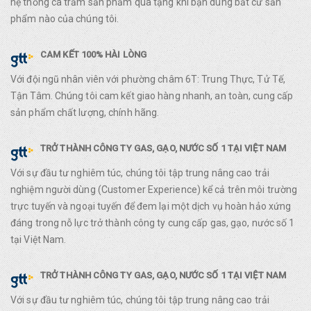
hệ thống cà trăm sản phẩm quà tặng khi bạn dùng bất cứ sản
phẩm nào của chúng tôi.
CAM KẾT 100% HÀI LÒNG
Với đội ngũ nhân viên với phường châm 6T: Trung Thực, Tử Tế,
Tận Tâm. Chúng tôi cam kết giao hàng nhanh, an toàn, cung cấp
sản phẩm chất lượng, chính hãng.
TRỞ THÀNH CÔNG TY GAS, GẠO, NƯỚC SỐ 1 TẠI VIỆT NAM
Với sự đầu tư nghiêm túc, chúng tôi tập trung nâng cao trải
nghiệm người dùng (Customer Experience) kể cả trên môi trường
trực tuyến và ngoại tuyến để đem lại một dịch vụ hoàn hảo xứng
đáng trong nỗ lực trở thành công ty cung cấp gas, gạo, nước số 1
tại Việt Nam.
TRỞ THÀNH CÔNG TY GAS, GẠO, NƯỚC SỐ 1 TẠI VIỆT NAM
Với sự đầu tư nghiêm túc, chúng tôi tập trung nâng cao trải