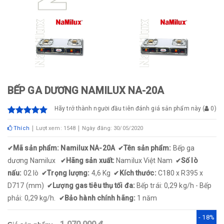
BẾP GA DƯƠNG NAMILUX NA-20A
Hãy trở thành người đầu tiên đánh giá sản phẩm này
(
0
)
Thích
Lượt xem: 1548
Ngày đăng: 30/05/2020
Mã sản phẩm: Namilux NA-20A
Tên sản phẩm:
Bếp ga
✔
✔
dương Namilux
Hãng sản xuất:
Namilux Việt Nam
Số lò
✔
✔
nấu:
02 lò
Trọng lượng:
4,6 Kg
Kích thước:
C180 x R395 x
✔
✔
D717 (mm)
Lượng gas tiêu thụ tối đa:
Bếp trái: 0,29 kg/h - Bếp
✔
phải: 0,29 kg/h.
Bảo hành chính hãng:
1 năm
✔
- 18%