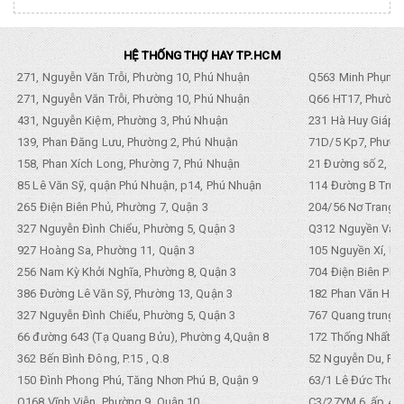
HỆ THỐNG THỢ HAY TP.HCM
271, Nguyễn Văn Trỗi, Phường 10, Phú Nhuận
Q563 Minh Phụng,
271, Nguyễn Văn Trỗi, Phường 10, Phú Nhuận
Q66 HT17, Phường
431, Nguyễn Kiệm, Phường 3, Phú Nhuận
231 Hà Huy Giáp, 
139, Phan Đăng Lưu, Phường 2, Phú Nhuận
71D/5 Kp7, Phường
158, Phan Xích Long, Phường 7, Phú Nhuận
21 Đường số 2, KP
85 Lê Văn Sỹ, quận Phú Nhuận, p14, Phú Nhuận
114 Đường B Trưng
265 Điện Biên Phủ, Phường 7, Quận 3
204/56 Nơ Trang L
327 Nguyễn Đình Chiểu, Phường 5, Quận 3
Q312 Nguyền Văn 
927 Hoàng Sa, Phường 11, Quận 3
105 Nguyền Xí, Ph
256 Nam Kỳ Khởi Nghĩa, Phường 8, Quận 3
704 Điện Biên Phũ 
386 Đường Lê Văn Sỹ, Phường 13, Quận 3
182 Phan Văn Hân,
327 Nguyễn Đình Chiểu, Phường 5, Quận 3
767 Quang trung, 
66 đường 643 (Tạ Quang Bửu), Phường 4,Quận 8
172 Thống Nhất. P
362 Bến Bình Đông, P.15 , Q.8
52 Nguyễn Du, Ph
150 Đình Phong Phú, Tăng Nhơn Phú B, Quận 9
63/1 Lê Đức Thọ, 
Q168 Vĩnh Viễn, Phường 9, Quận 10
C3/27YM 6, ấp 4, 