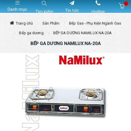
0
Danh mục
Tin tức
Tìm kiếm
Hotline
Hiện chưa có sản phẩm nào trong giỏ hàng của bạn
Trang chủ
Sản Phẩm
Bếp Gas - Phụ Kiện Ngành Gas
Bếp ga dương
BẾP GA DƯƠNG NAMILUX NA-20A
BẾP GA DƯƠNG NAMILUX NA-20A